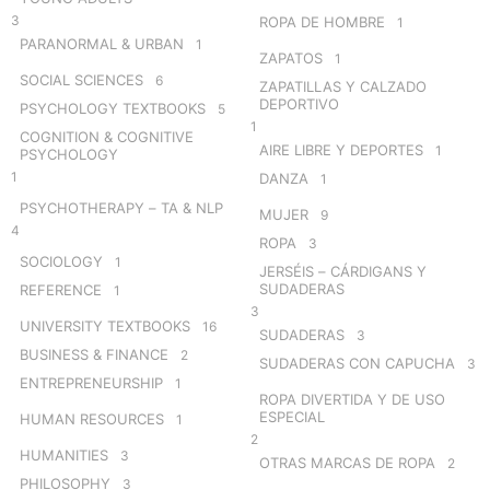
3
ROPA DE HOMBRE
1
PARANORMAL & URBAN
1
ZAPATOS
1
SOCIAL SCIENCES
6
ZAPATILLAS Y CALZADO
DEPORTIVO
PSYCHOLOGY TEXTBOOKS
5
1
COGNITION & COGNITIVE
AIRE LIBRE Y DEPORTES
1
PSYCHOLOGY
1
DANZA
1
PSYCHOTHERAPY – TA & NLP
MUJER
9
4
ROPA
3
SOCIOLOGY
1
JERSÉIS – CÁRDIGANS Y
SUDADERAS
REFERENCE
1
3
UNIVERSITY TEXTBOOKS
16
SUDADERAS
3
BUSINESS & FINANCE
2
SUDADERAS CON CAPUCHA
3
ENTREPRENEURSHIP
1
ROPA DIVERTIDA Y DE USO
ESPECIAL
HUMAN RESOURCES
1
2
HUMANITIES
3
OTRAS MARCAS DE ROPA
2
PHILOSOPHY
3