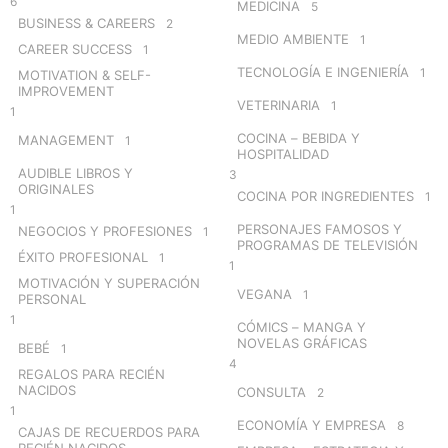
6
MEDICINA
5
BUSINESS & CAREERS
2
MEDIO AMBIENTE
1
CAREER SUCCESS
1
TECNOLOGÍA E INGENIERÍA
1
MOTIVATION & SELF-
IMPROVEMENT
VETERINARIA
1
1
COCINA – BEBIDA Y
MANAGEMENT
1
HOSPITALIDAD
AUDIBLE LIBROS Y
3
ORIGINALES
COCINA POR INGREDIENTES
1
1
PERSONAJES FAMOSOS Y
NEGOCIOS Y PROFESIONES
1
PROGRAMAS DE TELEVISIÓN
ÉXITO PROFESIONAL
1
1
MOTIVACIÓN Y SUPERACIÓN
VEGANA
1
PERSONAL
1
CÓMICS – MANGA Y
NOVELAS GRÁFICAS
BEBÉ
1
4
REGALOS PARA RECIÉN
NACIDOS
CONSULTA
2
1
ECONOMÍA Y EMPRESA
8
CAJAS DE RECUERDOS PARA