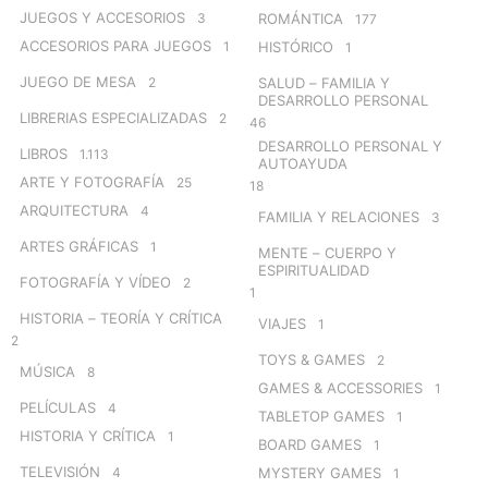
JUEGOS Y ACCESORIOS
3
ROMÁNTICA
177
ACCESORIOS PARA JUEGOS
1
HISTÓRICO
1
JUEGO DE MESA
2
SALUD – FAMILIA Y
DESARROLLO PERSONAL
LIBRERIAS ESPECIALIZADAS
2
46
DESARROLLO PERSONAL Y
LIBROS
1.113
AUTOAYUDA
ARTE Y FOTOGRAFÍA
25
18
ARQUITECTURA
4
FAMILIA Y RELACIONES
3
ARTES GRÁFICAS
1
MENTE – CUERPO Y
ESPIRITUALIDAD
FOTOGRAFÍA Y VÍDEO
2
1
HISTORIA – TEORÍA Y CRÍTICA
VIAJES
1
2
TOYS & GAMES
2
MÚSICA
8
GAMES & ACCESSORIES
1
PELÍCULAS
4
TABLETOP GAMES
1
HISTORIA Y CRÍTICA
1
BOARD GAMES
1
TELEVISIÓN
4
MYSTERY GAMES
1