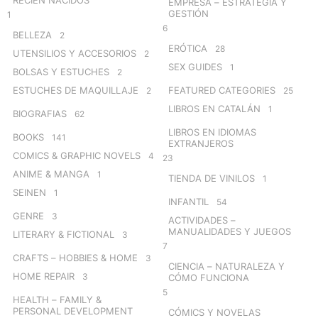
RECIÉN NACIDOS
EMPRESA – ESTRATEGIA Y
GESTIÓN
1
6
BELLEZA
2
ERÓTICA
28
UTENSILIOS Y ACCESORIOS
2
SEX GUIDES
1
BOLSAS Y ESTUCHES
2
ESTUCHES DE MAQUILLAJE
FEATURED CATEGORIES
2
25
LIBROS EN CATALÁN
1
BIOGRAFIAS
62
LIBROS EN IDIOMAS
BOOKS
141
EXTRANJEROS
COMICS & GRAPHIC NOVELS
4
23
ANIME & MANGA
1
TIENDA DE VINILOS
1
SEINEN
1
INFANTIL
54
GENRE
3
ACTIVIDADES –
MANUALIDADES Y JUEGOS
LITERARY & FICTIONAL
3
7
CRAFTS – HOBBIES & HOME
3
CIENCIA – NATURALEZA Y
HOME REPAIR
3
CÓMO FUNCIONA
5
HEALTH – FAMILY &
PERSONAL DEVELOPMENT
CÓMICS Y NOVELAS