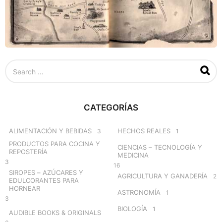
S
e
a
r
c
CATEGORÍAS
h
f
o
ALIMENTACIÓN Y BEBIDAS
HECHOS REALES
3
1
r
PRODUCTOS PARA COCINA Y
CIENCIAS – TECNOLOGÍA Y
:
REPOSTERÍA
MEDICINA
3
16
SIROPES – AZÚCARES Y
AGRICULTURA Y GANADERÍA
2
EDULCORANTES PARA
HORNEAR
ASTRONOMÍA
1
3
BIOLOGÍA
1
AUDIBLE BOOKS & ORIGINALS