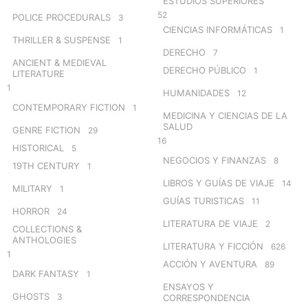
ESTUDIOS SUPERIORES
52
POLICE PROCEDURALS
3
CIENCIAS INFORMÁTICAS
1
THRILLER & SUSPENSE
1
DERECHO
7
ANCIENT & MEDIEVAL
DERECHO PÚBLICO
1
LITERATURE
1
HUMANIDADES
12
CONTEMPORARY FICTION
1
MEDICINA Y CIENCIAS DE LA
SALUD
GENRE FICTION
29
16
HISTORICAL
5
NEGOCIOS Y FINANZAS
8
19TH CENTURY
1
LIBROS Y GUÍAS DE VIAJE
14
MILITARY
1
GUÍAS TURISTICAS
11
HORROR
24
LITERATURA DE VIAJE
2
COLLECTIONS &
ANTHOLOGIES
LITERATURA Y FICCIÓN
626
1
ACCIÓN Y AVENTURA
89
DARK FANTASY
1
ENSAYOS Y
GHOSTS
3
CORRESPONDENCIA