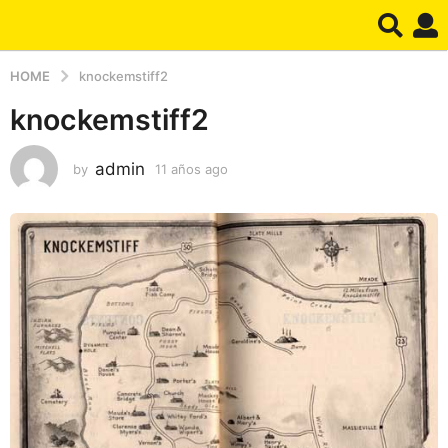
HOME
knockemstiff2
knockemstiff2
admin
by
11 años ago
1
1
a
ñ
o
s
a
g
o