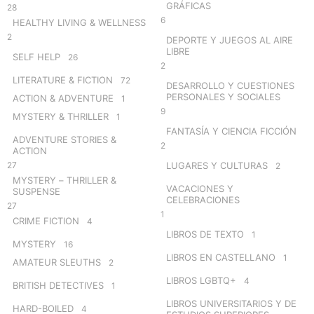
GRÁFICAS
28
6
HEALTHY LIVING & WELLNESS
2
DEPORTE Y JUEGOS AL AIRE
LIBRE
SELF HELP
26
2
LITERATURE & FICTION
72
DESARROLLO Y CUESTIONES
PERSONALES Y SOCIALES
ACTION & ADVENTURE
1
9
MYSTERY & THRILLER
1
FANTASÍA Y CIENCIA FICCIÓN
ADVENTURE STORIES &
2
ACTION
27
LUGARES Y CULTURAS
2
MYSTERY – THRILLER &
VACACIONES Y
SUSPENSE
CELEBRACIONES
27
1
CRIME FICTION
4
LIBROS DE TEXTO
1
MYSTERY
16
LIBROS EN CASTELLANO
1
AMATEUR SLEUTHS
2
LIBROS LGBTQ+
4
BRITISH DETECTIVES
1
LIBROS UNIVERSITARIOS Y DE
HARD-BOILED
4