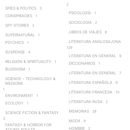
2
SPIES & POLITICS
3
PSICOLOGÍA
1
CONSPIRACIES
1
SOCIOLOGÍA
2
SPY STORIES
2
LIBROS DE VIAJES
8
SUPERNATURAL
1
LITERATURA ANGLOSAJONA
PSYCHICS
1
129
SUSPENSE
4
LITERATURA EN GENERAL
9
RELIGION & SPIRITUALITY
1
DICCIONARIOS
1
BUDDHISM
1
LITERATURA EN GENERAL
7
SCIENCE – TECHNOLOGY &
LITERATURA ESPAÑOLA
9
MEDICINE
1
LITERATURA FRANCESA
10
ENVIRONMENT
1
LITERATURA RUSA
2
ECOLOGY
1
MEMORIAS
28
SCIENCE FICTION & FANTASY
3
MODA
9
FANTASY & HORROR FOR
HOMBRE
2
YOUNG ADULTS