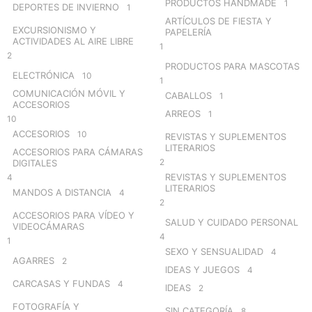
PRODUCTOS HANDMADE
1
DEPORTES DE INVIERNO
1
ARTÍCULOS DE FIESTA Y
EXCURSIONISMO Y
PAPELERÍA
ACTIVIDADES AL AIRE LIBRE
1
2
PRODUCTOS PARA MASCOTAS
ELECTRÓNICA
10
1
COMUNICACIÓN MÓVIL Y
CABALLOS
1
ACCESORIOS
ARREOS
1
10
ACCESORIOS
10
REVISTAS Y SUPLEMENTOS
LITERARIOS
ACCESORIOS PARA CÁMARAS
2
DIGITALES
REVISTAS Y SUPLEMENTOS
4
LITERARIOS
MANDOS A DISTANCIA
4
2
ACCESORIOS PARA VÍDEO Y
SALUD Y CUIDADO PERSONAL
VIDEOCÁMARAS
4
1
SEXO Y SENSUALIDAD
4
AGARRES
2
IDEAS Y JUEGOS
4
CARCASAS Y FUNDAS
4
IDEAS
2
FOTOGRAFÍA Y
SIN CATEGORÍA
8