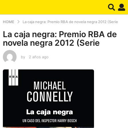
HOME
La caja negra: Premio RBA de novela negra 2012 (Serie
La caja negra: Premio RBA de
novela negra 2012 (Serie
by
2 años ago
2
a
ñ
o
s
a
g
o