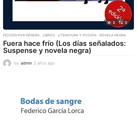
0
0
FICCIÓN POR GÉNERO
,
LIBROS
,
LITERATURA Y FICCIÓN
NOVELA NEGRA
Fuera hace frío (Los días señalados:
Suspense y novela negra)
by
admin
2 años ago
2
a
ñ
o
s
a
g
o