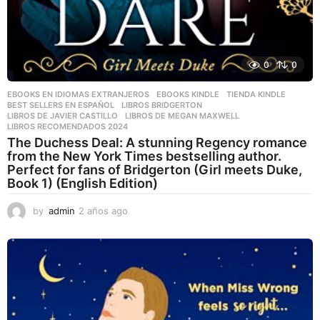
0
0
EBOOKS EN IDIOMAS EXTRANJEROS
,
EBOOKS KINDLE
,
TIENDA KINDLE
BEST SELLERS EN ESPAÑOL
,
LIBROS BRIDGERTON
,
LIBROS DE JAVIER CASTILLO
,
LIBROS DE MEGAN MAXWELL
,
LIBROS RECOMENDADOS 2024
The Duchess Deal: A stunning Regency romance
from the New York Times bestselling author.
Perfect for fans of Bridgerton (Girl meets Duke,
Book 1) (English Edition)
by
admin
2 años ago
2
a
ñ
o
s
a
g
o