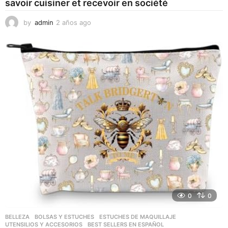
savoir cuisiner et recevoir en société
by
admin
2 años ago
2
a
ñ
o
s
a
g
o
0
0
BELLEZA
,
BOLSAS Y ESTUCHES
,
ESTUCHES DE MAQUILLAJE
,
UTENSILIOS Y ACCESORIOS
BEST SELLERS EN ESPAÑOL
,