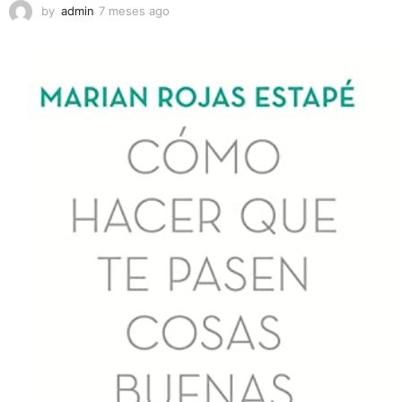
by
admin
7 meses ago
7
m
e
s
e
s
a
g
o