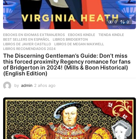
0
0
EBOOKS EN IDIOMAS EXTRANJEROS
,
EBOOKS KINDLE
,
TIENDA KINDLE
BEST SELLERS EN ESPAÑOL
,
LIBROS BRIDGERTON
,
LIBROS DE JAVIER CASTILLO
,
LIBROS DE MEGAN MAXWELL
,
LIBROS RECOMENDADOS 2024
The Discerning Gentleman’s Guide: Don’t miss
this forced proximity Regency romance for fans
of Bridgerton in 2024! (Mills & Boon Historical)
(English Edition)
by
admin
2 años ago
2
a
ñ
o
s
a
g
o