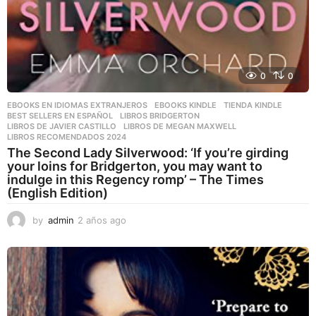
0
0
EBOOKS EN IDIOMAS EXTRANJEROS
,
EBOOKS KINDLE
,
TIENDA KINDLE
BEST SELLERS EN ESPAÑOL
,
LIBROS BRIDGERTON
,
LIBROS DE JAVIER CASTILLO
,
LIBROS DE MEGAN MAXWELL
,
LIBROS RECOMENDADOS 2024
The Second Lady Silverwood: ‘If you’re girding
your loins for Bridgerton, you may want to
indulge in this Regency romp’ – The Times
(English Edition)
by
admin
2 años ago
2
a
ñ
o
s
a
g
o