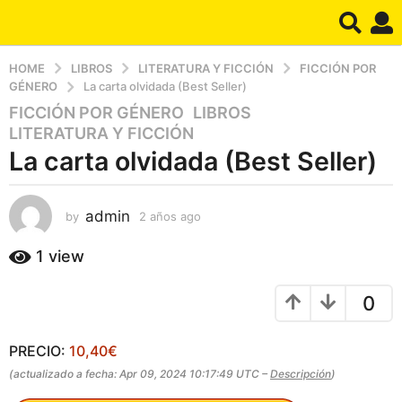
HOME
LIBROS
LITERATURA Y FICCIÓN
FICCIÓN POR
GÉNERO
La carta olvidada (Best Seller)
FICCIÓN POR GÉNERO
,
LIBROS
,
2
LITERATURA Y FICCIÓN
a
La carta olvidada (Best Seller)
ñ
o
s
admin
by
2 años ago
2
a
a
g
ñ
1
view
o
o
s
2
0
a
a
g
ñ
o
PRECIO:
10,40€
o
s
(actualizado a fecha: Apr 09, 2024 10:17:49 UTC –
Descripción
)
a