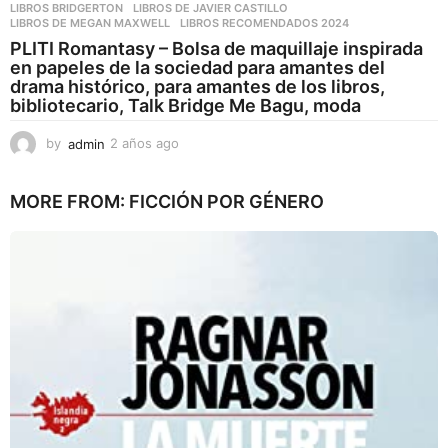
LIBROS BRIDGERTON
,
LIBROS DE JAVIER CASTILLO
,
LIBROS DE MEGAN MAXWELL
,
LIBROS RECOMENDADOS 2024
PLITI Romantasy – Bolsa de maquillaje inspirada
en papeles de la sociedad para amantes del
drama histórico, para amantes de los libros,
bibliotecario, Talk Bridge Me Bagu, moda
by
admin
2 años ago
2
a
ñ
MORE FROM:
FICCIÓN POR GÉNERO
o
s
a
g
o