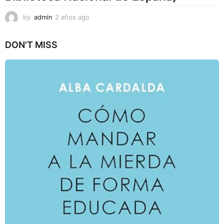
by
admin
2 años ago
2
a
ñ
DON'T MISS
o
s
a
g
o