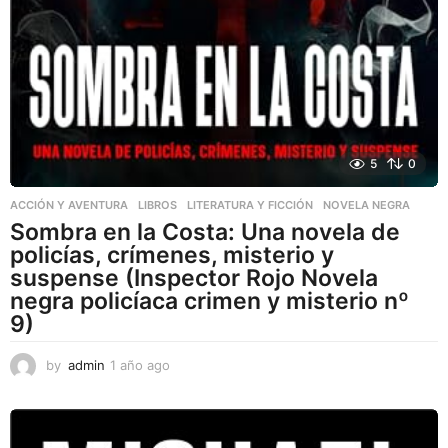
5
0
ACCIÓN Y AVENTURA
,
LIBROS
,
LITERATURA Y FICCIÓN
NOVELA NEGRA
Sombra en la Costa: Una novela de
policías, crímenes, misterio y
suspense (Inspector Rojo Novela
negra policíaca crimen y misterio nº
9)
by
admin
1 año ago
1
a
ñ
o
a