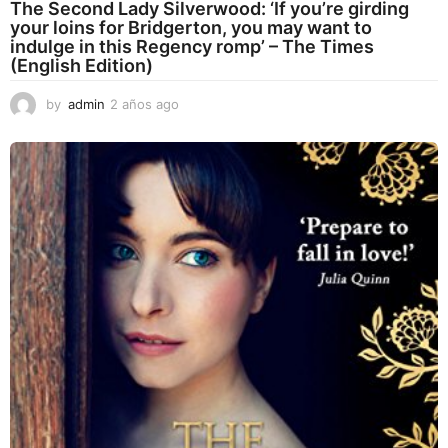
The Second Lady Silverwood: ‘If you’re girding
your loins for Bridgerton, you may want to
indulge in this Regency romp’ – The Times
(English Edition)
by
admin
2 años ago
2
a
ñ
o
s
a
g
o