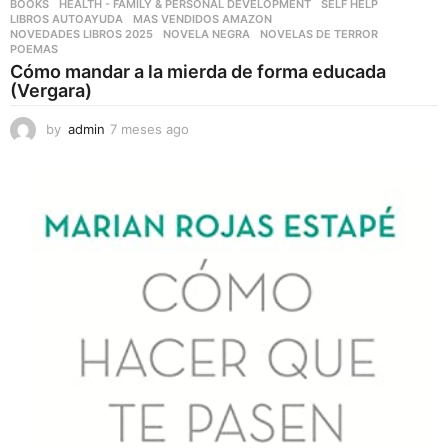
BOOKS
,
HEALTH - FAMILY & PERSONAL DEVELOPMENT
,
SELF HELP
LIBROS AUTOAYUDA
,
MAS VENDIDOS AMAZON
,
NOVEDADES LIBROS 2025
,
NOVELA NEGRA
,
NOVELAS DE TERROR
,
POEMAS
Cómo mandar a la mierda de forma educada
(Vergara)
by
admin
7 meses ago
7
m
e
s
e
s
a
g
o