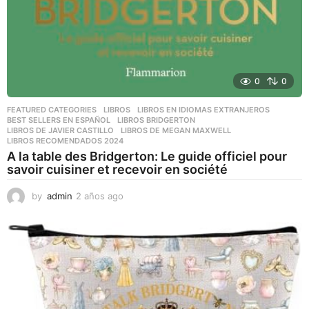
0
0
FEATURED CATEGORIES
,
LIBROS
,
LIBROS EN IDIOMAS EXTRANJEROS
BEST SELLERS EN ESPAÑOL
,
LIBROS BRIDGERTON
,
LIBROS DE JAVIER CASTILLO
,
LIBROS DE MEGAN MAXWELL
,
LIBROS RECOMENDADOS 2024
A la table des Bridgerton: Le guide officiel pour
savoir cuisiner et recevoir en société
by
admin
2 años ago
2
a
ñ
o
s
a
g
o