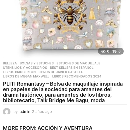
0
0
BELLEZA
,
BOLSAS Y ESTUCHES
,
ESTUCHES DE MAQUILLAJE
,
UTENSILIOS Y ACCESORIOS
BEST SELLERS EN ESPAÑOL
,
LIBROS BRIDGERTON
,
LIBROS DE JAVIER CASTILLO
,
LIBROS DE MEGAN MAXWELL
,
LIBROS RECOMENDADOS 2024
PLITI Romantasy – Bolsa de maquillaje inspirada
en papeles de la sociedad para amantes del
drama histórico, para amantes de los libros,
bibliotecario, Talk Bridge Me Bagu, moda
by
admin
2 años ago
2
a
ñ
MORE FROM:
ACCIÓN Y AVENTURA
o