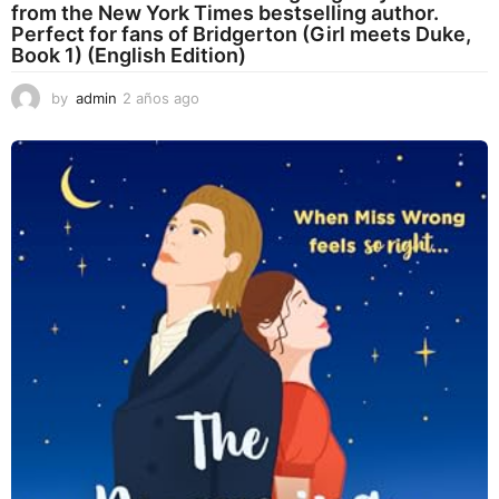
from the New York Times bestselling author.
Perfect for fans of Bridgerton (Girl meets Duke,
Book 1) (English Edition)
by
admin
2 años ago
2
a
ñ
o
s
a
g
o