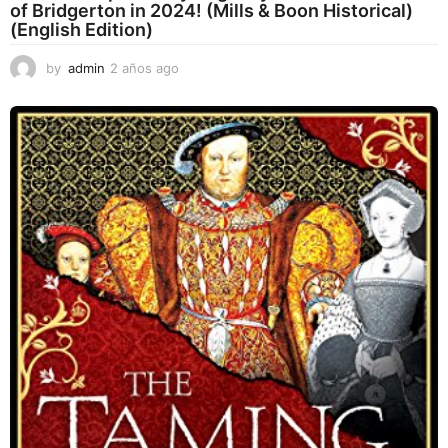
of Bridgerton in 2024! (Mills & Boon Historical)
(English Edition)
by
admin
2 años ago
2
a
ñ
o
s
a
g
o