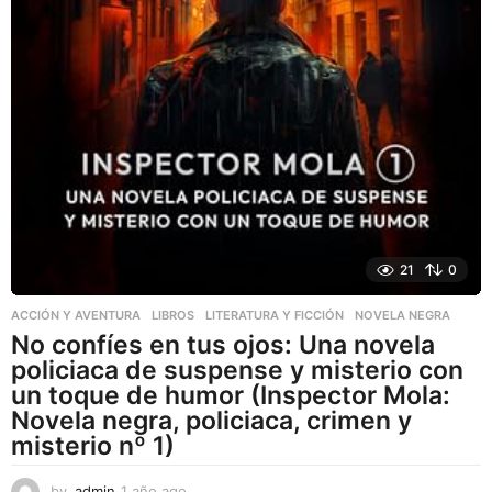
21
0
ACCIÓN Y AVENTURA
,
LIBROS
,
LITERATURA Y FICCIÓN
NOVELA NEGRA
No confíes en tus ojos: Una novela
policiaca de suspense y misterio con
un toque de humor (Inspector Mola:
Novela negra, policiaca, crimen y
misterio nº 1)
by
admin
1 año ago
1