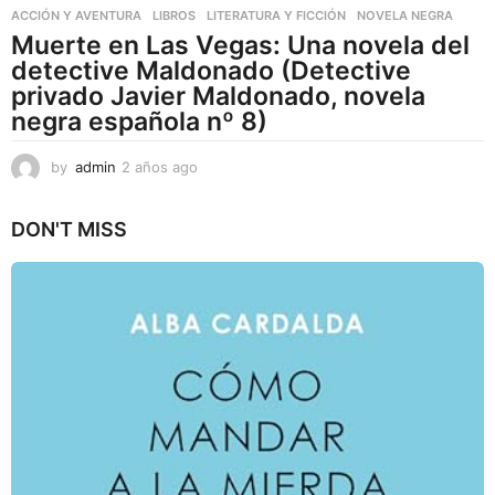
ACCIÓN Y AVENTURA
,
LIBROS
,
LITERATURA Y FICCIÓN
NOVELA NEGRA
Muerte en Las Vegas: Una novela del
detective Maldonado (Detective
privado Javier Maldonado, novela
negra española nº 8)
by
admin
2 años ago
2
a
ñ
DON'T MISS
o
s
a
g
o