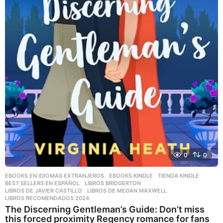
0
0
EBOOKS EN IDIOMAS EXTRANJEROS
,
EBOOKS KINDLE
,
TIENDA KINDLE
BEST SELLERS EN ESPAÑOL
,
LIBROS BRIDGERTON
,
LIBROS DE JAVIER CASTILLO
,
LIBROS DE MEGAN MAXWELL
,
LIBROS RECOMENDADOS 2024
The Discerning Gentleman’s Guide: Don’t miss
this forced proximity Regency romance for fans