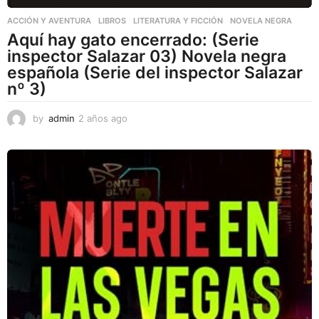
ACCIÓN Y AVENTURA
,
LIBROS
,
LITERATURA Y FICCIÓN
NOVELA NEGRA
Aquí hay gato encerrado: (Serie
inspector Salazar 03) Novela negra
española (Serie del inspector Salazar
nº 3)
by
admin
2 años ago
2
a
ñ
o
s
a
g
o