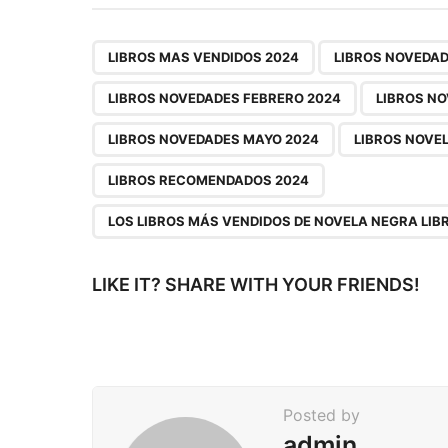
t
P
,
LIBROS MAS VENDIDOS 2024
LIBROS NOVEDAD
a
LIBROS NOVEDADES FEBRERO 2024
LIBROS N
g
LIBROS NOVEDADES MAYO 2024
LIBROS NOVE
i
n
LIBROS RECOMENDADOS 2024
a
LOS LIBROS MÁS VENDIDOS DE NOVELA NEGRA LIB
t
i
LIKE IT? SHARE WITH YOUR FRIENDS!
o
n
Posted by
admin