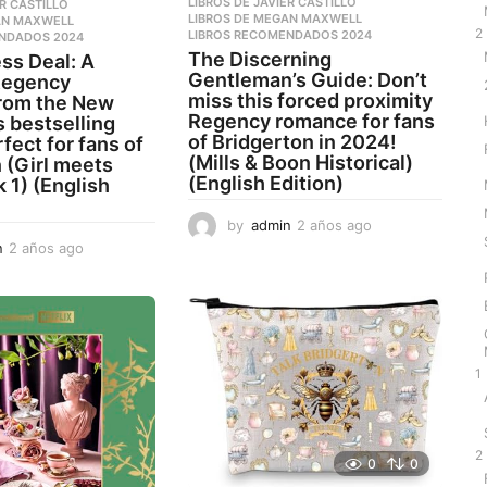
LIBROS DE JAVIER CASTILLO
,
ER CASTILLO
,
LIBROS DE MEGAN MAXWELL
,
AN MAXWELL
,
2
LIBROS RECOMENDADOS 2024
NDADOS 2024
The Discerning
ss Deal: A
Gentleman’s Guide: Don’t
Regency
miss this forced proximity
rom the New
Regency romance for fans
 bestselling
of Bridgerton in 2024!
fect for fans of
(Mills & Boon Historical)
 (Girl meets
(English Edition)
 1) (English
by
admin
2 años ago
2
a
n
2 años ago
2
ñ
a
o
ñ
s
o
a
s
g
a
o
g
1
o
2
0
0