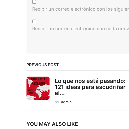
Recibir un correo electrónico con los sigui
Recibir un correo electrónico con cada nuev
PREVIOUS POST
Lo que nos está pasando:
121 ideas para escudriñar
el...
by
admin
YOU MAY ALSO LIKE