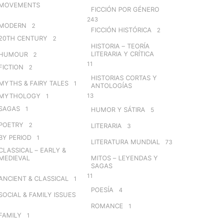
MOVEMENTS
FICCIÓN POR GÉNERO
243
MODERN
2
FICCIÓN HISTÓRICA
2
20TH CENTURY
2
HISTORIA – TEORÍA
LITERARIA Y CRÍTICA
HUMOUR
2
11
FICTION
2
HISTORIAS CORTAS Y
MYTHS & FAIRY TALES
1
ANTOLOGÍAS
MYTHOLOGY
13
1
SAGAS
1
HUMOR Y SÁTIRA
5
POETRY
2
LITERARIA
3
BY PERIOD
1
LITERATURA MUNDIAL
73
CLASSICAL – EARLY &
MEDIEVAL
MITOS – LEYENDAS Y
SAGAS
11
ANCIENT & CLASSICAL
1
POESÍA
4
SOCIAL & FAMILY ISSUES
ROMANCE
1
FAMILY
1