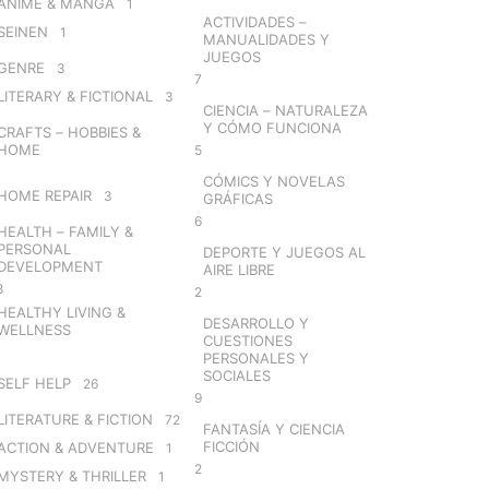
ANIME & MANGA
1
ACTIVIDADES –
SEINEN
1
MANUALIDADES Y
JUEGOS
GENRE
3
7
LITERARY & FICTIONAL
3
CIENCIA – NATURALEZA
Y CÓMO FUNCIONA
CRAFTS – HOBBIES &
HOME
5
CÓMICS Y NOVELAS
HOME REPAIR
3
GRÁFICAS
6
HEALTH – FAMILY &
PERSONAL
DEPORTE Y JUEGOS AL
DEVELOPMENT
AIRE LIBRE
8
2
HEALTHY LIVING &
DESARROLLO Y
WELLNESS
CUESTIONES
PERSONALES Y
SOCIALES
SELF HELP
26
9
LITERATURE & FICTION
72
FANTASÍA Y CIENCIA
FICCIÓN
ACTION & ADVENTURE
1
2
MYSTERY & THRILLER
1