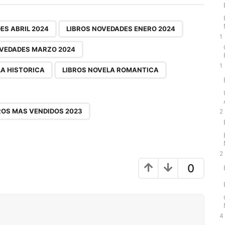
,
,
,
,
,
,
,
,
ES ABRIL 2024
LIBROS NOVEDADES ENERO 2024
1
OVEDADES MARZO 2024
1
LA HISTORICA
LIBROS NOVELA ROMANTICA
ROS MAS VENDIDOS 2023
2
2
0
4