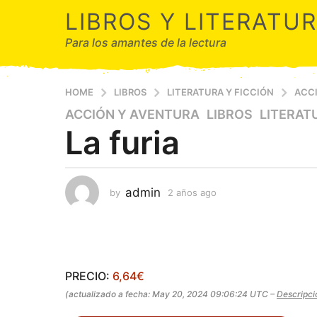
LIBROS Y LITERATU
Para los amantes de la lectura
HOME
LIBROS
LITERATURA Y FICCIÓN
ACC
ACCIÓN Y AVENTURA
,
LIBROS
,
LITERAT
2
La furia
a
ñ
o
s
admin
by
2 años ago
2
a
a
g
ñ
o
o
s
2
a
a
g
PRECIO:
6,64€
ñ
o
(actualizado a fecha: May 20, 2024 09:06:24 UTC –
Descripci
o