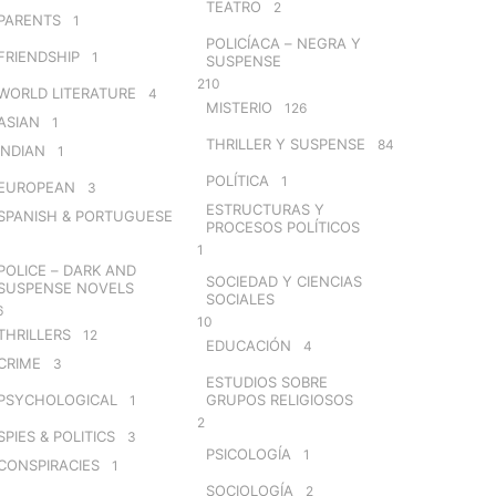
TEATRO
2
PARENTS
1
POLICÍACA – NEGRA Y
FRIENDSHIP
1
SUSPENSE
210
WORLD LITERATURE
4
MISTERIO
126
ASIAN
1
THRILLER Y SUSPENSE
84
INDIAN
1
POLÍTICA
1
EUROPEAN
3
ESTRUCTURAS Y
SPANISH & PORTUGUESE
PROCESOS POLÍTICOS
1
POLICE – DARK AND
SOCIEDAD Y CIENCIAS
SUSPENSE NOVELS
SOCIALES
6
10
THRILLERS
12
EDUCACIÓN
4
CRIME
3
ESTUDIOS SOBRE
PSYCHOLOGICAL
GRUPOS RELIGIOSOS
1
2
SPIES & POLITICS
3
PSICOLOGÍA
1
CONSPIRACIES
1
SOCIOLOGÍA
2