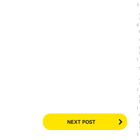
3
6
1
1
1
NEXT POST
1