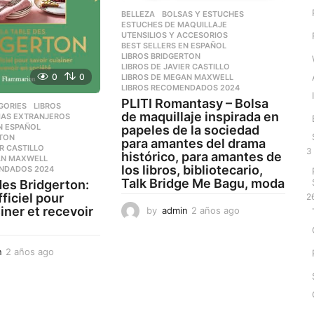
BELLEZA
,
BOLSAS Y ESTUCHES
,
ESTUCHES DE MAQUILLAJE
,
UTENSILIOS Y ACCESORIOS
BEST SELLERS EN ESPAÑOL
,
LIBROS BRIDGERTON
,
LIBROS DE JAVIER CASTILLO
,
0
0
LIBROS DE MEGAN MAXWELL
,
LIBROS RECOMENDADOS 2024
PLITI Romantasy – Bolsa
GORIES
,
LIBROS
,
de maquillaje inspirada en
OMAS EXTRANJEROS
N ESPAÑOL
,
papeles de la sociedad
RTON
,
para amantes del drama
ER CASTILLO
,
3
histórico, para amantes de
AN MAXWELL
,
los libros, bibliotecario,
NDADOS 2024
Talk Bridge Me Bagu, moda
 des Bridgerton:
ficiel pour
2
siner et recevoir
by
admin
2 años ago
2
a
ñ
o
n
2 años ago
2
s
a
a
ñ
g
o
o
s