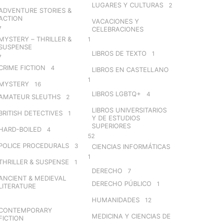
LUGARES Y CULTURAS
2
ADVENTURE STORIES &
ACTION
VACACIONES Y
7
CELEBRACIONES
MYSTERY – THRILLER &
1
SUSPENSE
LIBROS DE TEXTO
1
7
CRIME FICTION
4
LIBROS EN CASTELLANO
1
MYSTERY
16
LIBROS LGBTQ+
4
AMATEUR SLEUTHS
2
LIBROS UNIVERSITARIOS
BRITISH DETECTIVES
1
Y DE ESTUDIOS
SUPERIORES
HARD-BOILED
4
52
POLICE PROCEDURALS
3
CIENCIAS INFORMÁTICAS
1
THRILLER & SUSPENSE
1
DERECHO
7
ANCIENT & MEDIEVAL
DERECHO PÚBLICO
1
LITERATURE
HUMANIDADES
12
CONTEMPORARY
MEDICINA Y CIENCIAS DE
FICTION