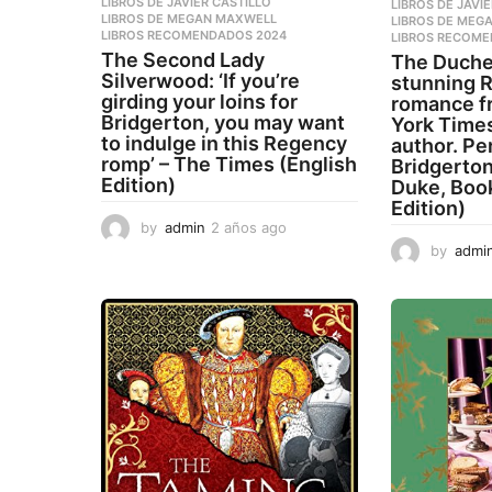
LIBROS DE JAVIER CASTILLO
,
LIBROS DE JAVI
LIBROS DE MEGAN MAXWELL
,
LIBROS DE MEG
LIBROS RECOMENDADOS 2024
LIBROS RECOME
The Second Lady
The Duche
Silverwood: ‘If you’re
stunning 
girding your loins for
romance f
Bridgerton, you may want
York Times
to indulge in this Regency
author. Per
romp’ – The Times (English
Bridgerton
Edition)
Duke, Book
Edition)
by
admin
2 años ago
2
a
by
admi
ñ
o
s
a
g
o