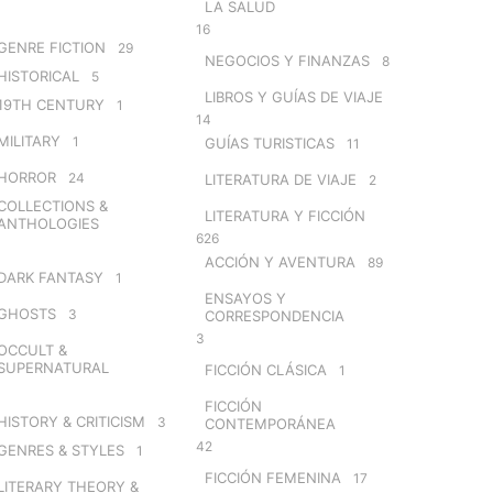
LA SALUD
16
GENRE FICTION
29
NEGOCIOS Y FINANZAS
8
HISTORICAL
5
LIBROS Y GUÍAS DE VIAJE
19TH CENTURY
1
14
MILITARY
1
GUÍAS TURISTICAS
11
HORROR
24
LITERATURA DE VIAJE
2
COLLECTIONS &
LITERATURA Y FICCIÓN
ANTHOLOGIES
626
ACCIÓN Y AVENTURA
89
DARK FANTASY
1
ENSAYOS Y
GHOSTS
3
CORRESPONDENCIA
3
OCCULT &
SUPERNATURAL
FICCIÓN CLÁSICA
1
FICCIÓN
HISTORY & CRITICISM
3
CONTEMPORÁNEA
42
GENRES & STYLES
1
FICCIÓN FEMENINA
17
LITERARY THEORY &