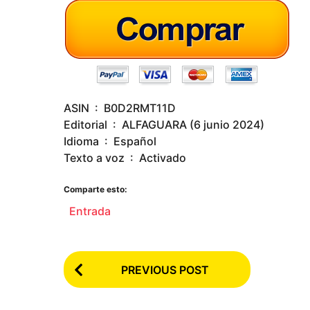
s
a
g
o
ASIN ‏ : ‎ B0D2RMT11D
Editorial ‏ : ‎ ALFAGUARA (6 junio 2024)
Idioma ‏ : ‎ Español
Texto a voz ‏ : ‎ Activado
Comparte esto:
Entrada
P
PREVIOUS POST
o
s