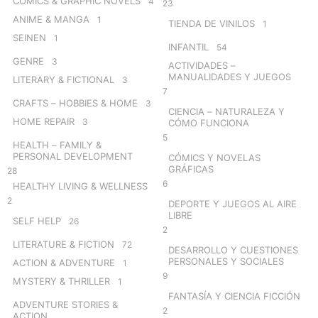
COMICS & GRAPHIC NOVELS
4
23
ANIME & MANGA
1
TIENDA DE VINILOS
1
SEINEN
1
INFANTIL
54
GENRE
3
ACTIVIDADES –
MANUALIDADES Y JUEGOS
LITERARY & FICTIONAL
3
7
CRAFTS – HOBBIES & HOME
3
CIENCIA – NATURALEZA Y
HOME REPAIR
3
CÓMO FUNCIONA
5
HEALTH – FAMILY &
PERSONAL DEVELOPMENT
CÓMICS Y NOVELAS
GRÁFICAS
28
6
HEALTHY LIVING & WELLNESS
2
DEPORTE Y JUEGOS AL AIRE
LIBRE
SELF HELP
26
2
LITERATURE & FICTION
72
DESARROLLO Y CUESTIONES
PERSONALES Y SOCIALES
ACTION & ADVENTURE
1
9
MYSTERY & THRILLER
1
FANTASÍA Y CIENCIA FICCIÓN
ADVENTURE STORIES &
2
ACTION