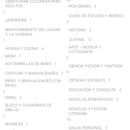
LIBROS PARA COLOREAR PARA
ADULTOS
POR IDIOMA
3
1
GUÍAS DE ESTUDIO Y REPASO
JARDINERÍA
1
3
MANTENIMIENTO DEL HOGAR
HISTORIA
2
Y LA VIVIENDA
JUVENIL
72
1
ARTE – MÚSICA Y
HOGAR Y COCINA
4
FOTOGRAFÍA
BAÑO
1
2
ALFOMBRILLAS DE BAÑO
1
CIENCIA FICCIÓN Y FANTASÍA
5
COSTURA Y MANUALIDADES
2
CIENCIAS SOCIALES
7
PAPEL Y MANUALIDADES CON
PAPEL
EDUCACIÓN Y CONSULTA
5
2
PAPEL
1
NOVELAS ROMÁNTICAS
2
BLOCS Y CUADERNOS DE
NOVELAS Y FICCIÓN
DIBUJO
LITERARIA
1
14
MUEBLES
1
SALUD PERSONAL
2