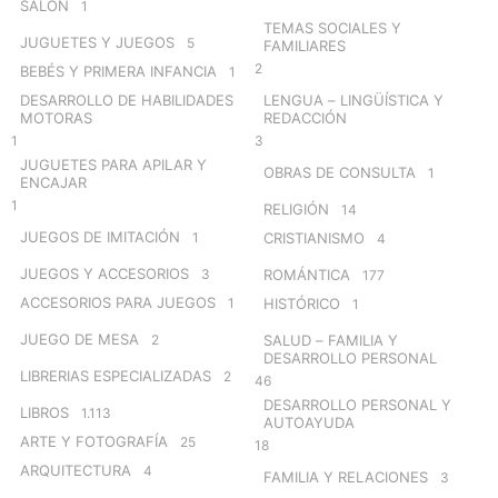
SALÓN
1
TEMAS SOCIALES Y
JUGUETES Y JUEGOS
5
FAMILIARES
2
BEBÉS Y PRIMERA INFANCIA
1
DESARROLLO DE HABILIDADES
LENGUA – LINGÜÍSTICA Y
MOTORAS
REDACCIÓN
1
3
JUGUETES PARA APILAR Y
OBRAS DE CONSULTA
1
ENCAJAR
1
RELIGIÓN
14
JUEGOS DE IMITACIÓN
1
CRISTIANISMO
4
JUEGOS Y ACCESORIOS
3
ROMÁNTICA
177
ACCESORIOS PARA JUEGOS
1
HISTÓRICO
1
JUEGO DE MESA
2
SALUD – FAMILIA Y
DESARROLLO PERSONAL
LIBRERIAS ESPECIALIZADAS
2
46
DESARROLLO PERSONAL Y
LIBROS
1.113
AUTOAYUDA
ARTE Y FOTOGRAFÍA
25
18
ARQUITECTURA
4
FAMILIA Y RELACIONES
3