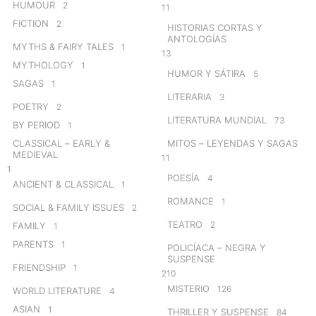
HUMOUR
2
11
FICTION
2
HISTORIAS CORTAS Y
ANTOLOGÍAS
MYTHS & FAIRY TALES
1
13
MYTHOLOGY
1
HUMOR Y SÁTIRA
5
SAGAS
1
LITERARIA
3
POETRY
2
LITERATURA MUNDIAL
73
BY PERIOD
1
CLASSICAL – EARLY &
MITOS – LEYENDAS Y SAGAS
MEDIEVAL
11
1
POESÍA
4
ANCIENT & CLASSICAL
1
ROMANCE
1
SOCIAL & FAMILY ISSUES
2
TEATRO
2
FAMILY
1
PARENTS
1
POLICÍACA – NEGRA Y
SUSPENSE
FRIENDSHIP
1
210
MISTERIO
126
WORLD LITERATURE
4
ASIAN
1
THRILLER Y SUSPENSE
84