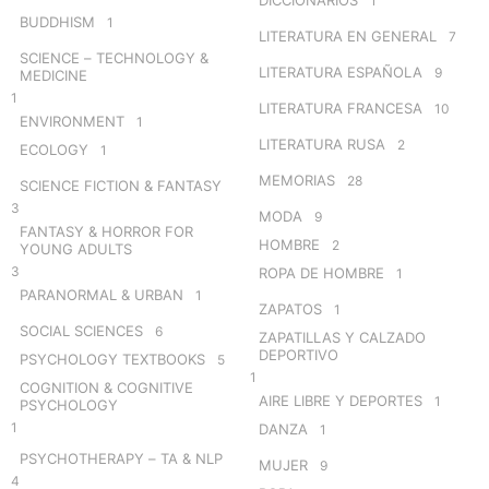
1
BUDDHISM
1
LITERATURA EN GENERAL
7
SCIENCE – TECHNOLOGY &
LITERATURA ESPAÑOLA
9
MEDICINE
1
LITERATURA FRANCESA
10
ENVIRONMENT
1
LITERATURA RUSA
2
ECOLOGY
1
MEMORIAS
28
SCIENCE FICTION & FANTASY
3
MODA
9
FANTASY & HORROR FOR
HOMBRE
2
YOUNG ADULTS
3
ROPA DE HOMBRE
1
PARANORMAL & URBAN
1
ZAPATOS
1
SOCIAL SCIENCES
6
ZAPATILLAS Y CALZADO
DEPORTIVO
PSYCHOLOGY TEXTBOOKS
5
1
COGNITION & COGNITIVE
AIRE LIBRE Y DEPORTES
1
PSYCHOLOGY
1
DANZA
1
PSYCHOTHERAPY – TA & NLP
MUJER
9
4