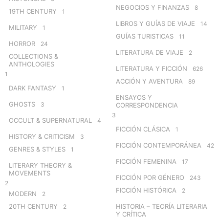
NEGOCIOS Y FINANZAS
8
19TH CENTURY
1
LIBROS Y GUÍAS DE VIAJE
14
MILITARY
1
GUÍAS TURISTICAS
11
HORROR
24
LITERATURA DE VIAJE
2
COLLECTIONS &
ANTHOLOGIES
LITERATURA Y FICCIÓN
626
1
ACCIÓN Y AVENTURA
89
DARK FANTASY
1
ENSAYOS Y
GHOSTS
3
CORRESPONDENCIA
3
OCCULT & SUPERNATURAL
4
FICCIÓN CLÁSICA
1
HISTORY & CRITICISM
3
FICCIÓN CONTEMPORÁNEA
42
GENRES & STYLES
1
FICCIÓN FEMENINA
17
LITERARY THEORY &
MOVEMENTS
FICCIÓN POR GÉNERO
243
2
FICCIÓN HISTÓRICA
2
MODERN
2
20TH CENTURY
HISTORIA – TEORÍA LITERARIA
2
Y CRÍTICA