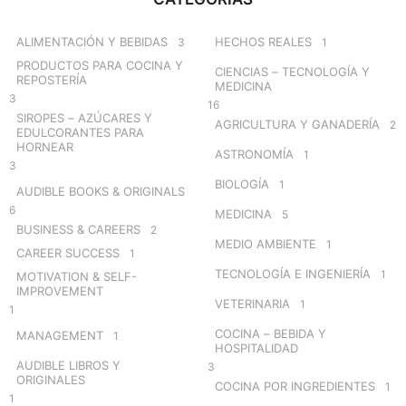
h
f
o
ALIMENTACIÓN Y BEBIDAS
HECHOS REALES
3
1
r
PRODUCTOS PARA COCINA Y
CIENCIAS – TECNOLOGÍA Y
:
REPOSTERÍA
MEDICINA
3
16
SIROPES – AZÚCARES Y
AGRICULTURA Y GANADERÍA
2
EDULCORANTES PARA
HORNEAR
ASTRONOMÍA
1
3
BIOLOGÍA
1
AUDIBLE BOOKS & ORIGINALS
6
MEDICINA
5
BUSINESS & CAREERS
2
MEDIO AMBIENTE
1
CAREER SUCCESS
1
TECNOLOGÍA E INGENIERÍA
1
MOTIVATION & SELF-
IMPROVEMENT
VETERINARIA
1
1
COCINA – BEBIDA Y
MANAGEMENT
1
HOSPITALIDAD
AUDIBLE LIBROS Y
3
ORIGINALES
COCINA POR INGREDIENTES
1
1