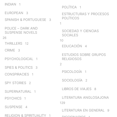
INDIAN
1
POLÍTICA
1
EUROPEAN
3
ESTRUCTURAS Y PROCESOS
POLÍTICOS
SPANISH & PORTUGUESE
3
1
POLICE – DARK AND
SOCIEDAD Y CIENCIAS
SUSPENSE NOVELS
SOCIALES
26
10
THRILLERS
12
EDUCACIÓN
4
CRIME
3
ESTUDIOS SOBRE GRUPOS
PSYCHOLOGICAL
RELIGIOSOS
1
2
SPIES & POLITICS
3
PSICOLOGÍA
1
CONSPIRACIES
1
SOCIOLOGÍA
2
SPY STORIES
2
LIBROS DE VIAJES
8
SUPERNATURAL
1
LITERATURA ANGLOSAJONA
PSYCHICS
1
129
SUSPENSE
4
LITERATURA EN GENERAL
9
RELIGION & SPIRITUALITY
1
DICCIONARIOS