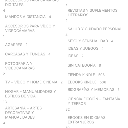
2
DIGITALES
REVISTAS Y SUPLEMENTOS
4
LITERARIOS
MANDOS A DISTANCIA
4
2
ACCESORIOS PARA VÍDEO Y
SALUD Y CUIDADO PERSONAL
VIDEOCÁMARAS
4
1
SEXO Y SENSUALIDAD
4
AGARRES
2
IDEAS Y JUEGOS
4
CARCASAS Y FUNDAS
4
IDEAS
2
FOTOGRAFÍA Y
SIN CATEGORÍA
8
VIDEOCÁMARAS
2
TIENDA KINDLE
506
TV – VÍDEO Y HOME CINEMA
EBOOKS KINDLE
2
506
BIOGRAFÍAS Y MEMORIAS
5
HOGAR – MANUALIDADES Y
ESTILOS DE VIDA
CIENCIA FICCIÓN – FANTASÍA
13
Y TERROR
ARTESANÍA – ARTES
32
DECORATIVAS Y
MANUALIDADES
EBOOKS EN IDIOMAS
EXTRANJEROS
4
69