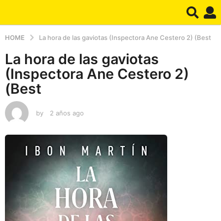
HOME
La hora de las gaviotas (Inspectora Ane Cestero 2) (Best
La hora de las gaviotas
(Inspectora Ane Cestero 2)
(Best
by
2 años ago
2
a
ñ
o
s
a
g
o