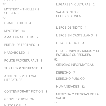
27
LUGARES Y CULTURAS
2
MYSTERY – THRILLER &
VACACIONES Y
SUSPENSE
CELEBRACIONES
27
1
CRIME FICTION
4
LIBROS DE TEXTO
1
MYSTERY
16
LIBROS EN CASTELLANO
1
AMATEUR SLEUTHS
2
LIBROS LGBTQ+
4
BRITISH DETECTIVES
1
LIBROS UNIVERSITARIOS Y DE
HARD-BOILED
4
ESTUDIOS SUPERIORES
52
POLICE PROCEDURALS
3
CIENCIAS INFORMÁTICAS
1
THRILLER & SUSPENSE
1
DERECHO
7
ANCIENT & MEDIEVAL
DERECHO PÚBLICO
1
LITERATURE
1
HUMANIDADES
12
CONTEMPORARY FICTION
1
MEDICINA Y CIENCIAS DE LA
SALUD
GENRE FICTION
29
16
HISTORICAL
5