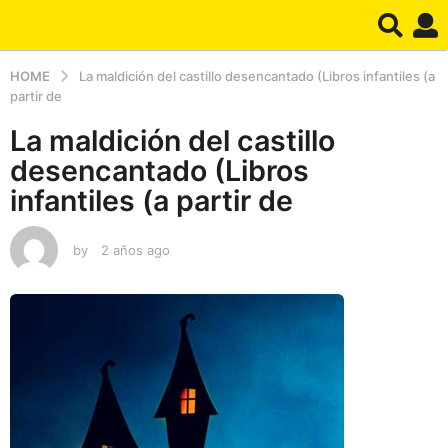
HOME
La maldición del castillo desencantado (Libros infantiles (a
partir de
La maldición del castillo
desencantado (Libros
infantiles (a partir de
by
2 años ago
2
a
ñ
o
s
a
g
o