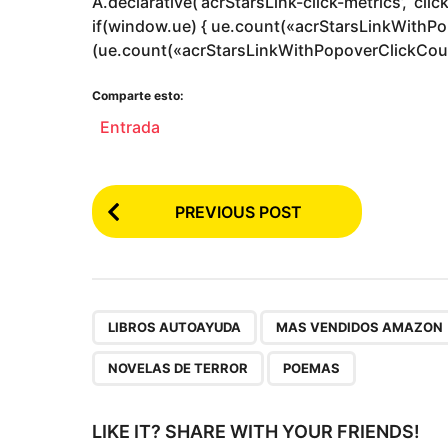
A.declarative(‘acrStarsLink-click-metrics’, ‘click
if(window.ue) { ue.count(«acrStarsLinkWithP
(ue.count(«acrStarsLinkWithPopoverClickCount») 
Comparte esto:
Entrada
P
PREVIOUS POST
o
s
t
P
,
LIBROS AUTOAYUDA
MAS VENDIDOS AMAZON
a
NOVELAS DE TERROR
POEMAS
g
i
LIKE IT? SHARE WITH YOUR FRIENDS!