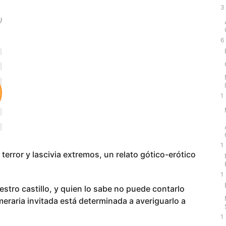
3
)
6
1
1
 terror y lascivia extremos, un relato gótico-erótico
1
stro castillo, y quien lo sabe no puede contarlo
raria invitada está determinada a averiguarlo a
1