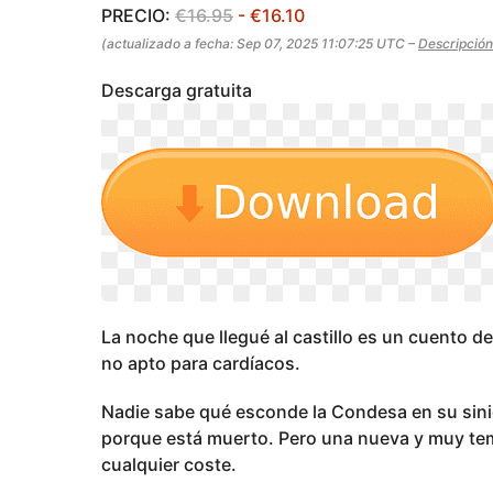
s
g
PRECIO:
€16.95
- €16.10
o
e
(actualizado a fecha: Sep 07, 2025 11:07:25 UTC –
Descripción
s
a
Descarga gratuita
g
o
La noche que llegué al castillo es un cuento de
no apto para cardíacos.
Nadie sabe qué esconde la Condesa en su sinie
porque está muerto. Pero una nueva y muy teme
cualquier coste.