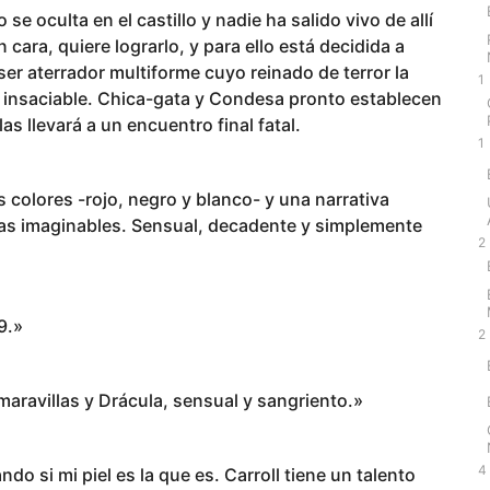
se oculta en el castillo y nadie ha salido vivo de allí
 cara, quiere lograrlo, y para ello está decidida a
ser aterrador multiforme cuyo reinado de terror la
1
 insaciable. Chica-gata y Condesa pronto establecen
as llevará a un encuentro final fatal.
1
s colores -rojo, negro y blanco- y una narrativa
icas imaginables. Sensual, decadente y simplemente
2
9.»
2
maravillas y Drácula, sensual y sangriento.»
4
do si mi piel es la que es. Carroll tiene un talento