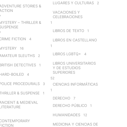
LUGARES Y CULTURAS
2
ADVENTURE STORIES &
ACTION
VACACIONES Y
7
CELEBRACIONES
MYSTERY – THRILLER &
1
SUSPENSE
LIBROS DE TEXTO
1
7
CRIME FICTION
4
LIBROS EN CASTELLANO
1
MYSTERY
16
LIBROS LGBTQ+
4
AMATEUR SLEUTHS
2
LIBROS UNIVERSITARIOS
BRITISH DETECTIVES
1
Y DE ESTUDIOS
SUPERIORES
HARD-BOILED
4
52
POLICE PROCEDURALS
3
CIENCIAS INFORMÁTICAS
1
THRILLER & SUSPENSE
1
DERECHO
7
ANCIENT & MEDIEVAL
DERECHO PÚBLICO
1
LITERATURE
HUMANIDADES
12
CONTEMPORARY
MEDICINA Y CIENCIAS DE
FICTION