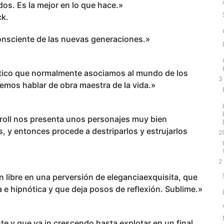
os. Es la mejor en lo que hace.»
ck.
onsciente de las nuevas generaciones.»
ótico que normalmente asociamos al mundo de los
3
emos hablar de obra maestra de la vida.»
rroll nos presenta unos personajes muy bien
 y entonces procede a destriparlos y estrujarlos
2
2
n libre en una perversión de eleganciaexquisita, que
a e hipnótica y que deja posos de reflexión. Sublime.»
te y que va in crescendo hasta explotar en un final