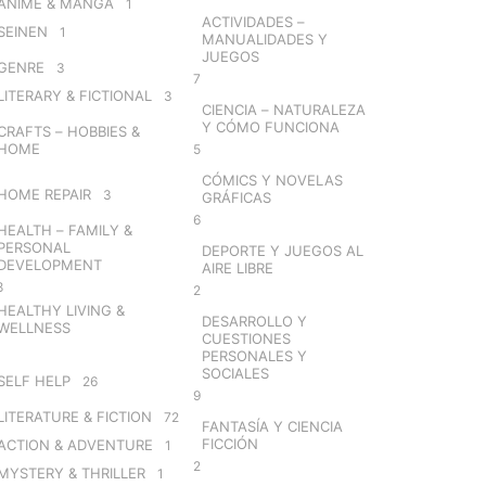
ANIME & MANGA
1
ACTIVIDADES –
SEINEN
1
MANUALIDADES Y
JUEGOS
GENRE
3
7
LITERARY & FICTIONAL
3
CIENCIA – NATURALEZA
Y CÓMO FUNCIONA
CRAFTS – HOBBIES &
HOME
5
CÓMICS Y NOVELAS
HOME REPAIR
3
GRÁFICAS
6
HEALTH – FAMILY &
PERSONAL
DEPORTE Y JUEGOS AL
DEVELOPMENT
AIRE LIBRE
8
2
HEALTHY LIVING &
DESARROLLO Y
WELLNESS
CUESTIONES
PERSONALES Y
SOCIALES
SELF HELP
26
9
LITERATURE & FICTION
72
FANTASÍA Y CIENCIA
FICCIÓN
ACTION & ADVENTURE
1
2
MYSTERY & THRILLER
1