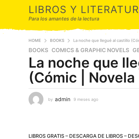
LIBROS Y LITERATU
Para los amantes de la lectura
HOME
BOOKS
La noche que llegué al castillo (Có
BOOKS
,
COMICS & GRAPHIC NOVELS
,
G
9
La noche que lle
m
e
(Cómic | Novela 
s
e
s
a
admin
by
9 meses ago
9
g
m
o
e
9
s
e
m
s
e
a
LIBROS GRATIS – DESCARGA DE LIBROS – DE