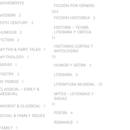
MOVEMENTS
FICCIÓN POR GÉNERO
243
MODERN
2
FICCIÓN HISTÓRICA
2
20TH CENTURY
2
HISTORIA – TEORÍA
LITERARIA Y CRÍTICA
HUMOUR
2
11
FICTION
2
HISTORIAS CORTAS Y
MYTHS & FAIRY TALES
1
ANTOLOGÍAS
MYTHOLOGY
13
1
SAGAS
1
HUMOR Y SÁTIRA
5
POETRY
2
LITERARIA
3
BY PERIOD
1
LITERATURA MUNDIAL
73
CLASSICAL – EARLY &
MEDIEVAL
MITOS – LEYENDAS Y
SAGAS
11
ANCIENT & CLASSICAL
1
POESÍA
4
SOCIAL & FAMILY ISSUES
ROMANCE
1
FAMILY
1