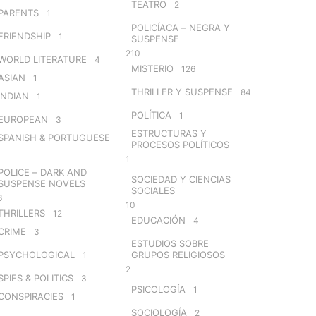
TEATRO
2
PARENTS
1
POLICÍACA – NEGRA Y
FRIENDSHIP
1
SUSPENSE
210
WORLD LITERATURE
4
MISTERIO
126
ASIAN
1
THRILLER Y SUSPENSE
84
INDIAN
1
POLÍTICA
1
EUROPEAN
3
ESTRUCTURAS Y
SPANISH & PORTUGUESE
PROCESOS POLÍTICOS
1
POLICE – DARK AND
SOCIEDAD Y CIENCIAS
SUSPENSE NOVELS
SOCIALES
6
10
THRILLERS
12
EDUCACIÓN
4
CRIME
3
ESTUDIOS SOBRE
PSYCHOLOGICAL
GRUPOS RELIGIOSOS
1
2
SPIES & POLITICS
3
PSICOLOGÍA
1
CONSPIRACIES
1
SOCIOLOGÍA
2