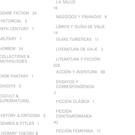
LA SALUD
16
GENRE FICTION
29
NEGOCIOS Y FINANZAS
8
HISTORICAL
5
LIBROS Y GUÍAS DE VIAJE
19TH CENTURY
1
14
MILITARY
1
GUÍAS TURISTICAS
11
HORROR
24
LITERATURA DE VIAJE
2
COLLECTIONS &
LITERATURA Y FICCIÓN
ANTHOLOGIES
626
ACCIÓN Y AVENTURA
89
DARK FANTASY
1
ENSAYOS Y
GHOSTS
3
CORRESPONDENCIA
3
OCCULT &
SUPERNATURAL
FICCIÓN CLÁSICA
1
FICCIÓN
HISTORY & CRITICISM
3
CONTEMPORÁNEA
42
GENRES & STYLES
1
FICCIÓN FEMENINA
17
LITERARY THEORY &