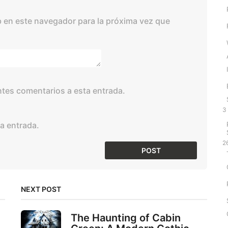
 en este navegador para la próxima vez que
entes comentarios a esta entrada.
3
a entrada.
2
NEXT POST
The Haunting of Cabin