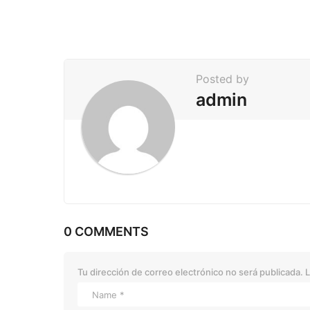
n
a
t
i
Posted by
o
admin
n
0 COMMENTS
Tu dirección de correo electrónico no será publicada.
L