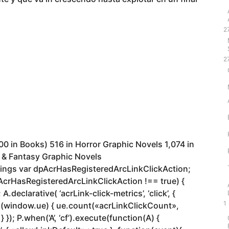
2
2
00 in Books) 516 in Horror Graphic Novels 1,074 in
c & Fantasy Graphic Novels
atings var dpAcrHasRegisteredArcLinkClickAction;
dpAcrHasRegisteredArcLinkClickAction !== true) {
eclarative( ‘acrLink-click-metrics’, ‘click’, {
1
 if (window.ue) { ue.count(«acrLinkClickCount»,
} }); P.when(‘A’, ‘cf’).execute(function(A) {