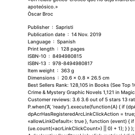
apoteósico.»
Òscar Broc
Publisher ‏ : ‎ Sapristi
Publication date ‏ : ‎ 14 Nov. 2019
Language ‏ : ‎ Spanish
Print length ‏ : ‎ 128 pages
ISBN-10 ‏ : ‎ 8494980815
ISBN-13 ‏ : ‎ 978-8494980817
Item weight ‏ : ‎ 363 g
Dimensions ‏ : ‎ 20.6 x 0.8 x 26.5 cm
Best Sellers Rank: 128,105 in Books (See Top 1
Crime & Mystery Graphic Novels 1,121 in Magi
Customer reviews: 3.6 3.6 out of 5 stars 13 r
P.when(‘A’, ‘ready’).execute(function(A) { if (
dpAcrHasRegisteredArcLinkClickAction = true; A.d
«allowLinkDefault»: true }, function (event) {
(ue.count(«acrLinkClickCount») || 0) + 1); } } ); 