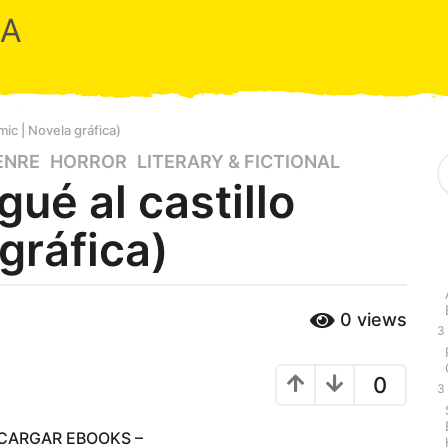
RA
mic | Novela gráfica)
S
ENRE
,
HORROR
,
LITERARY & FICTIONAL
e
gué al castillo
a
r
gráfica)
c
h
f
o
r
0
views
:
3
0
3
SCARGAR EBOOKS –