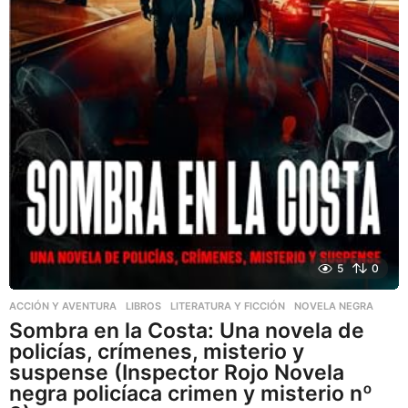
5
0
ACCIÓN Y AVENTURA
,
LIBROS
,
LITERATURA Y FICCIÓN
NOVELA NEGRA
Sombra en la Costa: Una novela de
policías, crímenes, misterio y
suspense (Inspector Rojo Novela
negra policíaca crimen y misterio nº