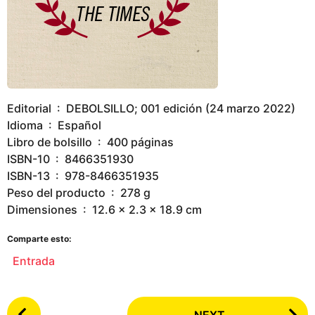
Editorial ‏ : ‎ DEBOLSILLO; 001 edición (24 marzo 2022)
Idioma ‏ : ‎ Español
Libro de bolsillo ‏ : ‎ 400 páginas
ISBN-10 ‏ : ‎ 8466351930
ISBN-13 ‏ : ‎ 978-8466351935
Peso del producto ‏ : ‎ 278 g
Dimensiones ‏ : ‎ 12.6 x 2.3 x 18.9 cm
Comparte esto:
Entrada
P
NEXT