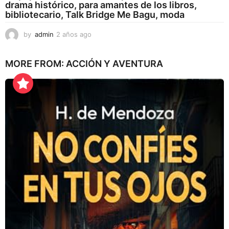
drama histórico, para amantes de los libros,
bibliotecario, Talk Bridge Me Bagu, moda
by
admin
2 años ago
2
a
ñ
MORE FROM:
ACCIÓN Y AVENTURA
o
s
a
g
o