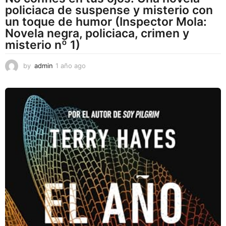
policiaca de suspense y misterio con
un toque de humor (Inspector Mola:
Novela negra, policiaca, crimen y
misterio nº 1)
by
admin
1 año ago
1
a
ñ
o
a
g
o