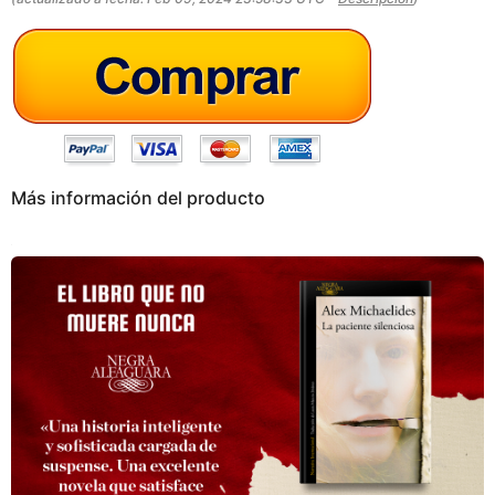
g
o
Más información del producto