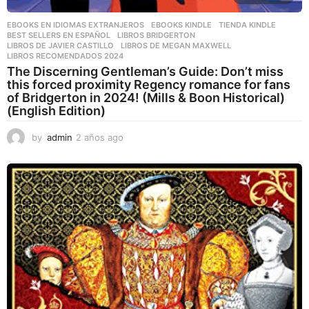
EBOOKS EN IDIOMAS EXTRANJEROS
,
EBOOKS KINDLE
,
TIENDA KINDLE
BEST SELLERS EN ESPAÑOL
,
LIBROS BRIDGERTON
,
LIBROS DE JAVIER CASTILLO
,
LIBROS DE MEGAN MAXWELL
,
LIBROS RECOMENDADOS 2024
The Discerning Gentleman’s Guide: Don’t miss
this forced proximity Regency romance for fans
of Bridgerton in 2024! (Mills & Boon Historical)
(English Edition)
by
admin
2 años ago
2
a
ñ
o
s
a
g
o