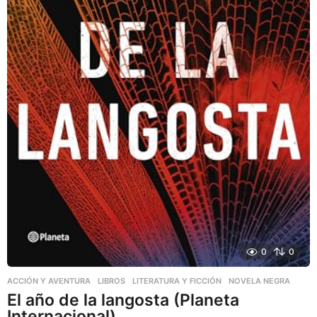
0
0
ACCIÓN Y AVENTURA
,
LIBROS
,
LITERATURA Y FICCIÓN
NOVELA NEGRA
El año de la langosta (Planeta
Internacional)