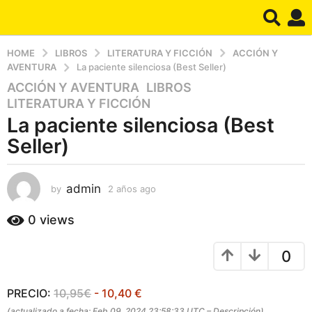
HOME
LIBROS
LITERATURA Y FICCIÓN
ACCIÓN Y
AVENTURA
La paciente silenciosa (Best Seller)
ACCIÓN Y AVENTURA
,
LIBROS
,
2
LITERATURA Y FICCIÓN
a
La paciente silenciosa (Best
ñ
o
Seller)
s
a
admin
g
by
2 años ago
2
a
o
ñ
0
views
2
o
a
s
0
a
ñ
g
o
o
s
PRECIO:
10,95€
- 10,40 €
a
(actualizado a fecha: Feb 09, 2024 23:58:33 UTC –
Descripción
)