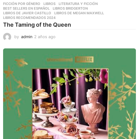
FICCIÓN POR GÉNERO
,
LIBROS
,
LITERATURA Y FICCIÓN
BEST SELLERS EN ESPAÑOL
,
LIBROS BRIDGERTON
,
LIBROS DE JAVIER CASTILLO
,
LIBROS DE MEGAN MAXWELL
,
LIBROS RECOMENDADOS 2024
The Taming of the Queen
by
admin
2 años ago
2
a
ñ
o
s
a
g
o