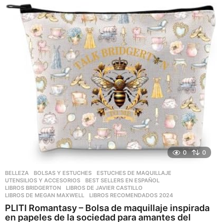
ñ
o
s
a
g
o
0
0
BELLEZA
,
BOLSAS Y ESTUCHES
,
ESTUCHES DE MAQUILLAJE
,
UTENSILIOS Y ACCESORIOS
BEST SELLERS EN ESPAÑOL
,
LIBROS BRIDGERTON
,
LIBROS DE JAVIER CASTILLO
,
LIBROS DE MEGAN MAXWELL
,
LIBROS RECOMENDADOS 2024
PLITI Romantasy – Bolsa de maquillaje inspirada
en papeles de la sociedad para amantes del