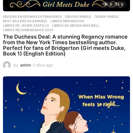
0
0
EBOOKS EN IDIOMAS EXTRANJEROS
,
EBOOKS KINDLE
,
TIENDA KINDLE
BEST SELLERS EN ESPAÑOL
,
LIBROS BRIDGERTON
,
LIBROS DE JAVIER CASTILLO
,
LIBROS DE MEGAN MAXWELL
,
LIBROS RECOMENDADOS 2024
The Duchess Deal: A stunning Regency romance
from the New York Times bestselling author.
Perfect for fans of Bridgerton (Girl meets Duke,
Book 1) (English Edition)
by
admin
2 años ago
2
a
ñ
o
s
a
g
o