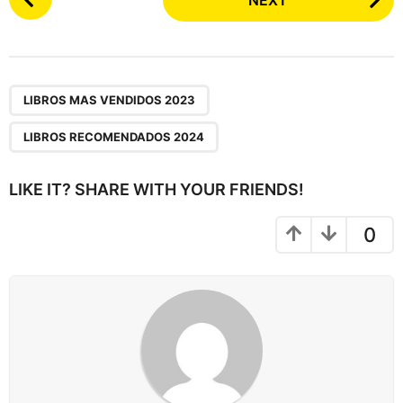
o
s
t
P
,
a
LIBROS MAS VENDIDOS 2023
g
LIBROS RECOMENDADOS 2024
i
n
LIKE IT? SHARE WITH YOUR FRIENDS!
a
t
0
i
o
n