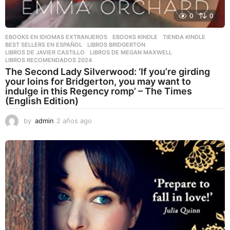
0
0
EBOOKS EN IDIOMAS EXTRANJEROS
,
EBOOKS KINDLE
,
TIENDA KINDLE
BEST SELLERS EN ESPAÑOL
,
LIBROS BRIDGERTON
,
LIBROS DE JAVIER CASTILLO
,
LIBROS DE MEGAN MAXWELL
,
LIBROS RECOMENDADOS 2024
The Second Lady Silverwood: ‘If you’re girding
your loins for Bridgerton, you may want to
indulge in this Regency romp’ – The Times
(English Edition)
by
admin
2 años ago
2
a
ñ
o
s
a
g
o