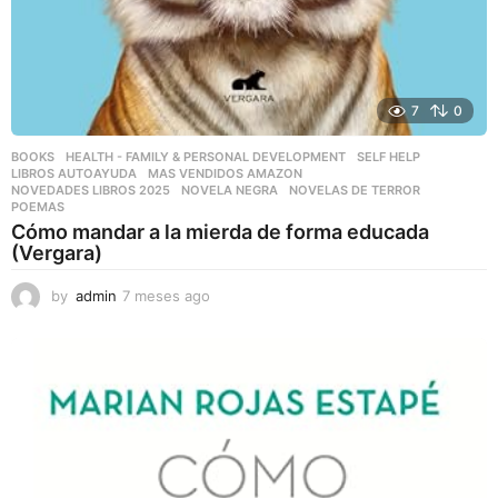
7
0
BOOKS
,
HEALTH - FAMILY & PERSONAL DEVELOPMENT
,
SELF HELP
LIBROS AUTOAYUDA
,
MAS VENDIDOS AMAZON
,
NOVEDADES LIBROS 2025
,
NOVELA NEGRA
,
NOVELAS DE TERROR
,
POEMAS
Cómo mandar a la mierda de forma educada
(Vergara)
by
admin
7 meses ago
7
m
e
s
e
s
a
g
o