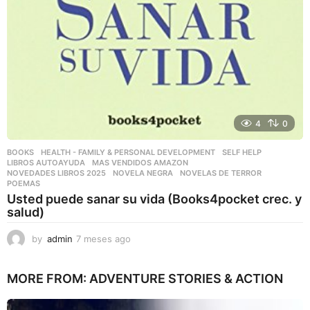
4
0
BOOKS
,
HEALTH - FAMILY & PERSONAL DEVELOPMENT
,
SELF HELP
LIBROS AUTOAYUDA
,
MAS VENDIDOS AMAZON
,
NOVEDADES LIBROS 2025
,
NOVELA NEGRA
,
NOVELAS DE TERROR
,
POEMAS
Usted puede sanar su vida (Books4pocket crec. y
salud)
by
admin
7 meses ago
7
m
e
MORE FROM:
ADVENTURE STORIES & ACTION
s
e
s