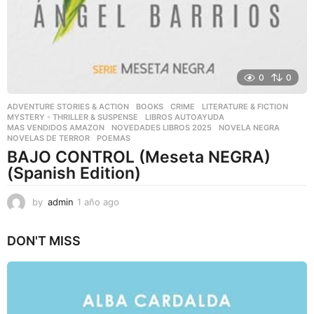
0
0
ADVENTURE STORIES & ACTION
,
BOOKS
,
CRIME
,
LITERATURE & FICTION
,
MYSTERY - THRILLER & SUSPENSE
LIBROS AUTOAYUDA
,
MAS VENDIDOS AMAZON
,
NOVEDADES LIBROS 2025
,
NOVELA NEGRA
,
NOVELAS DE TERROR
,
POEMAS
BAJO CONTROL (Meseta NEGRA)
(Spanish Edition)
by
admin
1 año ago
1
a
ñ
DON'T MISS
o
a
g
o