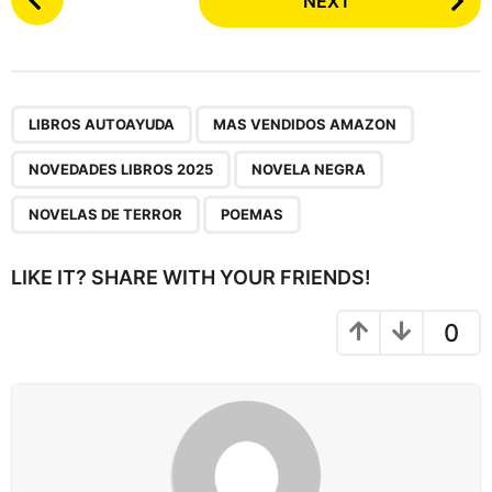
NEXT
o
s
t
P
,
,
,
,
,
a
LIBROS AUTOAYUDA
MAS VENDIDOS AMAZON
g
NOVEDADES LIBROS 2025
NOVELA NEGRA
i
n
NOVELAS DE TERROR
POEMAS
a
t
LIKE IT? SHARE WITH YOUR FRIENDS!
i
o
0
n