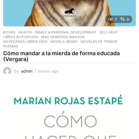
7
0
BOOKS
,
HEALTH - FAMILY & PERSONAL DEVELOPMENT
,
SELF HELP
LIBROS AUTOAYUDA
,
MAS VENDIDOS AMAZON
,
NOVEDADES LIBROS 2025
,
NOVELA NEGRA
,
NOVELAS DE TERROR
,
POEMAS
Cómo mandar a la mierda de forma educada
(Vergara)
by
admin
7 meses ago
7
m
e
s
e
s
a
g
o