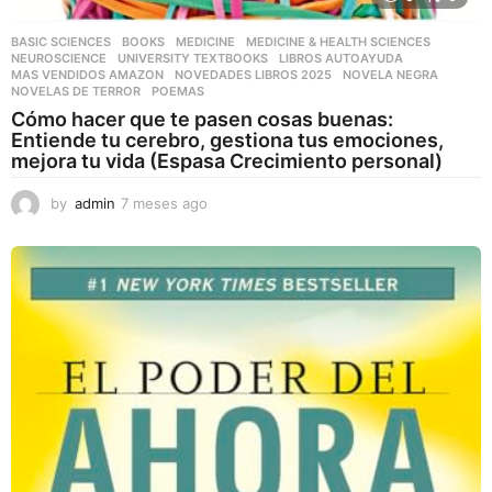
BASIC SCIENCES
,
BOOKS
,
MEDICINE
,
MEDICINE & HEALTH SCIENCES
,
NEUROSCIENCE
,
UNIVERSITY TEXTBOOKS
LIBROS AUTOAYUDA
,
MAS VENDIDOS AMAZON
,
NOVEDADES LIBROS 2025
,
NOVELA NEGRA
,
NOVELAS DE TERROR
,
POEMAS
Cómo hacer que te pasen cosas buenas:
Entiende tu cerebro, gestiona tus emociones,
mejora tu vida (Espasa Crecimiento personal)
by
admin
7 meses ago
7
m
e
s
e
s
a
g
o