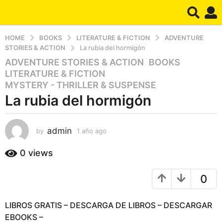
HOME
BOOKS
LITERATURE & FICTION
ADVENTURE
STORIES & ACTION
La rubia del hormigón
ADVENTURE STORIES & ACTION
,
BOOKS
,
1
LITERATURE & FICTION
,
a
MYSTERY - THRILLER & SUSPENSE
ñ
La rubia del hormigón
o
a
g
admin
by
1 año ago
1
o
a
1
ñ
0
views
a
o
a
ñ
0
g
o
o
a
LIBROS GRATIS – DESCARGA DE LIBROS – DESCARGAR
g
EBOOKS –
o