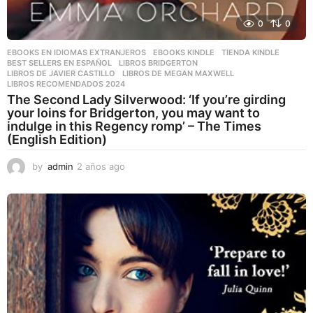
0
0
EBOOKS EN IDIOMAS EXTRANJEROS
,
EBOOKS KINDLE
,
TIENDA KINDLE
BEST SELLERS EN ESPAÑOL
,
LIBROS BRIDGERTON
,
LIBROS DE JAVIER CASTILLO
,
LIBROS DE MEGAN MAXWELL
,
LIBROS RECOMENDADOS 2024
The Second Lady Silverwood: ‘If you’re girding
your loins for Bridgerton, you may want to
indulge in this Regency romp’ – The Times
(English Edition)
by
admin
2 años ago
2
a
ñ
o
s
a
g
o