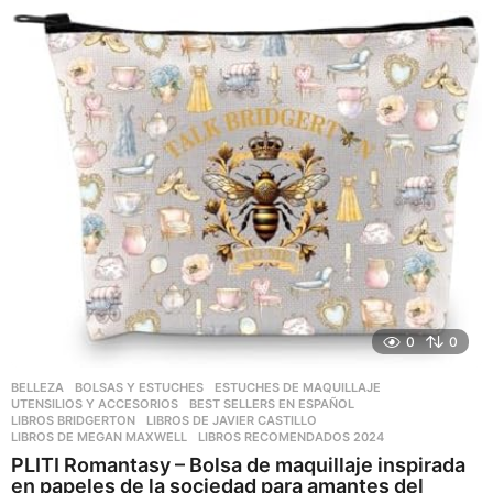
ñ
o
s
a
g
o
0
0
BELLEZA
,
BOLSAS Y ESTUCHES
,
ESTUCHES DE MAQUILLAJE
,
UTENSILIOS Y ACCESORIOS
BEST SELLERS EN ESPAÑOL
,
LIBROS BRIDGERTON
,
LIBROS DE JAVIER CASTILLO
,
LIBROS DE MEGAN MAXWELL
,
LIBROS RECOMENDADOS 2024
PLITI Romantasy – Bolsa de maquillaje inspirada
en papeles de la sociedad para amantes del