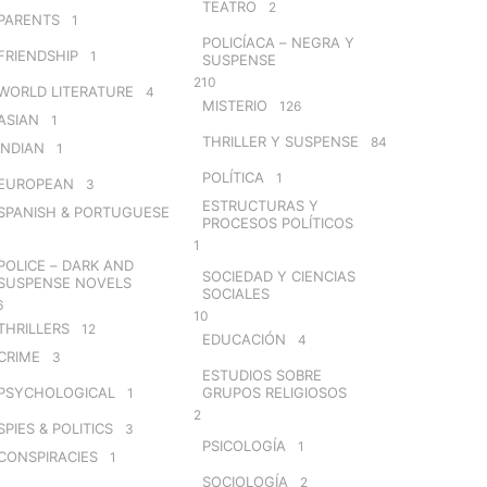
TEATRO
2
PARENTS
1
POLICÍACA – NEGRA Y
FRIENDSHIP
1
SUSPENSE
210
WORLD LITERATURE
4
MISTERIO
126
ASIAN
1
THRILLER Y SUSPENSE
84
INDIAN
1
POLÍTICA
1
EUROPEAN
3
ESTRUCTURAS Y
SPANISH & PORTUGUESE
PROCESOS POLÍTICOS
1
POLICE – DARK AND
SOCIEDAD Y CIENCIAS
SUSPENSE NOVELS
SOCIALES
6
10
THRILLERS
12
EDUCACIÓN
4
CRIME
3
ESTUDIOS SOBRE
PSYCHOLOGICAL
GRUPOS RELIGIOSOS
1
2
SPIES & POLITICS
3
PSICOLOGÍA
1
CONSPIRACIES
1
SOCIOLOGÍA
2