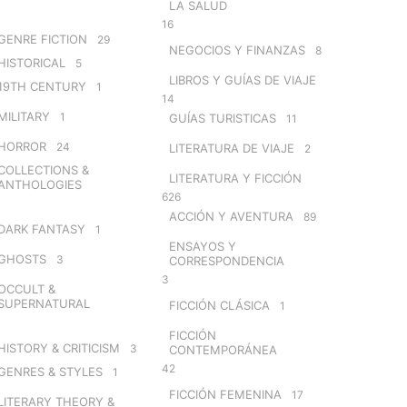
LA SALUD
16
GENRE FICTION
29
NEGOCIOS Y FINANZAS
8
HISTORICAL
5
LIBROS Y GUÍAS DE VIAJE
19TH CENTURY
1
14
MILITARY
1
GUÍAS TURISTICAS
11
HORROR
24
LITERATURA DE VIAJE
2
COLLECTIONS &
LITERATURA Y FICCIÓN
ANTHOLOGIES
626
ACCIÓN Y AVENTURA
89
DARK FANTASY
1
ENSAYOS Y
GHOSTS
3
CORRESPONDENCIA
3
OCCULT &
SUPERNATURAL
FICCIÓN CLÁSICA
1
FICCIÓN
HISTORY & CRITICISM
3
CONTEMPORÁNEA
42
GENRES & STYLES
1
FICCIÓN FEMENINA
17
LITERARY THEORY &