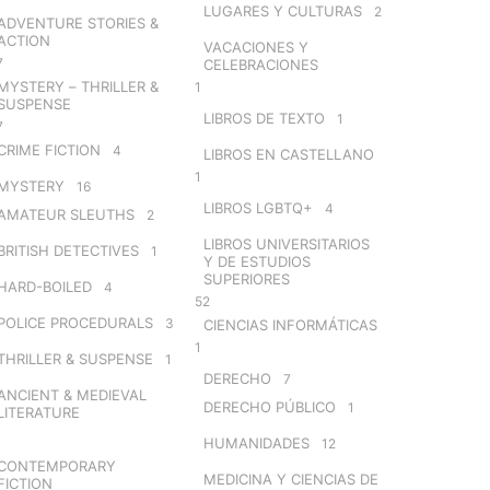
LUGARES Y CULTURAS
2
ADVENTURE STORIES &
ACTION
VACACIONES Y
7
CELEBRACIONES
MYSTERY – THRILLER &
1
SUSPENSE
LIBROS DE TEXTO
1
7
CRIME FICTION
4
LIBROS EN CASTELLANO
1
MYSTERY
16
LIBROS LGBTQ+
4
AMATEUR SLEUTHS
2
LIBROS UNIVERSITARIOS
BRITISH DETECTIVES
1
Y DE ESTUDIOS
SUPERIORES
HARD-BOILED
4
52
POLICE PROCEDURALS
3
CIENCIAS INFORMÁTICAS
1
THRILLER & SUSPENSE
1
DERECHO
7
ANCIENT & MEDIEVAL
DERECHO PÚBLICO
1
LITERATURE
HUMANIDADES
12
CONTEMPORARY
MEDICINA Y CIENCIAS DE
FICTION