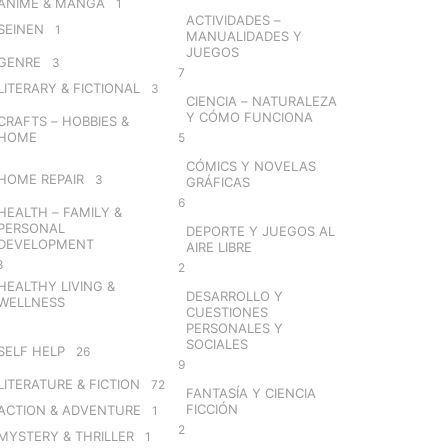
ANIME & MANGA
1
ACTIVIDADES –
SEINEN
1
MANUALIDADES Y
JUEGOS
GENRE
3
7
LITERARY & FICTIONAL
3
CIENCIA – NATURALEZA
Y CÓMO FUNCIONA
CRAFTS – HOBBIES &
HOME
5
CÓMICS Y NOVELAS
HOME REPAIR
3
GRÁFICAS
6
HEALTH – FAMILY &
PERSONAL
DEPORTE Y JUEGOS AL
DEVELOPMENT
AIRE LIBRE
8
2
HEALTHY LIVING &
DESARROLLO Y
WELLNESS
CUESTIONES
PERSONALES Y
SOCIALES
SELF HELP
26
9
LITERATURE & FICTION
72
FANTASÍA Y CIENCIA
FICCIÓN
ACTION & ADVENTURE
1
2
MYSTERY & THRILLER
1