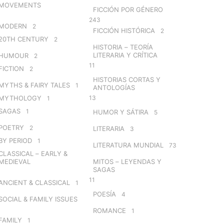
MOVEMENTS
FICCIÓN POR GÉNERO
243
MODERN
2
FICCIÓN HISTÓRICA
2
20TH CENTURY
2
HISTORIA – TEORÍA
LITERARIA Y CRÍTICA
HUMOUR
2
11
FICTION
2
HISTORIAS CORTAS Y
MYTHS & FAIRY TALES
1
ANTOLOGÍAS
MYTHOLOGY
13
1
SAGAS
1
HUMOR Y SÁTIRA
5
POETRY
2
LITERARIA
3
BY PERIOD
1
LITERATURA MUNDIAL
73
CLASSICAL – EARLY &
MEDIEVAL
MITOS – LEYENDAS Y
SAGAS
11
ANCIENT & CLASSICAL
1
POESÍA
4
SOCIAL & FAMILY ISSUES
ROMANCE
1
FAMILY
1