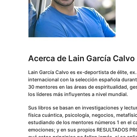
Acerca de Lain García Calvo
Lain García Calvo es ex-deportista de élite, e
internacional con la selección española dura
30 mentores en las áreas de espiritualidad, g
los líderes más inﬂuyentes a nivel mundial.
Sus libros se basan en investigaciones y lectu
física cuántica, psicología, negocios, metafísi
estudiando de los mentores números 1 en el c
emociones; y en sus propios RESULTADOS PROB
qué estos principios no fallan jamás, si se ap