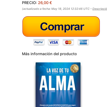
s
g
PRECIO:
26,00 €
a
o
(actualizado a fecha: May 18, 2024 12:32:46 UTC –
Descripci
g
o
Más información del producto