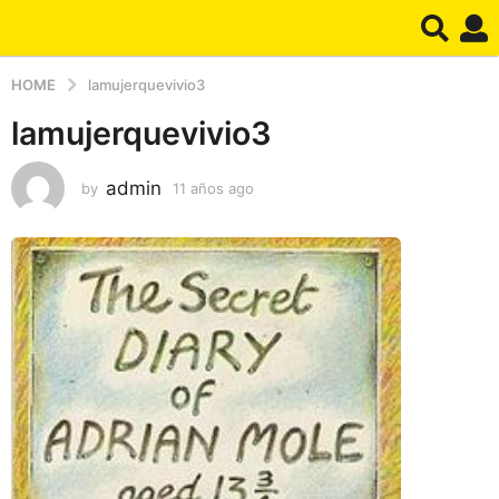
HOME
lamujerquevivio3
lamujerquevivio3
admin
by
11 años ago
1
1
a
ñ
o
s
a
g
o