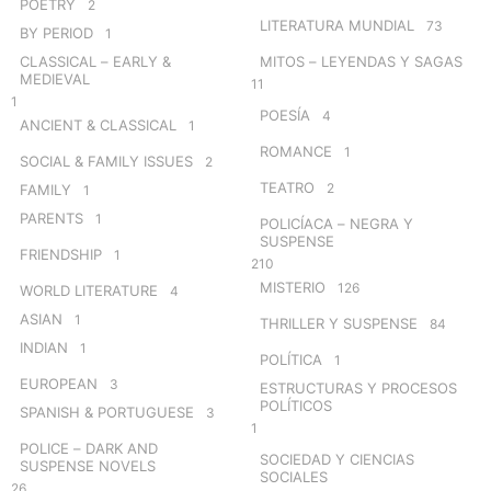
POETRY
2
LITERATURA MUNDIAL
73
BY PERIOD
1
CLASSICAL – EARLY &
MITOS – LEYENDAS Y SAGAS
MEDIEVAL
11
1
POESÍA
4
ANCIENT & CLASSICAL
1
ROMANCE
1
SOCIAL & FAMILY ISSUES
2
TEATRO
2
FAMILY
1
PARENTS
1
POLICÍACA – NEGRA Y
SUSPENSE
FRIENDSHIP
1
210
MISTERIO
126
WORLD LITERATURE
4
ASIAN
1
THRILLER Y SUSPENSE
84
INDIAN
1
POLÍTICA
1
EUROPEAN
3
ESTRUCTURAS Y PROCESOS
POLÍTICOS
SPANISH & PORTUGUESE
3
1
POLICE – DARK AND
SOCIEDAD Y CIENCIAS
SUSPENSE NOVELS
SOCIALES
26