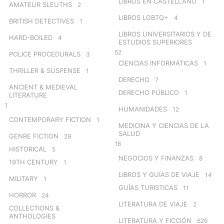
LIBROS EN CASTELLANO
1
AMATEUR SLEUTHS
2
LIBROS LGBTQ+
4
BRITISH DETECTIVES
1
LIBROS UNIVERSITARIOS Y DE
HARD-BOILED
4
ESTUDIOS SUPERIORES
52
POLICE PROCEDURALS
3
CIENCIAS INFORMÁTICAS
1
THRILLER & SUSPENSE
1
DERECHO
7
ANCIENT & MEDIEVAL
DERECHO PÚBLICO
1
LITERATURE
1
HUMANIDADES
12
CONTEMPORARY FICTION
1
MEDICINA Y CIENCIAS DE LA
SALUD
GENRE FICTION
29
16
HISTORICAL
5
NEGOCIOS Y FINANZAS
8
19TH CENTURY
1
LIBROS Y GUÍAS DE VIAJE
14
MILITARY
1
GUÍAS TURISTICAS
11
HORROR
24
LITERATURA DE VIAJE
2
COLLECTIONS &
ANTHOLOGIES
LITERATURA Y FICCIÓN
626