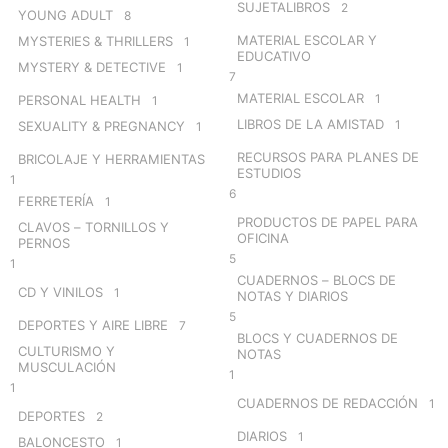
SUJETALIBROS
2
YOUNG ADULT
8
MATERIAL ESCOLAR Y
MYSTERIES & THRILLERS
1
EDUCATIVO
MYSTERY & DETECTIVE
1
7
MATERIAL ESCOLAR
1
PERSONAL HEALTH
1
LIBROS DE LA AMISTAD
1
SEXUALITY & PREGNANCY
1
RECURSOS PARA PLANES DE
BRICOLAJE Y HERRAMIENTAS
ESTUDIOS
1
6
FERRETERÍA
1
PRODUCTOS DE PAPEL PARA
CLAVOS – TORNILLOS Y
OFICINA
PERNOS
5
1
CUADERNOS – BLOCS DE
CD Y VINILOS
1
NOTAS Y DIARIOS
5
DEPORTES Y AIRE LIBRE
7
BLOCS Y CUADERNOS DE
CULTURISMO Y
NOTAS
MUSCULACIÓN
1
1
CUADERNOS DE REDACCIÓN
1
DEPORTES
2
DIARIOS
1
BALONCESTO
1