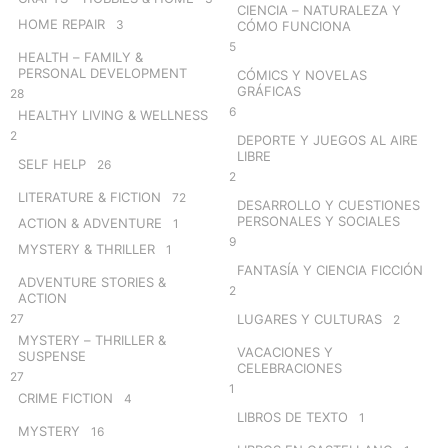
CIENCIA – NATURALEZA Y
HOME REPAIR
3
CÓMO FUNCIONA
5
HEALTH – FAMILY &
PERSONAL DEVELOPMENT
CÓMICS Y NOVELAS
GRÁFICAS
28
6
HEALTHY LIVING & WELLNESS
2
DEPORTE Y JUEGOS AL AIRE
LIBRE
SELF HELP
26
2
LITERATURE & FICTION
72
DESARROLLO Y CUESTIONES
PERSONALES Y SOCIALES
ACTION & ADVENTURE
1
9
MYSTERY & THRILLER
1
FANTASÍA Y CIENCIA FICCIÓN
ADVENTURE STORIES &
2
ACTION
27
LUGARES Y CULTURAS
2
MYSTERY – THRILLER &
VACACIONES Y
SUSPENSE
CELEBRACIONES
27
1
CRIME FICTION
4
LIBROS DE TEXTO
1
MYSTERY
16