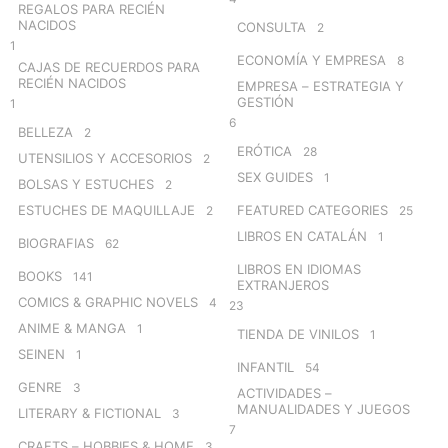
REGALOS PARA RECIÉN
NACIDOS
CONSULTA
2
1
ECONOMÍA Y EMPRESA
8
CAJAS DE RECUERDOS PARA
RECIÉN NACIDOS
EMPRESA – ESTRATEGIA Y
GESTIÓN
1
6
BELLEZA
2
ERÓTICA
28
UTENSILIOS Y ACCESORIOS
2
SEX GUIDES
1
BOLSAS Y ESTUCHES
2
ESTUCHES DE MAQUILLAJE
FEATURED CATEGORIES
2
25
LIBROS EN CATALÁN
1
BIOGRAFIAS
62
LIBROS EN IDIOMAS
BOOKS
141
EXTRANJEROS
COMICS & GRAPHIC NOVELS
4
23
ANIME & MANGA
1
TIENDA DE VINILOS
1
SEINEN
1
INFANTIL
54
GENRE
3
ACTIVIDADES –
MANUALIDADES Y JUEGOS
LITERARY & FICTIONAL
3
7
CRAFTS – HOBBIES & HOME
3