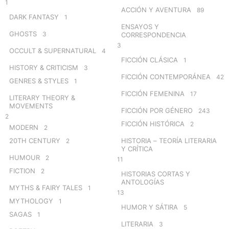
1
ACCIÓN Y AVENTURA
89
DARK FANTASY
1
ENSAYOS Y
GHOSTS
3
CORRESPONDENCIA
3
OCCULT & SUPERNATURAL
4
FICCIÓN CLÁSICA
1
HISTORY & CRITICISM
3
FICCIÓN CONTEMPORÁNEA
42
GENRES & STYLES
1
FICCIÓN FEMENINA
17
LITERARY THEORY &
MOVEMENTS
FICCIÓN POR GÉNERO
243
2
FICCIÓN HISTÓRICA
2
MODERN
2
20TH CENTURY
HISTORIA – TEORÍA LITERARIA
2
Y CRÍTICA
HUMOUR
2
11
FICTION
2
HISTORIAS CORTAS Y
ANTOLOGÍAS
MYTHS & FAIRY TALES
1
13
MYTHOLOGY
1
HUMOR Y SÁTIRA
5
SAGAS
1
LITERARIA
3