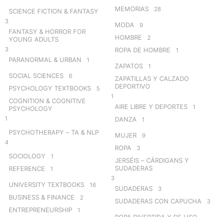
MEMORIAS
28
SCIENCE FICTION & FANTASY
3
MODA
9
FANTASY & HORROR FOR
HOMBRE
2
YOUNG ADULTS
3
ROPA DE HOMBRE
1
PARANORMAL & URBAN
1
ZAPATOS
1
SOCIAL SCIENCES
6
ZAPATILLAS Y CALZADO
DEPORTIVO
PSYCHOLOGY TEXTBOOKS
5
1
COGNITION & COGNITIVE
AIRE LIBRE Y DEPORTES
1
PSYCHOLOGY
1
DANZA
1
PSYCHOTHERAPY – TA & NLP
MUJER
9
4
ROPA
3
SOCIOLOGY
1
JERSÉIS – CÁRDIGANS Y
SUDADERAS
REFERENCE
1
3
UNIVERSITY TEXTBOOKS
16
SUDADERAS
3
BUSINESS & FINANCE
2
SUDADERAS CON CAPUCHA
3
ENTREPRENEURSHIP
1
ROPA DIVERTIDA Y DE USO