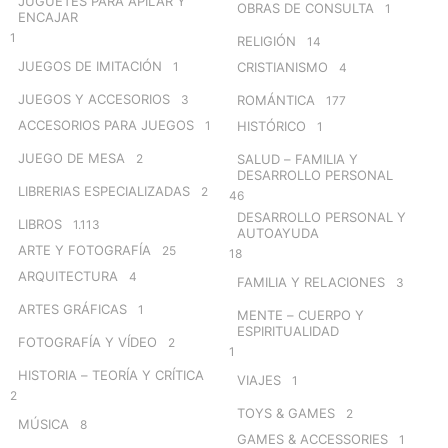
JUGUETES PARA APILAR Y
OBRAS DE CONSULTA
1
ENCAJAR
1
RELIGIÓN
14
JUEGOS DE IMITACIÓN
1
CRISTIANISMO
4
JUEGOS Y ACCESORIOS
3
ROMÁNTICA
177
ACCESORIOS PARA JUEGOS
1
HISTÓRICO
1
JUEGO DE MESA
2
SALUD – FAMILIA Y
DESARROLLO PERSONAL
LIBRERIAS ESPECIALIZADAS
2
46
DESARROLLO PERSONAL Y
LIBROS
1.113
AUTOAYUDA
ARTE Y FOTOGRAFÍA
25
18
ARQUITECTURA
4
FAMILIA Y RELACIONES
3
ARTES GRÁFICAS
1
MENTE – CUERPO Y
ESPIRITUALIDAD
FOTOGRAFÍA Y VÍDEO
2
1
HISTORIA – TEORÍA Y CRÍTICA
VIAJES
1
2
TOYS & GAMES
2
MÚSICA
8
GAMES & ACCESSORIES
1