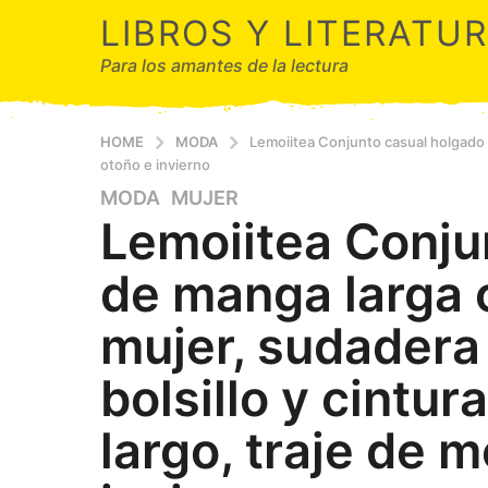
LIBROS Y LITERATU
Para los amantes de la lectura
HOME
MODA
Lemoiitea Conjunto casual holgado d
otoño e invierno
MODA
,
MUJER
2
Lemoiitea Conju
a
ñ
de manga larga 
o
s
mujer, sudadera
a
g
bolsillo y cintur
o
2
largo, traje de 
a
ñ
o