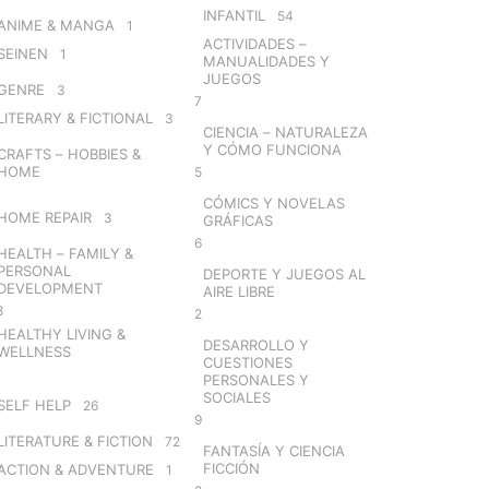
INFANTIL
54
ANIME & MANGA
1
ACTIVIDADES –
SEINEN
1
MANUALIDADES Y
JUEGOS
GENRE
3
7
LITERARY & FICTIONAL
3
CIENCIA – NATURALEZA
Y CÓMO FUNCIONA
CRAFTS – HOBBIES &
HOME
5
CÓMICS Y NOVELAS
HOME REPAIR
3
GRÁFICAS
6
HEALTH – FAMILY &
PERSONAL
DEPORTE Y JUEGOS AL
DEVELOPMENT
AIRE LIBRE
8
2
HEALTHY LIVING &
DESARROLLO Y
WELLNESS
CUESTIONES
PERSONALES Y
SOCIALES
SELF HELP
26
9
LITERATURE & FICTION
72
FANTASÍA Y CIENCIA
FICCIÓN
ACTION & ADVENTURE
1