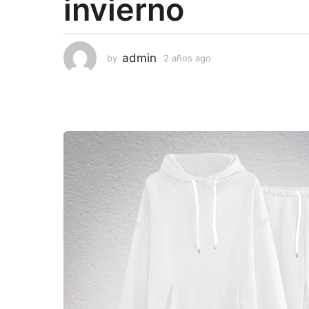
invierno
s
a
g
admin
by
2 años ago
2
o
a
ñ
o
s
a
g
o