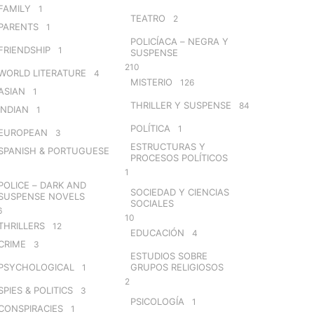
FAMILY
1
TEATRO
2
PARENTS
1
POLICÍACA – NEGRA Y
FRIENDSHIP
1
SUSPENSE
210
WORLD LITERATURE
4
MISTERIO
126
ASIAN
1
THRILLER Y SUSPENSE
84
INDIAN
1
POLÍTICA
1
EUROPEAN
3
ESTRUCTURAS Y
SPANISH & PORTUGUESE
PROCESOS POLÍTICOS
1
POLICE – DARK AND
SOCIEDAD Y CIENCIAS
SUSPENSE NOVELS
SOCIALES
6
10
THRILLERS
12
EDUCACIÓN
4
CRIME
3
ESTUDIOS SOBRE
PSYCHOLOGICAL
GRUPOS RELIGIOSOS
1
2
SPIES & POLITICS
3
PSICOLOGÍA
1
CONSPIRACIES
1