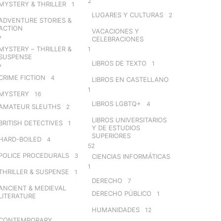
2
MYSTERY & THRILLER
1
LUGARES Y CULTURAS
2
ADVENTURE STORIES &
ACTION
VACACIONES Y
7
CELEBRACIONES
MYSTERY – THRILLER &
1
SUSPENSE
LIBROS DE TEXTO
1
7
CRIME FICTION
4
LIBROS EN CASTELLANO
1
MYSTERY
16
LIBROS LGBTQ+
4
AMATEUR SLEUTHS
2
LIBROS UNIVERSITARIOS
BRITISH DETECTIVES
1
Y DE ESTUDIOS
SUPERIORES
HARD-BOILED
4
52
POLICE PROCEDURALS
3
CIENCIAS INFORMÁTICAS
1
THRILLER & SUSPENSE
1
DERECHO
7
ANCIENT & MEDIEVAL
DERECHO PÚBLICO
1
LITERATURE
HUMANIDADES
12
CONTEMPORARY