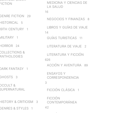
MEDICINA Y CIENCIAS DE
FICTION
LA SALUD
16
GENRE FICTION
29
NEGOCIOS Y FINANZAS
8
HISTORICAL
5
LIBROS Y GUÍAS DE VIAJE
19TH CENTURY
1
14
MILITARY
1
GUÍAS TURISTICAS
11
HORROR
24
LITERATURA DE VIAJE
2
COLLECTIONS &
LITERATURA Y FICCIÓN
ANTHOLOGIES
626
ACCIÓN Y AVENTURA
89
DARK FANTASY
1
ENSAYOS Y
GHOSTS
3
CORRESPONDENCIA
3
OCCULT &
SUPERNATURAL
FICCIÓN CLÁSICA
1
FICCIÓN
HISTORY & CRITICISM
3
CONTEMPORÁNEA
42
GENRES & STYLES
1