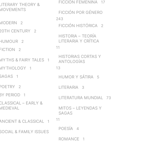
FICCIÓN FEMENINA
17
LITERARY THEORY &
MOVEMENTS
FICCIÓN POR GÉNERO
243
MODERN
2
FICCIÓN HISTÓRICA
2
20TH CENTURY
2
HISTORIA – TEORÍA
LITERARIA Y CRÍTICA
HUMOUR
2
11
FICTION
2
HISTORIAS CORTAS Y
MYTHS & FAIRY TALES
1
ANTOLOGÍAS
MYTHOLOGY
13
1
SAGAS
1
HUMOR Y SÁTIRA
5
POETRY
2
LITERARIA
3
BY PERIOD
1
LITERATURA MUNDIAL
73
CLASSICAL – EARLY &
MEDIEVAL
MITOS – LEYENDAS Y
SAGAS
11
ANCIENT & CLASSICAL
1
POESÍA
4
SOCIAL & FAMILY ISSUES
ROMANCE
1