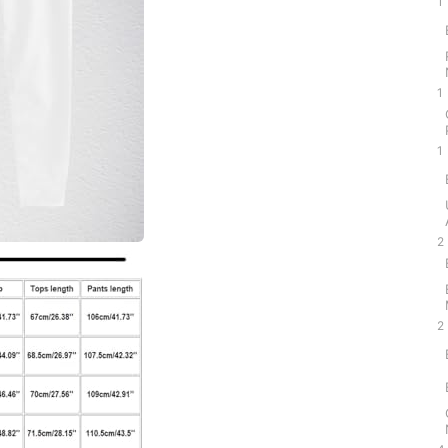
1
1
1
2
2