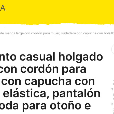
RA
e manga larga con cordón para mujer, sudadera con capucha con bolsillo y
S
e
nto casual holgado
a
r
con cordón para
c
h
f
 con capucha con
o
r
a elástica, pantalón
:
3
moda para otoño e
3