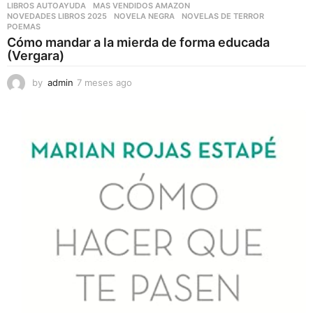
LIBROS AUTOAYUDA
,
MAS VENDIDOS AMAZON
,
NOVEDADES LIBROS 2025
,
NOVELA NEGRA
,
NOVELAS DE TERROR
,
POEMAS
Cómo mandar a la mierda de forma educada
(Vergara)
by
admin
7 meses ago
7
m
e
s
e
s
a
g
o