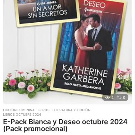
2
0
FICCIÓN FEMENINA
,
LIBROS
,
LITERATURA Y FICCIÓN
LIBROS OCTUBRE 2024
E-Pack Bianca y Deseo octubre 2024
(Pack promocional)