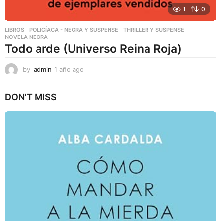
1
0
LIBROS
,
POLICÍACA - NEGRA Y SUSPENSE
,
THRILLER Y SUSPENSE
NOVELA NEGRA
Todo arde (Universo Reina Roja)
by
admin
1 año ago
1
a
ñ
DON'T MISS
o
a
g
o