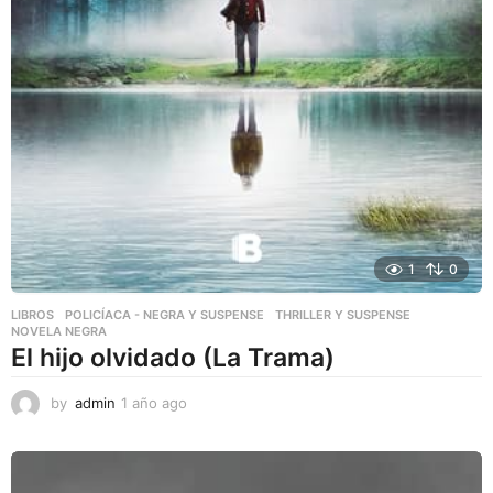
1
0
LIBROS
,
POLICÍACA - NEGRA Y SUSPENSE
,
THRILLER Y SUSPENSE
NOVELA NEGRA
El hijo olvidado (La Trama)
by
admin
1 año ago
1
a
ñ
o
a