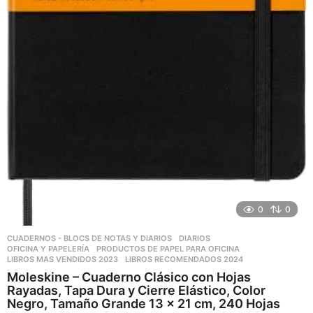
0
0
CUADERNOS - BLOCS DE NOTAS Y DIARIOS
,
DIARIOS
,
OFICINA Y PAPELERÍA
,
PRODUCTOS DE PAPEL PARA OFICINA
LIBROS MAS VENDIDOS 2023
,
LIBROS RECOMENDADOS 2024
Moleskine – Cuaderno Clásico con Hojas
Rayadas, Tapa Dura y Cierre Elástico, Color
Negro, Tamaño Grande 13 x 21 cm, 240 Hojas