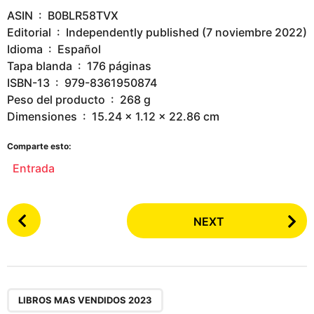
ASIN ‏ : ‎ B0BLR58TVX
Editorial ‏ : ‎ Independently published (7 noviembre 2022)
Idioma ‏ : ‎ Español
Tapa blanda ‏ : ‎ 176 páginas
ISBN-13 ‏ : ‎ 979-8361950874
Peso del producto ‏ : ‎ 268 g
Dimensiones ‏ : ‎ 15.24 x 1.12 x 22.86 cm
Comparte esto:
Entrada
P
NEXT
o
s
t
P
a
LIBROS MAS VENDIDOS 2023