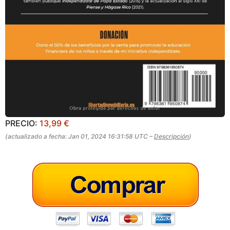
PRECIO:
13,99 €
(actualizado a fecha: Jan 01, 2024 16:31:58 UTC –
Descripción
)