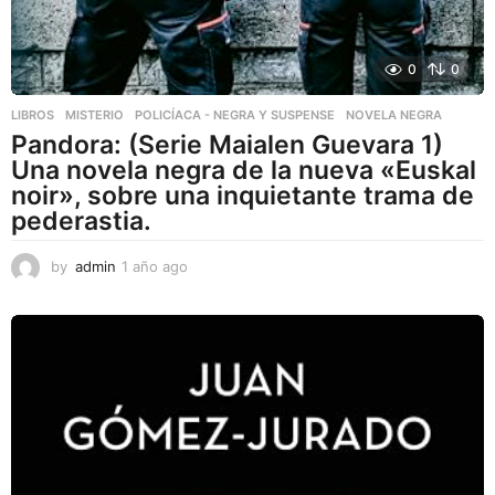
0
0
LIBROS
,
MISTERIO
,
POLICÍACA - NEGRA Y SUSPENSE
NOVELA NEGRA
Pandora: (Serie Maialen Guevara 1)
Una novela negra de la nueva «Euskal
noir», sobre una inquietante trama de
pederastia.
by
admin
1 año ago
1
a
ñ
o
a
g
o