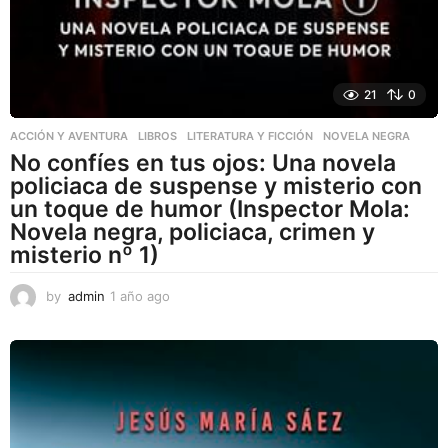
21
0
ACCIÓN Y AVENTURA
,
LIBROS
,
LITERATURA Y FICCIÓN
NOVELA NEGRA
No confíes en tus ojos: Una novela
policiaca de suspense y misterio con
un toque de humor (Inspector Mola:
Novela negra, policiaca, crimen y
misterio nº 1)
by
admin
1 año ago
1
a
ñ
o
a
g
o