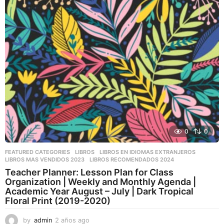
0
0
FEATURED CATEGORIES
,
LIBROS
,
LIBROS EN IDIOMAS EXTRANJEROS
LIBROS MAS VENDIDOS 2023
,
LIBROS RECOMENDADOS 2024
Teacher Planner: Lesson Plan for Class
Organization | Weekly and Monthly Agenda |
Academic Year August – July | Dark Tropical
Floral Print (2019-2020)
by
admin
2 años ago
2