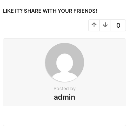
g
i
LIKE IT? SHARE WITH YOUR FRIENDS!
n
a
0
t
i
o
n
Posted by
admin