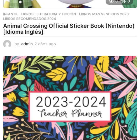
0
0
INFANTIL
,
LIBROS
,
LITERATURA Y FICCIÓN
LIBROS MAS VENDIDOS 2023
,
LIBROS RECOMENDADOS 2024
Animal Crossing Official Sticker Book (Nintendo)
[Idioma Inglés]
by
admin
2 años ago
2
a
ñ
o
s
a
g
o