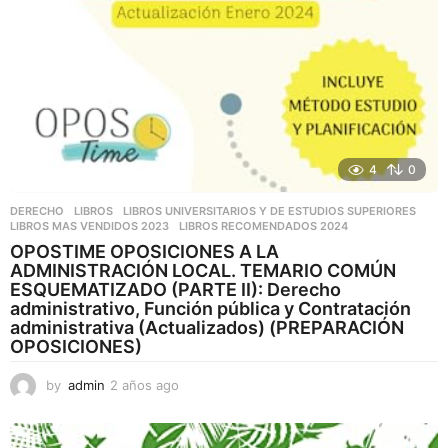
4
0
DERECHO
,
LIBROS
,
LIBROS UNIVERSITARIOS Y DE ESTUDIOS SUPERIORES
LIBROS MAS VENDIDOS 2023
,
LIBROS RECOMENDADOS 2024
OPOSTIME OPOSICIONES A LA
ADMINISTRACIÓN LOCAL. TEMARIO COMÚN
ESQUEMATIZADO (PARTE II): Derecho
administrativo, Función pública y Contratación
administrativa (Actualizados) (PREPARACIÓN
OPOSICIONES)
by
admin
2 años ago
2
a
ñ
o