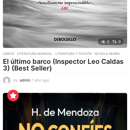
0
0
LIBROS
,
LITERATURA MUNDIAL
,
LITERATURA Y FICCIÓN
NOVELA NEGRA
El último barco (Inspector Leo Caldas
3) (Best Seller)
by
admin
1 año ago
1
a
ñ
o
a
g
o