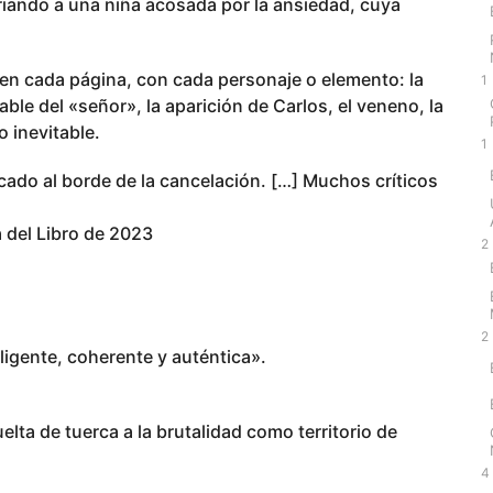
criando a una niña acosada por la ansiedad, cuya
 en cada página, con cada personaje o elemento: la
1
sable del «señor», la aparición de Carlos, el veneno, la
 inevitable.
1
cado al borde de la cancelación. […] Muchos críticos
 del Libro de 2023
2
2
ligente, coherente y auténtica».
elta de tuerca a la brutalidad como territorio de
4