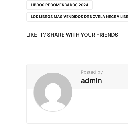
P
,
LIBROS RECOMENDADOS 2024
a
LOS LIBROS MÁS VENDIDOS DE NOVELA NEGRA LIB
g
i
LIKE IT? SHARE WITH YOUR FRIENDS!
n
a
t
i
Posted by
o
admin
n