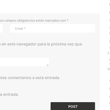
os campos obligatorios están marcados con
*
 en este navegador para la próxima vez que
3
2
entes comentarios a esta entrada.
a entrada.