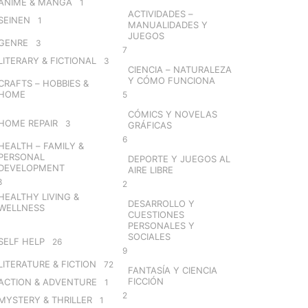
ANIME & MANGA
1
ACTIVIDADES –
SEINEN
1
MANUALIDADES Y
JUEGOS
GENRE
3
7
LITERARY & FICTIONAL
3
CIENCIA – NATURALEZA
Y CÓMO FUNCIONA
CRAFTS – HOBBIES &
HOME
5
CÓMICS Y NOVELAS
HOME REPAIR
3
GRÁFICAS
6
HEALTH – FAMILY &
PERSONAL
DEPORTE Y JUEGOS AL
DEVELOPMENT
AIRE LIBRE
8
2
HEALTHY LIVING &
DESARROLLO Y
WELLNESS
CUESTIONES
PERSONALES Y
SOCIALES
SELF HELP
26
9
LITERATURE & FICTION
72
FANTASÍA Y CIENCIA
FICCIÓN
ACTION & ADVENTURE
1
2
MYSTERY & THRILLER
1