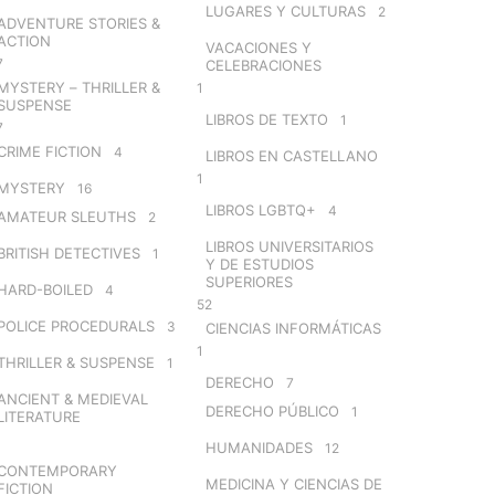
LUGARES Y CULTURAS
2
ADVENTURE STORIES &
ACTION
VACACIONES Y
7
CELEBRACIONES
MYSTERY – THRILLER &
1
SUSPENSE
LIBROS DE TEXTO
1
7
CRIME FICTION
4
LIBROS EN CASTELLANO
1
MYSTERY
16
LIBROS LGBTQ+
4
AMATEUR SLEUTHS
2
LIBROS UNIVERSITARIOS
BRITISH DETECTIVES
1
Y DE ESTUDIOS
SUPERIORES
HARD-BOILED
4
52
POLICE PROCEDURALS
3
CIENCIAS INFORMÁTICAS
1
THRILLER & SUSPENSE
1
DERECHO
7
ANCIENT & MEDIEVAL
DERECHO PÚBLICO
1
LITERATURE
HUMANIDADES
12
CONTEMPORARY
MEDICINA Y CIENCIAS DE
FICTION