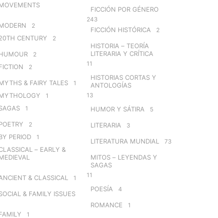
MOVEMENTS
FICCIÓN POR GÉNERO
243
MODERN
2
FICCIÓN HISTÓRICA
2
20TH CENTURY
2
HISTORIA – TEORÍA
LITERARIA Y CRÍTICA
HUMOUR
2
11
FICTION
2
HISTORIAS CORTAS Y
MYTHS & FAIRY TALES
1
ANTOLOGÍAS
MYTHOLOGY
13
1
SAGAS
1
HUMOR Y SÁTIRA
5
POETRY
2
LITERARIA
3
BY PERIOD
1
LITERATURA MUNDIAL
73
CLASSICAL – EARLY &
MEDIEVAL
MITOS – LEYENDAS Y
SAGAS
11
ANCIENT & CLASSICAL
1
POESÍA
4
SOCIAL & FAMILY ISSUES
ROMANCE
1
FAMILY
1