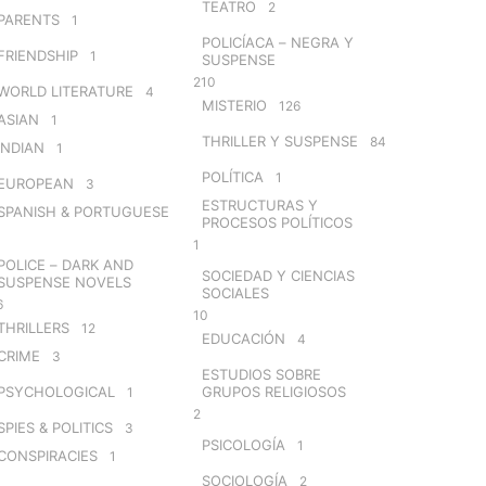
TEATRO
2
PARENTS
1
POLICÍACA – NEGRA Y
FRIENDSHIP
1
SUSPENSE
210
WORLD LITERATURE
4
MISTERIO
126
ASIAN
1
THRILLER Y SUSPENSE
84
INDIAN
1
POLÍTICA
1
EUROPEAN
3
ESTRUCTURAS Y
SPANISH & PORTUGUESE
PROCESOS POLÍTICOS
1
POLICE – DARK AND
SOCIEDAD Y CIENCIAS
SUSPENSE NOVELS
SOCIALES
6
10
THRILLERS
12
EDUCACIÓN
4
CRIME
3
ESTUDIOS SOBRE
PSYCHOLOGICAL
GRUPOS RELIGIOSOS
1
2
SPIES & POLITICS
3
PSICOLOGÍA
1
CONSPIRACIES
1
SOCIOLOGÍA
2