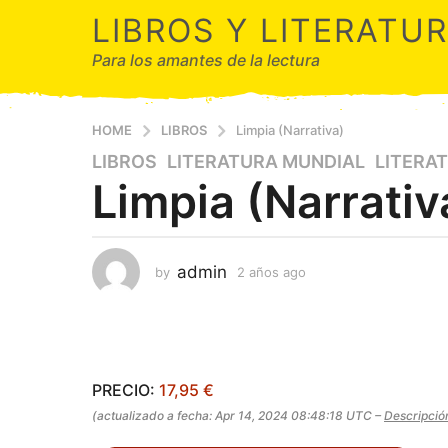
LIBROS Y LITERATU
Para los amantes de la lectura
HOME
LIBROS
Limpia (Narrativa)
LIBROS
,
LITERATURA MUNDIAL
,
LITERAT
2
Limpia (Narrativ
a
ñ
o
s
admin
by
2 años ago
2
a
a
g
ñ
o
o
s
2
a
a
g
PRECIO:
17,95 €
ñ
o
(actualizado a fecha: Apr 14, 2024 08:48:18 UTC –
Descripció
o