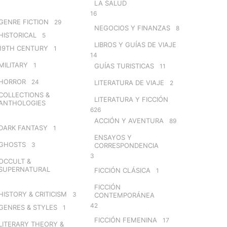
LA SALUD
16
GENRE FICTION
29
NEGOCIOS Y FINANZAS
8
HISTORICAL
5
LIBROS Y GUÍAS DE VIAJE
19TH CENTURY
1
14
MILITARY
1
GUÍAS TURISTICAS
11
HORROR
24
LITERATURA DE VIAJE
2
COLLECTIONS &
LITERATURA Y FICCIÓN
ANTHOLOGIES
626
ACCIÓN Y AVENTURA
89
DARK FANTASY
1
ENSAYOS Y
GHOSTS
3
CORRESPONDENCIA
3
OCCULT &
SUPERNATURAL
FICCIÓN CLÁSICA
1
FICCIÓN
HISTORY & CRITICISM
3
CONTEMPORÁNEA
42
GENRES & STYLES
1
FICCIÓN FEMENINA
17
LITERARY THEORY &