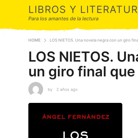
LIBROS Y LITERATU
Para los amantes de la lectura
HOME
LOS NIETOS. Una novela negra con un giro fin
LOS NIETOS. Una
un giro final que
by
2 años ago
2
a
ñ
o
s
a
g
o