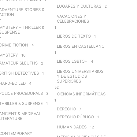
LUGARES Y CULTURAS
2
ADVENTURE STORIES &
ACTION
VACACIONES Y
7
CELEBRACIONES
MYSTERY – THRILLER &
1
SUSPENSE
LIBROS DE TEXTO
1
7
CRIME FICTION
4
LIBROS EN CASTELLANO
1
MYSTERY
16
LIBROS LGBTQ+
4
AMATEUR SLEUTHS
2
LIBROS UNIVERSITARIOS
BRITISH DETECTIVES
1
Y DE ESTUDIOS
SUPERIORES
HARD-BOILED
4
52
POLICE PROCEDURALS
3
CIENCIAS INFORMÁTICAS
1
THRILLER & SUSPENSE
1
DERECHO
7
ANCIENT & MEDIEVAL
DERECHO PÚBLICO
1
LITERATURE
HUMANIDADES
12
CONTEMPORARY
MEDICINA Y CIENCIAS DE