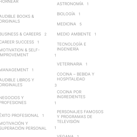
HORNEAR
ASTRONOMÍA
1
BIOLOGÍA
1
AUDIBLE BOOKS &
ORIGINALS
MEDICINA
5
BUSINESS & CAREERS
MEDIO AMBIENTE
2
1
CAREER SUCCESS
1
TECNOLOGÍA E
INGENIERÍA
MOTIVATION & SELF-
IMPROVEMENT
1
VETERINARIA
1
MANAGEMENT
1
COCINA – BEBIDA Y
HOSPITALIDAD
AUDIBLE LIBROS Y
ORIGINALES
3
COCINA POR
INGREDIENTES
NEGOCIOS Y
PROFESIONES
1
PERSONAJES FAMOSOS
ÉXITO PROFESIONAL
1
Y PROGRAMAS DE
TELEVISIÓN
MOTIVACIÓN Y
1
SUPERACIÓN PERSONAL
VEGANA
1