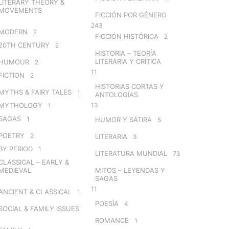
LITERARY THEORY &
MOVEMENTS
FICCIÓN POR GÉNERO
243
MODERN
2
FICCIÓN HISTÓRICA
2
20TH CENTURY
2
HISTORIA – TEORÍA
LITERARIA Y CRÍTICA
HUMOUR
2
11
FICTION
2
HISTORIAS CORTAS Y
MYTHS & FAIRY TALES
1
ANTOLOGÍAS
MYTHOLOGY
13
1
SAGAS
1
HUMOR Y SÁTIRA
5
POETRY
2
LITERARIA
3
BY PERIOD
1
LITERATURA MUNDIAL
73
CLASSICAL – EARLY &
MEDIEVAL
MITOS – LEYENDAS Y
SAGAS
11
ANCIENT & CLASSICAL
1
POESÍA
4
SOCIAL & FAMILY ISSUES
ROMANCE
1