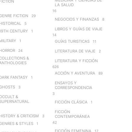
FICTION
LA SALUD
16
GENRE FICTION
29
NEGOCIOS Y FINANZAS
8
HISTORICAL
5
LIBROS Y GUÍAS DE VIAJE
19TH CENTURY
1
14
MILITARY
1
GUÍAS TURISTICAS
11
HORROR
24
LITERATURA DE VIAJE
2
COLLECTIONS &
LITERATURA Y FICCIÓN
ANTHOLOGIES
626
ACCIÓN Y AVENTURA
89
DARK FANTASY
1
ENSAYOS Y
GHOSTS
3
CORRESPONDENCIA
3
OCCULT &
SUPERNATURAL
FICCIÓN CLÁSICA
1
FICCIÓN
HISTORY & CRITICISM
3
CONTEMPORÁNEA
42
GENRES & STYLES
1
FICCIÓN FEMENINA
17