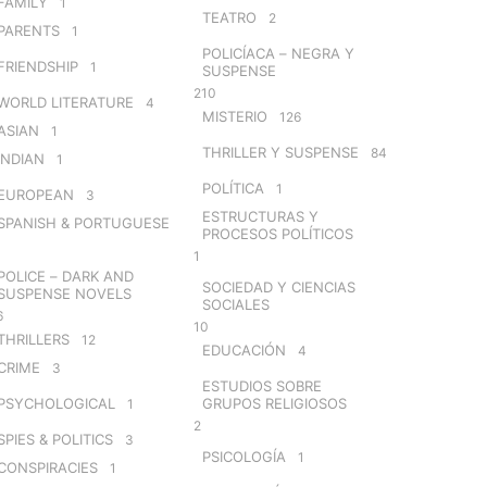
FAMILY
1
TEATRO
2
PARENTS
1
POLICÍACA – NEGRA Y
FRIENDSHIP
1
SUSPENSE
210
WORLD LITERATURE
4
MISTERIO
126
ASIAN
1
THRILLER Y SUSPENSE
84
INDIAN
1
POLÍTICA
1
EUROPEAN
3
ESTRUCTURAS Y
SPANISH & PORTUGUESE
PROCESOS POLÍTICOS
1
POLICE – DARK AND
SOCIEDAD Y CIENCIAS
SUSPENSE NOVELS
SOCIALES
6
10
THRILLERS
12
EDUCACIÓN
4
CRIME
3
ESTUDIOS SOBRE
PSYCHOLOGICAL
GRUPOS RELIGIOSOS
1
2
SPIES & POLITICS
3
PSICOLOGÍA
1
CONSPIRACIES
1