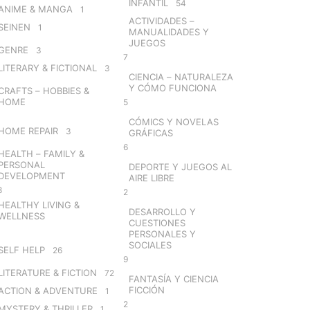
INFANTIL
54
ANIME & MANGA
1
ACTIVIDADES –
SEINEN
1
MANUALIDADES Y
JUEGOS
GENRE
3
7
LITERARY & FICTIONAL
3
CIENCIA – NATURALEZA
Y CÓMO FUNCIONA
CRAFTS – HOBBIES &
HOME
5
CÓMICS Y NOVELAS
HOME REPAIR
3
GRÁFICAS
6
HEALTH – FAMILY &
PERSONAL
DEPORTE Y JUEGOS AL
DEVELOPMENT
AIRE LIBRE
8
2
HEALTHY LIVING &
DESARROLLO Y
WELLNESS
CUESTIONES
PERSONALES Y
SOCIALES
SELF HELP
26
9
LITERATURE & FICTION
72
FANTASÍA Y CIENCIA
FICCIÓN
ACTION & ADVENTURE
1
2
MYSTERY & THRILLER
1