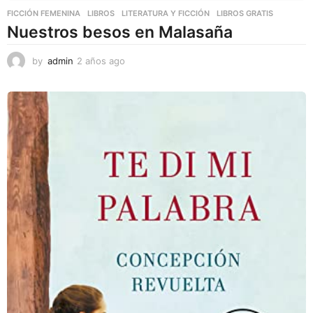
FICCIÓN FEMENINA
,
LIBROS
,
LITERATURA Y FICCIÓN
LIBROS GRATIS
Nuestros besos en Malasaña
by
admin
2 años ago
2
a
ñ
o
s
a
g
o