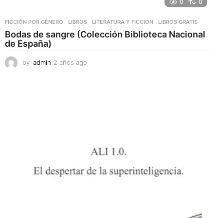
0
0
FICCIÓN POR GÉNERO
,
LIBROS
,
LITERATURA Y FICCIÓN
LIBROS GRATIS
Bodas de sangre (Colección Biblioteca Nacional
de España)
by
admin
2 años ago
2
a
ñ
o
s
a
g
o