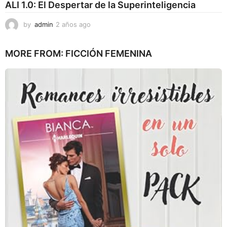
ALI 1.0: El Despertar de la Superinteligencia
by
admin
2 años ago
2
a
ñ
MORE FROM:
FICCIÓN FEMENINA
o
s
a
g
o