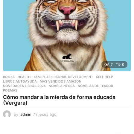
7
0
BOOKS
,
HEALTH - FAMILY & PERSONAL DEVELOPMENT
,
SELF HELP
LIBROS AUTOAYUDA
,
MAS VENDIDOS AMAZON
,
NOVEDADES LIBROS 2025
,
NOVELA NEGRA
,
NOVELAS DE TERROR
,
POEMAS
Cómo mandar a la mierda de forma educada
(Vergara)
by
admin
7 meses ago
7
m
e
s