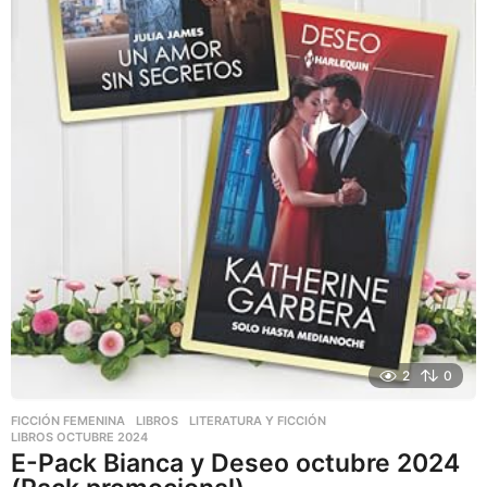
2
0
FICCIÓN FEMENINA
,
LIBROS
,
LITERATURA Y FICCIÓN
LIBROS OCTUBRE 2024
E-Pack Bianca y Deseo octubre 2024