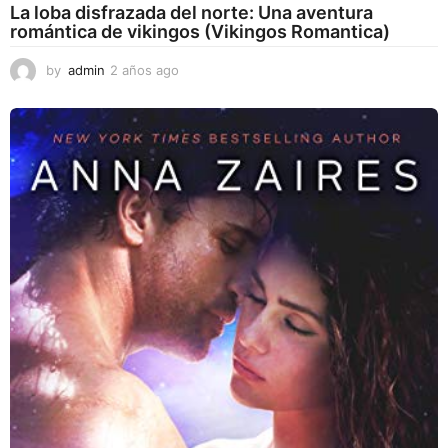
La loba disfrazada del norte: Una aventura
romántica de vikingos (Vikingos Romantica)
by
admin
2 años ago
2
a
ñ
o
s
a
g
o