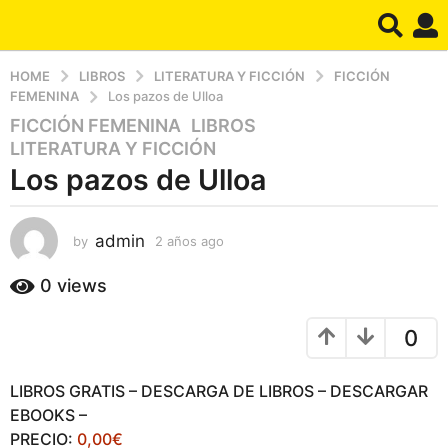
HOME
LIBROS
LITERATURA Y FICCIÓN
FICCIÓN
FEMENINA
Los pazos de Ulloa
FICCIÓN FEMENINA
,
LIBROS
,
2
LITERATURA Y FICCIÓN
a
Los pazos de Ulloa
ñ
o
s
admin
by
2 años ago
2
a
a
g
ñ
0
views
o
o
s
2
0
a
a
g
ñ
o
LIBROS GRATIS – DESCARGA DE LIBROS – DESCARGAR
o
EBOOKS –
s
PRECIO:
0,00€
a