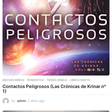
4
0
EBOOKS KINDLE
,
ROMÁNTICA
,
TIENDA KINDLE
LIBROS GRATIS
Contactos Peligrosos (Las Crónicas de Krinar nº
1)
by
admin
2 años ago
2
a
ñ