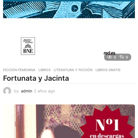
0
0
FICCIÓN FEMENINA
,
LIBROS
,
LITERATURA Y FICCIÓN
LIBROS GRATIS
Fortunata y Jacinta
by
admin
2 años ago
2
a
ñ
o
s
a
g
o