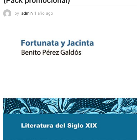
(Pack promocional)
by
admin
1 año ago
1
a
ñ
o
a
g
o