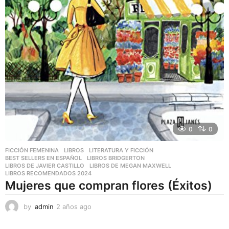
0
0
FICCIÓN FEMENINA
,
LIBROS
,
LITERATURA Y FICCIÓN
BEST SELLERS EN ESPAÑOL
,
LIBROS BRIDGERTON
,
LIBROS DE JAVIER CASTILLO
,
LIBROS DE MEGAN MAXWELL
,
LIBROS RECOMENDADOS 2024
Mujeres que compran flores (Éxitos)
by
admin
2 años ago
2
a
ñ