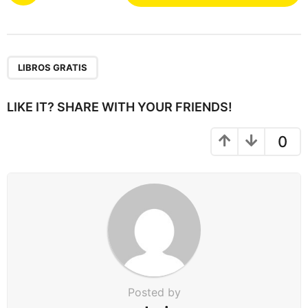
s
t
P
a
LIBROS GRATIS
g
i
LIKE IT? SHARE WITH YOUR FRIENDS!
n
a
0
t
i
o
n
Posted by