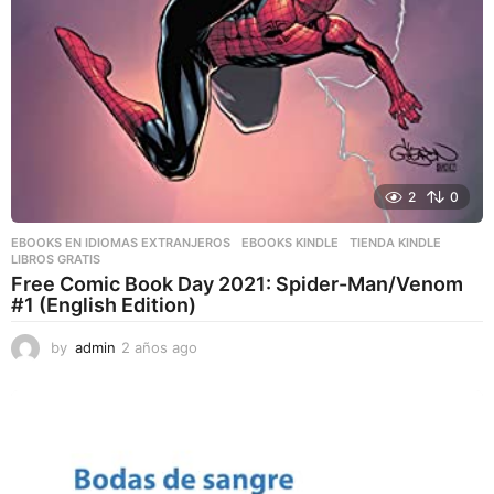
2
0
EBOOKS EN IDIOMAS EXTRANJEROS
,
EBOOKS KINDLE
,
TIENDA KINDLE
LIBROS GRATIS
Free Comic Book Day 2021: Spider-Man/Venom
#1 (English Edition)
by
admin
2 años ago
2
a
ñ
o
s
a
g