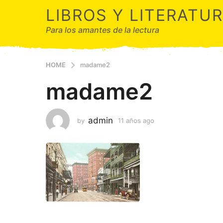
LIBROS Y LITERATU
Para los amantes de la lectura
HOME
madame2
madame2
admin
by
11 años ago
1
1
a
ñ
o
s
a
g
o