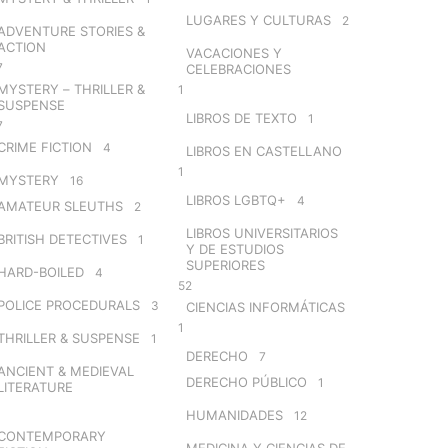
LUGARES Y CULTURAS
2
ADVENTURE STORIES &
ACTION
VACACIONES Y
7
CELEBRACIONES
MYSTERY – THRILLER &
1
SUSPENSE
LIBROS DE TEXTO
1
7
CRIME FICTION
4
LIBROS EN CASTELLANO
1
MYSTERY
16
LIBROS LGBTQ+
4
AMATEUR SLEUTHS
2
LIBROS UNIVERSITARIOS
BRITISH DETECTIVES
1
Y DE ESTUDIOS
SUPERIORES
HARD-BOILED
4
52
POLICE PROCEDURALS
3
CIENCIAS INFORMÁTICAS
1
THRILLER & SUSPENSE
1
DERECHO
7
ANCIENT & MEDIEVAL
DERECHO PÚBLICO
1
LITERATURE
HUMANIDADES
12
CONTEMPORARY
MEDICINA Y CIENCIAS DE