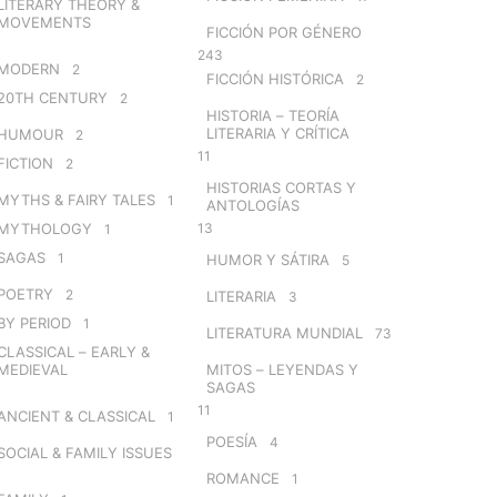
LITERARY THEORY &
MOVEMENTS
FICCIÓN POR GÉNERO
243
MODERN
2
FICCIÓN HISTÓRICA
2
20TH CENTURY
2
HISTORIA – TEORÍA
LITERARIA Y CRÍTICA
HUMOUR
2
11
FICTION
2
HISTORIAS CORTAS Y
MYTHS & FAIRY TALES
1
ANTOLOGÍAS
MYTHOLOGY
13
1
SAGAS
1
HUMOR Y SÁTIRA
5
POETRY
2
LITERARIA
3
BY PERIOD
1
LITERATURA MUNDIAL
73
CLASSICAL – EARLY &
MEDIEVAL
MITOS – LEYENDAS Y
SAGAS
11
ANCIENT & CLASSICAL
1
POESÍA
4
SOCIAL & FAMILY ISSUES
ROMANCE
1