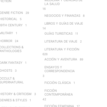
FICTION
LA SALUD
16
GENRE FICTION
29
NEGOCIOS Y FINANZAS
8
HISTORICAL
5
LIBROS Y GUÍAS DE VIAJE
19TH CENTURY
1
14
MILITARY
1
GUÍAS TURISTICAS
11
HORROR
24
LITERATURA DE VIAJE
2
COLLECTIONS &
LITERATURA Y FICCIÓN
ANTHOLOGIES
626
ACCIÓN Y AVENTURA
89
DARK FANTASY
1
ENSAYOS Y
GHOSTS
3
CORRESPONDENCIA
3
OCCULT &
SUPERNATURAL
FICCIÓN CLÁSICA
1
FICCIÓN
HISTORY & CRITICISM
3
CONTEMPORÁNEA
42
GENRES & STYLES
1
FICCIÓN FEMENINA
17