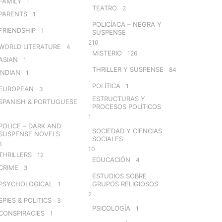
FAMILY
1
TEATRO
2
PARENTS
1
POLICÍACA – NEGRA Y
FRIENDSHIP
1
SUSPENSE
210
WORLD LITERATURE
4
MISTERIO
126
ASIAN
1
THRILLER Y SUSPENSE
84
INDIAN
1
POLÍTICA
1
EUROPEAN
3
ESTRUCTURAS Y
SPANISH & PORTUGUESE
PROCESOS POLÍTICOS
1
POLICE – DARK AND
SOCIEDAD Y CIENCIAS
SUSPENSE NOVELS
SOCIALES
6
10
THRILLERS
12
EDUCACIÓN
4
CRIME
3
ESTUDIOS SOBRE
PSYCHOLOGICAL
GRUPOS RELIGIOSOS
1
2
SPIES & POLITICS
3
PSICOLOGÍA
1
CONSPIRACIES
1