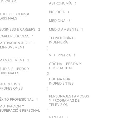
HORNEAR
ASTRONOMÍA
1
BIOLOGÍA
1
AUDIBLE BOOKS &
ORIGINALS
MEDICINA
5
BUSINESS & CAREERS
MEDIO AMBIENTE
2
1
CAREER SUCCESS
1
TECNOLOGÍA E
INGENIERÍA
MOTIVATION & SELF-
IMPROVEMENT
1
VETERINARIA
1
MANAGEMENT
1
COCINA – BEBIDA Y
HOSPITALIDAD
AUDIBLE LIBROS Y
ORIGINALES
3
COCINA POR
INGREDIENTES
NEGOCIOS Y
PROFESIONES
1
PERSONAJES FAMOSOS
ÉXITO PROFESIONAL
1
Y PROGRAMAS DE
TELEVISIÓN
MOTIVACIÓN Y
1
SUPERACIÓN PERSONAL
VEGANA
1