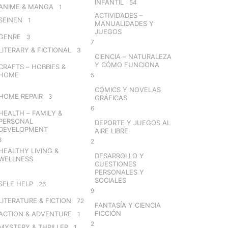
INFANTIL
54
ANIME & MANGA
1
ACTIVIDADES –
SEINEN
1
MANUALIDADES Y
JUEGOS
GENRE
3
7
LITERARY & FICTIONAL
3
CIENCIA – NATURALEZA
Y CÓMO FUNCIONA
CRAFTS – HOBBIES &
HOME
5
CÓMICS Y NOVELAS
HOME REPAIR
3
GRÁFICAS
6
HEALTH – FAMILY &
PERSONAL
DEPORTE Y JUEGOS AL
DEVELOPMENT
AIRE LIBRE
8
2
HEALTHY LIVING &
DESARROLLO Y
WELLNESS
CUESTIONES
PERSONALES Y
SOCIALES
SELF HELP
26
9
LITERATURE & FICTION
72
FANTASÍA Y CIENCIA
FICCIÓN
ACTION & ADVENTURE
1
2
MYSTERY & THRILLER
1