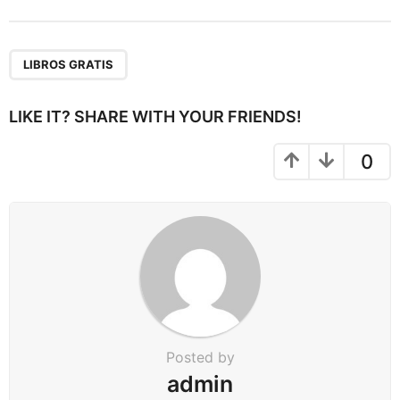
s
t
P
a
LIBROS GRATIS
g
i
LIKE IT? SHARE WITH YOUR FRIENDS!
n
a
0
t
i
o
n
Posted by
admin