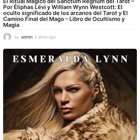
El Ritual Mágico del Sanctum Regnum del Tarot –
Por Éliphas Lévi y William Wynn Westcott: El
oculto significado de los arcanos del Tarot y El
Camino Final del Mago – Libro de Ocultismo y
Magia
by
admin
2 años ago
2
a
ñ
o
s
a
g
o