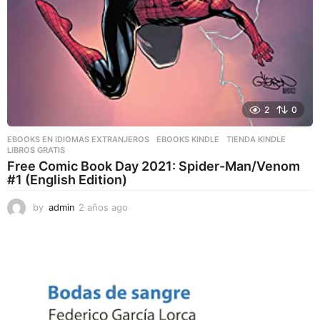
2
0
EBOOKS EN IDIOMAS EXTRANJEROS
,
EBOOKS KINDLE
,
TIENDA KINDLE
LIBROS GRATIS
Free Comic Book Day 2021: Spider-Man/Venom
#1 (English Edition)
by
admin
2 años ago
2
a
ñ
o
s
a
g
o