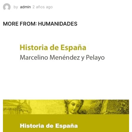
by
admin
2 años ago
2
a
ñ
MORE FROM:
HUMANIDADES
o
s
a
g
o