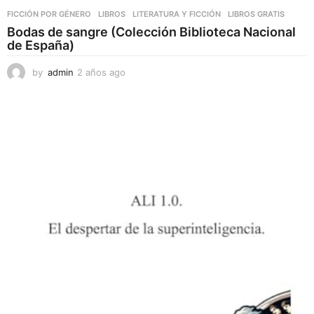
FICCIÓN POR GÉNERO
,
LIBROS
,
LITERATURA Y FICCIÓN
LIBROS GRATIS
Bodas de sangre (Colección Biblioteca Nacional
de España)
by
admin
2 años ago
2
a
ñ
o
s
a
g
o