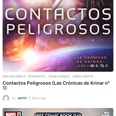
4
0
EBOOKS KINDLE
,
ROMÁNTICA
,
TIENDA KINDLE
LIBROS GRATIS
Contactos Peligrosos (Las Crónicas de Krinar nº
1)
by
admin
2 años ago
2
a
ñ
o