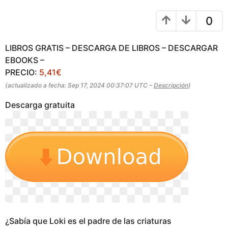
o
s
s
a
0
a
g
g
o
o
LIBROS GRATIS – DESCARGA DE LIBROS – DESCARGAR
EBOOKS –
PRECIO:
5,41€
(actualizado a fecha: Sep 17, 2024 00:37:07 UTC –
Descripción
)
Descarga gratuita
¿Sabía que Loki es el padre de las criaturas