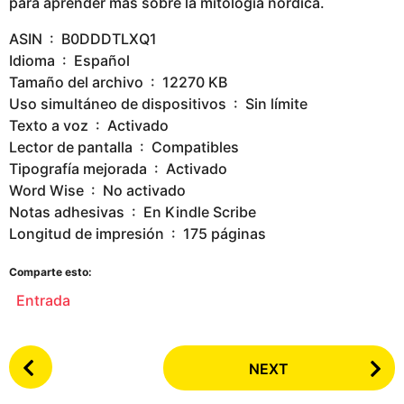
para aprender más sobre la mitología nórdica.
ASIN ‏ : ‎ B0DDDTLXQ1
Idioma ‏ : ‎ Español
Tamaño del archivo ‏ : ‎ 12270 KB
Uso simultáneo de dispositivos ‏ : ‎ Sin límite
Texto a voz ‏ : ‎ Activado
Lector de pantalla ‏ : ‎ Compatibles
Tipografía mejorada ‏ : ‎ Activado
Word Wise ‏ : ‎ No activado
Notas adhesivas ‏ : ‎ En Kindle Scribe
Longitud de impresión ‏ : ‎ 175 páginas
Comparte esto:
Entrada
P
NEXT
o