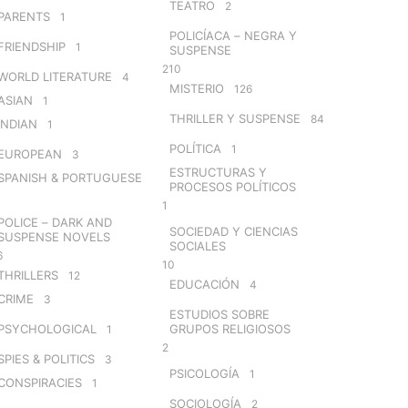
TEATRO
2
PARENTS
1
POLICÍACA – NEGRA Y
FRIENDSHIP
1
SUSPENSE
210
WORLD LITERATURE
4
MISTERIO
126
ASIAN
1
THRILLER Y SUSPENSE
84
INDIAN
1
POLÍTICA
1
EUROPEAN
3
ESTRUCTURAS Y
SPANISH & PORTUGUESE
PROCESOS POLÍTICOS
1
POLICE – DARK AND
SOCIEDAD Y CIENCIAS
SUSPENSE NOVELS
SOCIALES
6
10
THRILLERS
12
EDUCACIÓN
4
CRIME
3
ESTUDIOS SOBRE
PSYCHOLOGICAL
GRUPOS RELIGIOSOS
1
2
SPIES & POLITICS
3
PSICOLOGÍA
1
CONSPIRACIES
1
SOCIOLOGÍA
2