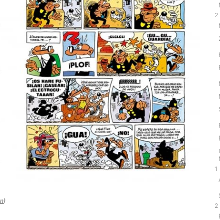
2
1
ón
)
2