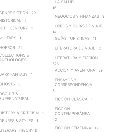
LA SALUD
16
GENRE FICTION
29
NEGOCIOS Y FINANZAS
8
HISTORICAL
5
LIBROS Y GUÍAS DE VIAJE
19TH CENTURY
1
14
MILITARY
1
GUÍAS TURISTICAS
11
HORROR
24
LITERATURA DE VIAJE
2
COLLECTIONS &
LITERATURA Y FICCIÓN
ANTHOLOGIES
626
ACCIÓN Y AVENTURA
89
DARK FANTASY
1
ENSAYOS Y
GHOSTS
3
CORRESPONDENCIA
3
OCCULT &
SUPERNATURAL
FICCIÓN CLÁSICA
1
FICCIÓN
HISTORY & CRITICISM
3
CONTEMPORÁNEA
42
GENRES & STYLES
1
FICCIÓN FEMENINA
17
LITERARY THEORY &