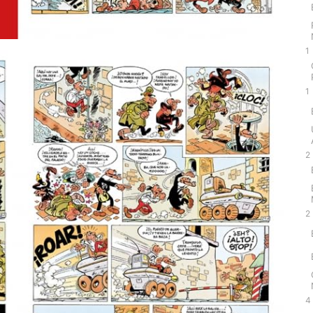
1
1
2
2
4