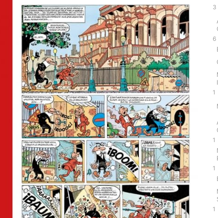
3
6
1
1
1
1