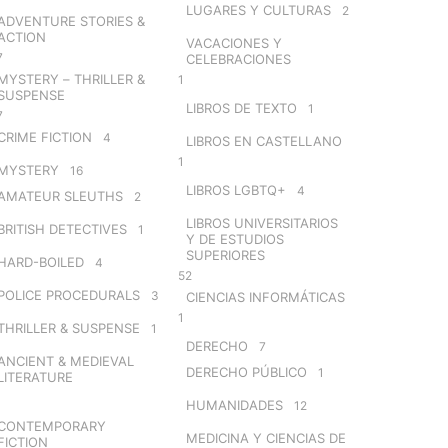
LUGARES Y CULTURAS
2
ADVENTURE STORIES &
ACTION
VACACIONES Y
7
CELEBRACIONES
MYSTERY – THRILLER &
1
SUSPENSE
LIBROS DE TEXTO
1
7
CRIME FICTION
4
LIBROS EN CASTELLANO
1
MYSTERY
16
LIBROS LGBTQ+
4
AMATEUR SLEUTHS
2
LIBROS UNIVERSITARIOS
BRITISH DETECTIVES
1
Y DE ESTUDIOS
SUPERIORES
HARD-BOILED
4
52
POLICE PROCEDURALS
3
CIENCIAS INFORMÁTICAS
1
THRILLER & SUSPENSE
1
DERECHO
7
ANCIENT & MEDIEVAL
DERECHO PÚBLICO
1
LITERATURE
HUMANIDADES
12
CONTEMPORARY
MEDICINA Y CIENCIAS DE
FICTION