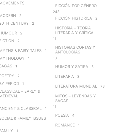
MOVEMENTS
FICCIÓN POR GÉNERO
243
MODERN
2
FICCIÓN HISTÓRICA
2
20TH CENTURY
2
HISTORIA – TEORÍA
LITERARIA Y CRÍTICA
HUMOUR
2
11
FICTION
2
HISTORIAS CORTAS Y
MYTHS & FAIRY TALES
1
ANTOLOGÍAS
MYTHOLOGY
13
1
SAGAS
1
HUMOR Y SÁTIRA
5
POETRY
2
LITERARIA
3
BY PERIOD
1
LITERATURA MUNDIAL
73
CLASSICAL – EARLY &
MEDIEVAL
MITOS – LEYENDAS Y
SAGAS
11
ANCIENT & CLASSICAL
1
POESÍA
4
SOCIAL & FAMILY ISSUES
ROMANCE
1
FAMILY
1