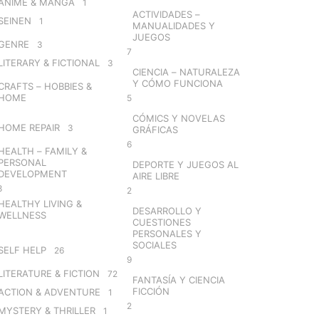
ANIME & MANGA
1
ACTIVIDADES –
SEINEN
1
MANUALIDADES Y
JUEGOS
GENRE
3
7
LITERARY & FICTIONAL
3
CIENCIA – NATURALEZA
Y CÓMO FUNCIONA
CRAFTS – HOBBIES &
HOME
5
CÓMICS Y NOVELAS
HOME REPAIR
3
GRÁFICAS
6
HEALTH – FAMILY &
PERSONAL
DEPORTE Y JUEGOS AL
DEVELOPMENT
AIRE LIBRE
8
2
HEALTHY LIVING &
DESARROLLO Y
WELLNESS
CUESTIONES
PERSONALES Y
SOCIALES
SELF HELP
26
9
LITERATURE & FICTION
72
FANTASÍA Y CIENCIA
FICCIÓN
ACTION & ADVENTURE
1
2
MYSTERY & THRILLER
1