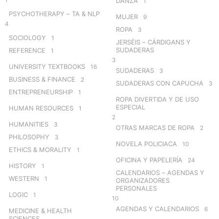
DANZA
1
PSYCHOTHERAPY – TA & NLP
MUJER
9
4
ROPA
3
SOCIOLOGY
1
JERSÉIS – CÁRDIGANS Y
SUDADERAS
REFERENCE
1
3
UNIVERSITY TEXTBOOKS
16
SUDADERAS
3
BUSINESS & FINANCE
2
SUDADERAS CON CAPUCHA
3
ENTREPRENEURSHIP
1
ROPA DIVERTIDA Y DE USO
ESPECIAL
HUMAN RESOURCES
1
2
HUMANITIES
3
OTRAS MARCAS DE ROPA
2
PHILOSOPHY
3
NOVELA POLICIACA
10
ETHICS & MORALITY
1
OFICINA Y PAPELERÍA
24
HISTORY
1
CALENDARIOS – AGENDAS Y
WESTERN
1
ORGANIZADORES
PERSONALES
LOGIC
1
10
AGENDAS Y CALENDARIOS
6
MEDICINE & HEALTH
SCIENCES