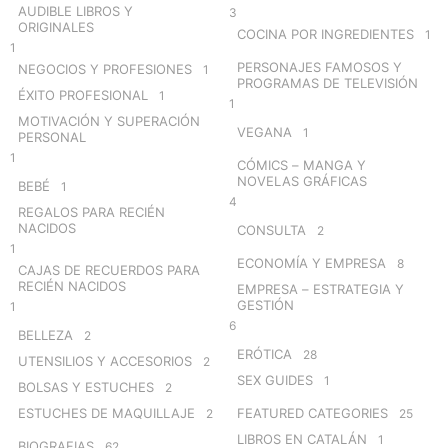
AUDIBLE LIBROS Y
3
ORIGINALES
COCINA POR INGREDIENTES
1
1
PERSONAJES FAMOSOS Y
NEGOCIOS Y PROFESIONES
1
PROGRAMAS DE TELEVISIÓN
ÉXITO PROFESIONAL
1
1
MOTIVACIÓN Y SUPERACIÓN
VEGANA
1
PERSONAL
1
CÓMICS – MANGA Y
NOVELAS GRÁFICAS
BEBÉ
1
4
REGALOS PARA RECIÉN
NACIDOS
CONSULTA
2
1
ECONOMÍA Y EMPRESA
8
CAJAS DE RECUERDOS PARA
RECIÉN NACIDOS
EMPRESA – ESTRATEGIA Y
GESTIÓN
1
6
BELLEZA
2
ERÓTICA
28
UTENSILIOS Y ACCESORIOS
2
SEX GUIDES
1
BOLSAS Y ESTUCHES
2
ESTUCHES DE MAQUILLAJE
FEATURED CATEGORIES
2
25
LIBROS EN CATALÁN
1
BIOGRAFIAS
62