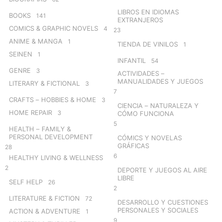
LIBROS EN IDIOMAS
BOOKS
141
EXTRANJEROS
COMICS & GRAPHIC NOVELS
4
23
ANIME & MANGA
1
TIENDA DE VINILOS
1
SEINEN
1
INFANTIL
54
GENRE
3
ACTIVIDADES –
MANUALIDADES Y JUEGOS
LITERARY & FICTIONAL
3
7
CRAFTS – HOBBIES & HOME
3
CIENCIA – NATURALEZA Y
HOME REPAIR
3
CÓMO FUNCIONA
5
HEALTH – FAMILY &
PERSONAL DEVELOPMENT
CÓMICS Y NOVELAS
GRÁFICAS
28
6
HEALTHY LIVING & WELLNESS
2
DEPORTE Y JUEGOS AL AIRE
LIBRE
SELF HELP
26
2
LITERATURE & FICTION
72
DESARROLLO Y CUESTIONES
PERSONALES Y SOCIALES
ACTION & ADVENTURE
1
9