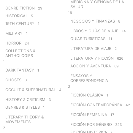
MEDICINA Y CIENCIAS DE LA
SALUD
GENRE FICTION
29
16
HISTORICAL
5
NEGOCIOS Y FINANZAS
8
19TH CENTURY
1
LIBROS Y GUÍAS DE VIAJE
14
MILITARY
1
GUÍAS TURISTICAS
11
HORROR
24
LITERATURA DE VIAJE
2
COLLECTIONS &
ANTHOLOGIES
LITERATURA Y FICCIÓN
626
1
ACCIÓN Y AVENTURA
89
DARK FANTASY
1
ENSAYOS Y
GHOSTS
3
CORRESPONDENCIA
3
OCCULT & SUPERNATURAL
4
FICCIÓN CLÁSICA
1
HISTORY & CRITICISM
3
FICCIÓN CONTEMPORÁNEA
42
GENRES & STYLES
1
FICCIÓN FEMENINA
17
LITERARY THEORY &
MOVEMENTS
FICCIÓN POR GÉNERO
243
2
FICCIÓN HISTÓRICA
2