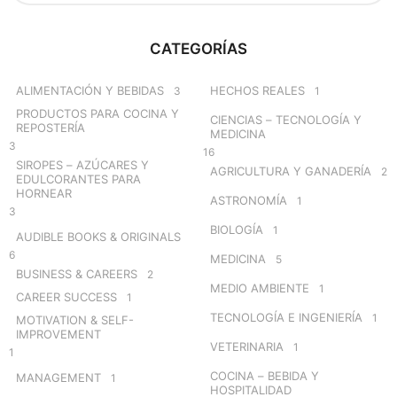
a
r
c
CATEGORÍAS
h
f
o
ALIMENTACIÓN Y BEBIDAS
HECHOS REALES
3
1
r
PRODUCTOS PARA COCINA Y
CIENCIAS – TECNOLOGÍA Y
:
REPOSTERÍA
MEDICINA
3
16
SIROPES – AZÚCARES Y
AGRICULTURA Y GANADERÍA
2
EDULCORANTES PARA
HORNEAR
ASTRONOMÍA
1
3
BIOLOGÍA
1
AUDIBLE BOOKS & ORIGINALS
6
MEDICINA
5
BUSINESS & CAREERS
2
MEDIO AMBIENTE
1
CAREER SUCCESS
1
TECNOLOGÍA E INGENIERÍA
1
MOTIVATION & SELF-
IMPROVEMENT
VETERINARIA
1
1
COCINA – BEBIDA Y
MANAGEMENT
1
HOSPITALIDAD