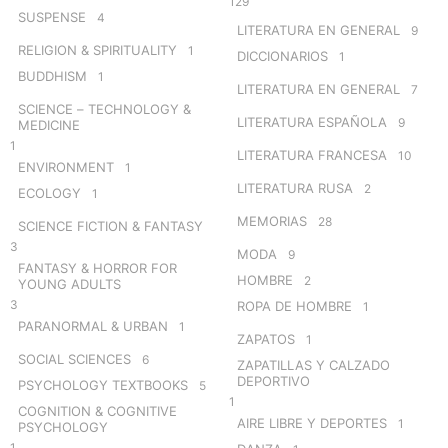
129
SUSPENSE
4
LITERATURA EN GENERAL
9
RELIGION & SPIRITUALITY
1
DICCIONARIOS
1
BUDDHISM
1
LITERATURA EN GENERAL
7
SCIENCE – TECHNOLOGY &
LITERATURA ESPAÑOLA
9
MEDICINE
1
LITERATURA FRANCESA
10
ENVIRONMENT
1
LITERATURA RUSA
2
ECOLOGY
1
MEMORIAS
28
SCIENCE FICTION & FANTASY
3
MODA
9
FANTASY & HORROR FOR
HOMBRE
2
YOUNG ADULTS
3
ROPA DE HOMBRE
1
PARANORMAL & URBAN
1
ZAPATOS
1
SOCIAL SCIENCES
6
ZAPATILLAS Y CALZADO
DEPORTIVO
PSYCHOLOGY TEXTBOOKS
5
1
COGNITION & COGNITIVE
AIRE LIBRE Y DEPORTES
1
PSYCHOLOGY
1