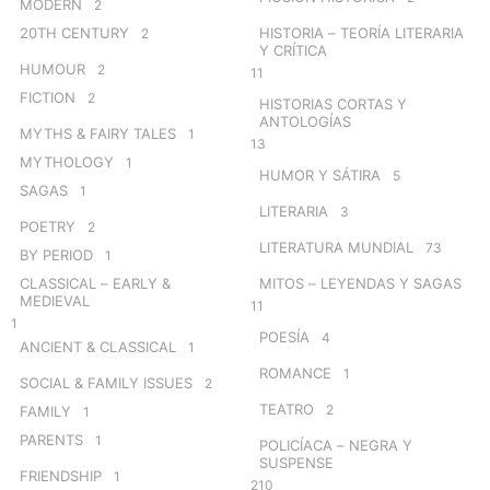
MODERN
2
20TH CENTURY
HISTORIA – TEORÍA LITERARIA
2
Y CRÍTICA
HUMOUR
2
11
FICTION
2
HISTORIAS CORTAS Y
ANTOLOGÍAS
MYTHS & FAIRY TALES
1
13
MYTHOLOGY
1
HUMOR Y SÁTIRA
5
SAGAS
1
LITERARIA
3
POETRY
2
LITERATURA MUNDIAL
73
BY PERIOD
1
CLASSICAL – EARLY &
MITOS – LEYENDAS Y SAGAS
MEDIEVAL
11
1
POESÍA
4
ANCIENT & CLASSICAL
1
ROMANCE
1
SOCIAL & FAMILY ISSUES
2
TEATRO
2
FAMILY
1
PARENTS
1
POLICÍACA – NEGRA Y
SUSPENSE
FRIENDSHIP
1
210