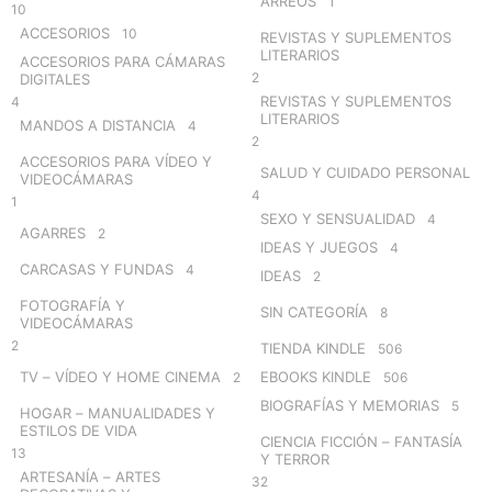
ARREOS
1
10
ACCESORIOS
10
REVISTAS Y SUPLEMENTOS
LITERARIOS
ACCESORIOS PARA CÁMARAS
2
DIGITALES
REVISTAS Y SUPLEMENTOS
4
LITERARIOS
MANDOS A DISTANCIA
4
2
ACCESORIOS PARA VÍDEO Y
SALUD Y CUIDADO PERSONAL
VIDEOCÁMARAS
4
1
SEXO Y SENSUALIDAD
4
AGARRES
2
IDEAS Y JUEGOS
4
CARCASAS Y FUNDAS
4
IDEAS
2
FOTOGRAFÍA Y
SIN CATEGORÍA
8
VIDEOCÁMARAS
2
TIENDA KINDLE
506
TV – VÍDEO Y HOME CINEMA
EBOOKS KINDLE
2
506
BIOGRAFÍAS Y MEMORIAS
5
HOGAR – MANUALIDADES Y
ESTILOS DE VIDA
CIENCIA FICCIÓN – FANTASÍA
13
Y TERROR
ARTESANÍA – ARTES
32