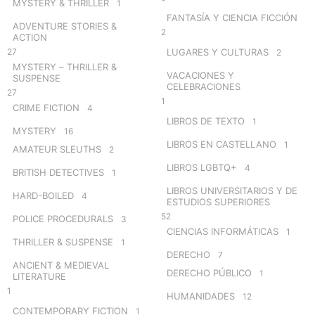
MYSTERY & THRILLER
1
FANTASÍA Y CIENCIA FICCIÓN
ADVENTURE STORIES &
2
ACTION
27
LUGARES Y CULTURAS
2
MYSTERY – THRILLER &
VACACIONES Y
SUSPENSE
CELEBRACIONES
27
1
CRIME FICTION
4
LIBROS DE TEXTO
1
MYSTERY
16
LIBROS EN CASTELLANO
1
AMATEUR SLEUTHS
2
LIBROS LGBTQ+
4
BRITISH DETECTIVES
1
LIBROS UNIVERSITARIOS Y DE
HARD-BOILED
4
ESTUDIOS SUPERIORES
52
POLICE PROCEDURALS
3
CIENCIAS INFORMÁTICAS
1
THRILLER & SUSPENSE
1
DERECHO
7
ANCIENT & MEDIEVAL
DERECHO PÚBLICO
1
LITERATURE
1
HUMANIDADES
12
CONTEMPORARY FICTION
1