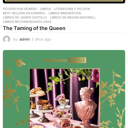
FICCIÓN POR GÉNERO
,
LIBROS
,
LITERATURA Y FICCIÓN
BEST SELLERS EN ESPAÑOL
,
LIBROS BRIDGERTON
,
LIBROS DE JAVIER CASTILLO
,
LIBROS DE MEGAN MAXWELL
,
LIBROS RECOMENDADOS 2024
The Taming of the Queen
by
admin
2 años ago
2
a
ñ
o
s
a
g
o