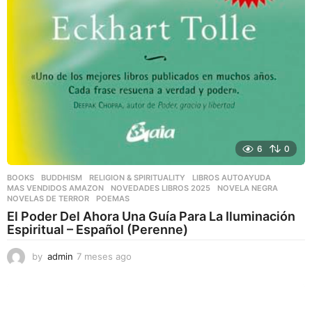
6
0
BOOKS
,
BUDDHISM
,
RELIGION & SPIRITUALITY
LIBROS AUTOAYUDA
,
MAS VENDIDOS AMAZON
,
NOVEDADES LIBROS 2025
,
NOVELA NEGRA
,
NOVELAS DE TERROR
,
POEMAS
El Poder Del Ahora Una Guía Para La Iluminación
Espiritual – Español (Perenne)
by
admin
7 meses ago
7
m
e
s
e