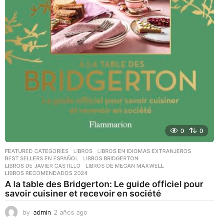
0
0
FEATURED CATEGORIES
,
LIBROS
,
LIBROS EN IDIOMAS EXTRANJEROS
BEST SELLERS EN ESPAÑOL
,
LIBROS BRIDGERTON
,
LIBROS DE JAVIER CASTILLO
,
LIBROS DE MEGAN MAXWELL
,
LIBROS RECOMENDADOS 2024
A la table des Bridgerton: Le guide officiel pour
savoir cuisiner et recevoir en société
by
admin
2 años ago
2