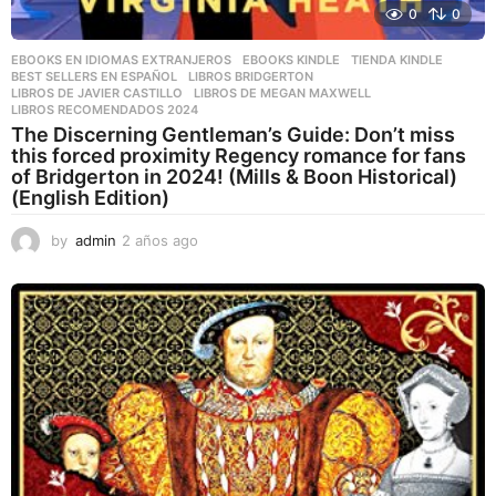
0
0
EBOOKS EN IDIOMAS EXTRANJEROS
,
EBOOKS KINDLE
,
TIENDA KINDLE
BEST SELLERS EN ESPAÑOL
,
LIBROS BRIDGERTON
,
LIBROS DE JAVIER CASTILLO
,
LIBROS DE MEGAN MAXWELL
,
LIBROS RECOMENDADOS 2024
The Discerning Gentleman’s Guide: Don’t miss
this forced proximity Regency romance for fans
of Bridgerton in 2024! (Mills & Boon Historical)
(English Edition)
by
admin
2 años ago
2
a
ñ
o
s
a
g
o