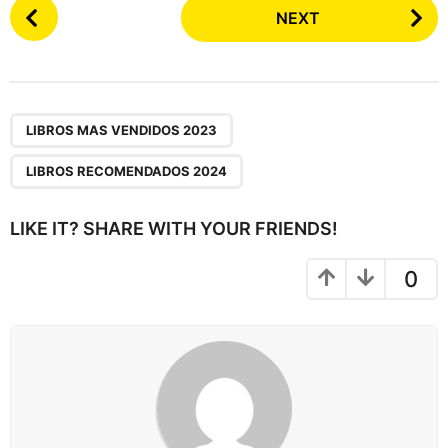
P
NEXT
o
s
t
P
,
a
LIBROS MAS VENDIDOS 2023
g
LIBROS RECOMENDADOS 2024
i
n
LIKE IT? SHARE WITH YOUR FRIENDS!
a
t
0
i
o
n