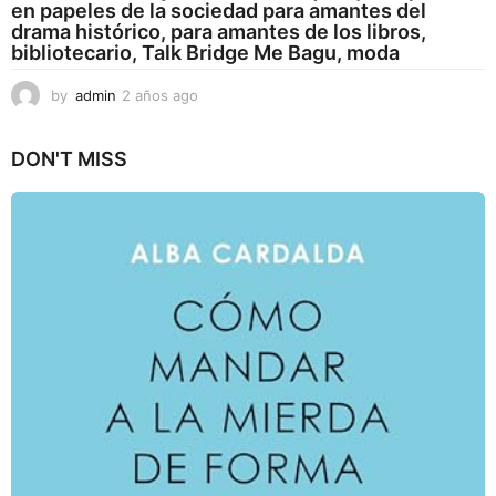
en papeles de la sociedad para amantes del
drama histórico, para amantes de los libros,
bibliotecario, Talk Bridge Me Bagu, moda
by
admin
2 años ago
2
a
ñ
DON'T MISS
o
s
a
g
o