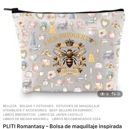
a
ñ
o
s
a
g
o
0
0
BELLEZA
,
BOLSAS Y ESTUCHES
,
ESTUCHES DE MAQUILLAJE
,
UTENSILIOS Y ACCESORIOS
BEST SELLERS EN ESPAÑOL
,
LIBROS BRIDGERTON
,
LIBROS DE JAVIER CASTILLO
,
LIBROS DE MEGAN MAXWELL
,
LIBROS RECOMENDADOS 2024
PLITI Romantasy – Bolsa de maquillaje inspirada