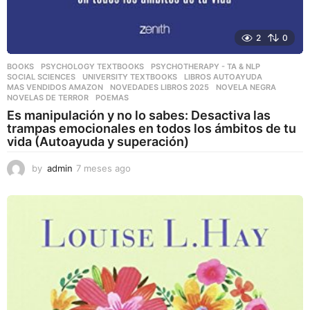
2
0
BOOKS
,
PSYCHOLOGY TEXTBOOKS
,
PSYCHOTHERAPY - TA & NLP
,
SOCIAL SCIENCES
,
UNIVERSITY TEXTBOOKS
LIBROS AUTOAYUDA
,
MAS VENDIDOS AMAZON
,
NOVEDADES LIBROS 2025
,
NOVELA NEGRA
,
NOVELAS DE TERROR
,
POEMAS
Es manipulación y no lo sabes: Desactiva las
trampas emocionales en todos los ámbitos de tu
vida (Autoayuda y superación)
by
admin
7 meses ago
7
m
e
s
e
s
a
g
o