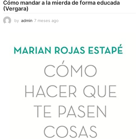
Cómo mandar a la mierda de forma educada
(Vergara)
by
admin
7 meses ago
7
m
e
s
e
s
a
g
o