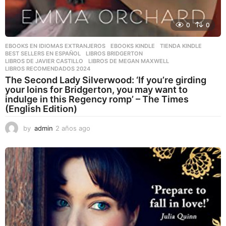
0
0
EBOOKS EN IDIOMAS EXTRANJEROS
,
EBOOKS KINDLE
,
TIENDA KINDLE
BEST SELLERS EN ESPAÑOL
,
LIBROS BRIDGERTON
,
LIBROS DE JAVIER CASTILLO
,
LIBROS DE MEGAN MAXWELL
,
LIBROS RECOMENDADOS 2024
The Second Lady Silverwood: ‘If you’re girding
your loins for Bridgerton, you may want to
indulge in this Regency romp’ – The Times
(English Edition)
by
admin
2 años ago
2
a
ñ
o
s
a
g
o