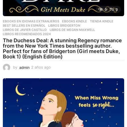
0
0
EBOOKS EN IDIOMAS EXTRANJEROS
,
EBOOKS KINDLE
,
TIENDA KINDLE
BEST SELLERS EN ESPAÑOL
,
LIBROS BRIDGERTON
,
LIBROS DE JAVIER CASTILLO
,
LIBROS DE MEGAN MAXWELL
,
LIBROS RECOMENDADOS 2024
The Duchess Deal: A stunning Regency romance
from the New York Times bestselling author.
Perfect for fans of Bridgerton (Girl meets Duke,
Book 1) (English Edition)
by
admin
2 años ago
2
a
ñ
o
s
a
g
o