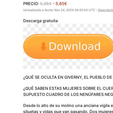
s
o
PRECIO:
5,95€
- 5,65€
a
(actualizado a fecha: Nov 24, 2024 06:42:43 UTC –
Descripci
g
o
Descarga gratuita
¿QUÉ SE OCULTA EN GIVERNY, EL PUEBLO D
¿QUÉ SABEN ESTAS MUJERES SOBRE EL CUER
SUPUESTO CUADRO DE LOS NENÚFARES NE
Desde lo alto de su molino una anciana vigila el
siluetas y vidas que van pasando. Dos mujeres 