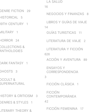
LA SALUD
16
GENRE FICTION
29
NEGOCIOS Y FINANZAS
8
HISTORICAL
5
LIBROS Y GUÍAS DE VIAJE
19TH CENTURY
1
14
MILITARY
1
GUÍAS TURISTICAS
11
HORROR
24
LITERATURA DE VIAJE
2
COLLECTIONS &
LITERATURA Y FICCIÓN
ANTHOLOGIES
626
ACCIÓN Y AVENTURA
89
DARK FANTASY
1
ENSAYOS Y
GHOSTS
3
CORRESPONDENCIA
3
OCCULT &
SUPERNATURAL
FICCIÓN CLÁSICA
1
FICCIÓN
HISTORY & CRITICISM
3
CONTEMPORÁNEA
42
GENRES & STYLES
1
FICCIÓN FEMENINA
17
LITERARY THEORY &