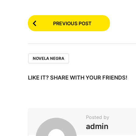
P
PREVIOUS POST
o
s
t
P
NOVELA NEGRA
a
g
LIKE IT? SHARE WITH YOUR FRIENDS!
i
n
a
t
Posted by
i
admin