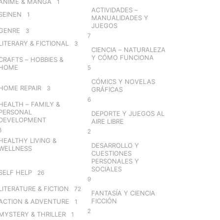
ANIME & MANGA
1
ACTIVIDADES –
SEINEN
1
MANUALIDADES Y
JUEGOS
GENRE
3
7
LITERARY & FICTIONAL
3
CIENCIA – NATURALEZA
Y CÓMO FUNCIONA
CRAFTS – HOBBIES &
HOME
5
CÓMICS Y NOVELAS
HOME REPAIR
3
GRÁFICAS
6
HEALTH – FAMILY &
PERSONAL
DEPORTE Y JUEGOS AL
DEVELOPMENT
AIRE LIBRE
8
2
HEALTHY LIVING &
DESARROLLO Y
WELLNESS
CUESTIONES
PERSONALES Y
SOCIALES
SELF HELP
26
9
LITERATURE & FICTION
72
FANTASÍA Y CIENCIA
FICCIÓN
ACTION & ADVENTURE
1
2
MYSTERY & THRILLER
1