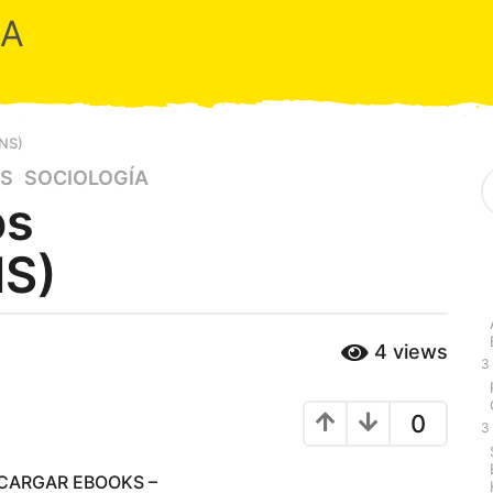
RA
NS)
S
ES
,
SOCIOLOGÍA
e
os
a
r
S)
c
h
f
o
r
4
views
:
3
0
3
SCARGAR EBOOKS –