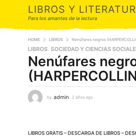
LIBROS Y LITERATU
Para los amantes de la lectura
HOME
LIBROS
Nenúfares negros (HARPERCOLLI
LIBROS
,
SOCIEDAD Y CIENCIAS SOCIAL
2
Nenúfares negr
a
ñ
(HARPERCOLLIN
o
s
a
g
admin
by
2 años ago
2
o
a
2
ñ
a
o
s
ñ
a
o
g
LIBROS GRATIS – DESCARGA DE LIBROS – DE