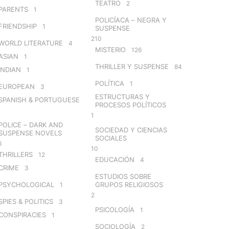
TEATRO
2
PARENTS
1
POLICÍACA – NEGRA Y
FRIENDSHIP
1
SUSPENSE
210
WORLD LITERATURE
4
MISTERIO
126
ASIAN
1
THRILLER Y SUSPENSE
84
INDIAN
1
POLÍTICA
1
EUROPEAN
3
ESTRUCTURAS Y
SPANISH & PORTUGUESE
PROCESOS POLÍTICOS
1
POLICE – DARK AND
SOCIEDAD Y CIENCIAS
SUSPENSE NOVELS
SOCIALES
6
10
THRILLERS
12
EDUCACIÓN
4
CRIME
3
ESTUDIOS SOBRE
PSYCHOLOGICAL
GRUPOS RELIGIOSOS
1
2
SPIES & POLITICS
3
PSICOLOGÍA
1
CONSPIRACIES
1
SOCIOLOGÍA
2