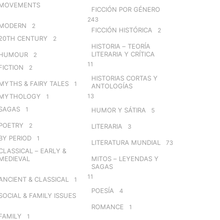
MOVEMENTS
FICCIÓN POR GÉNERO
243
MODERN
2
FICCIÓN HISTÓRICA
2
20TH CENTURY
2
HISTORIA – TEORÍA
LITERARIA Y CRÍTICA
HUMOUR
2
11
FICTION
2
HISTORIAS CORTAS Y
MYTHS & FAIRY TALES
1
ANTOLOGÍAS
MYTHOLOGY
13
1
SAGAS
1
HUMOR Y SÁTIRA
5
POETRY
2
LITERARIA
3
BY PERIOD
1
LITERATURA MUNDIAL
73
CLASSICAL – EARLY &
MEDIEVAL
MITOS – LEYENDAS Y
SAGAS
11
ANCIENT & CLASSICAL
1
POESÍA
4
SOCIAL & FAMILY ISSUES
ROMANCE
1
FAMILY
1