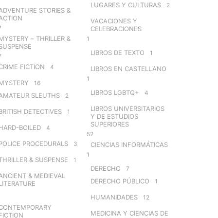
LUGARES Y CULTURAS
2
ADVENTURE STORIES &
ACTION
VACACIONES Y
7
CELEBRACIONES
MYSTERY – THRILLER &
1
SUSPENSE
LIBROS DE TEXTO
1
7
CRIME FICTION
4
LIBROS EN CASTELLANO
1
MYSTERY
16
LIBROS LGBTQ+
4
AMATEUR SLEUTHS
2
LIBROS UNIVERSITARIOS
BRITISH DETECTIVES
1
Y DE ESTUDIOS
SUPERIORES
HARD-BOILED
4
52
POLICE PROCEDURALS
3
CIENCIAS INFORMÁTICAS
1
THRILLER & SUSPENSE
1
DERECHO
7
ANCIENT & MEDIEVAL
DERECHO PÚBLICO
1
LITERATURE
HUMANIDADES
12
CONTEMPORARY
MEDICINA Y CIENCIAS DE
FICTION