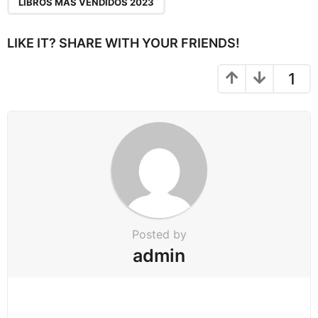
a
LIBROS MAS VENDIDOS 2023
g
i
LIKE IT? SHARE WITH YOUR FRIENDS!
n
a
1
t
i
o
n
Posted by
admin