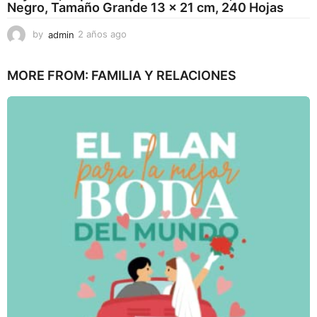
Negro, Tamaño Grande 13 x 21 cm, 240 Hojas
by
admin
2 años ago
2
a
ñ
MORE FROM:
FAMILIA Y RELACIONES
o
s
a
g
o