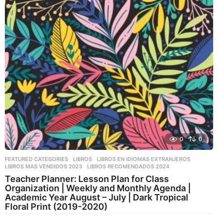
0
0
FEATURED CATEGORIES
,
LIBROS
,
LIBROS EN IDIOMAS EXTRANJEROS
LIBROS MAS VENDIDOS 2023
,
LIBROS RECOMENDADOS 2024
Teacher Planner: Lesson Plan for Class
Organization | Weekly and Monthly Agenda |
Academic Year August – July | Dark Tropical
Floral Print (2019-2020)