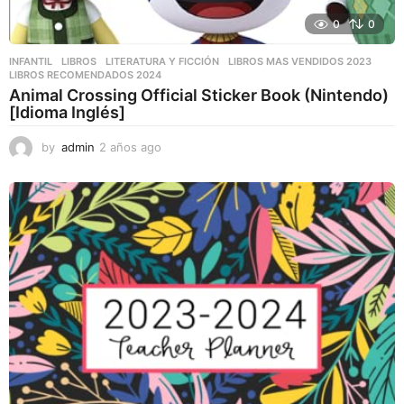
0
0
INFANTIL
,
LIBROS
,
LITERATURA Y FICCIÓN
LIBROS MAS VENDIDOS 2023
,
LIBROS RECOMENDADOS 2024
Animal Crossing Official Sticker Book (Nintendo)
[Idioma Inglés]
by
admin
2 años ago
2
a
ñ
o
s
a
g
o