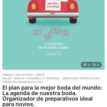
3
0
FAMILIA Y RELACIONES
,
LIBROS
,
SALUD - FAMILIA Y DESARROLLO PERSONAL
LIBROS MAS VENDIDOS 2023
,
LIBROS RECOMENDADOS 2024
El plan para la mejor boda del mundo:
La agenda de nuestra boda.
Organizador de preparativos ideal
para novios.