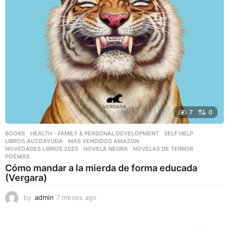
7
0
BOOKS
,
HEALTH - FAMILY & PERSONAL DEVELOPMENT
,
SELF HELP
LIBROS AUTOAYUDA
,
MAS VENDIDOS AMAZON
,
NOVEDADES LIBROS 2025
,
NOVELA NEGRA
,
NOVELAS DE TERROR
,
POEMAS
Cómo mandar a la mierda de forma educada
(Vergara)
by
admin
7 meses ago
7
m
e
s