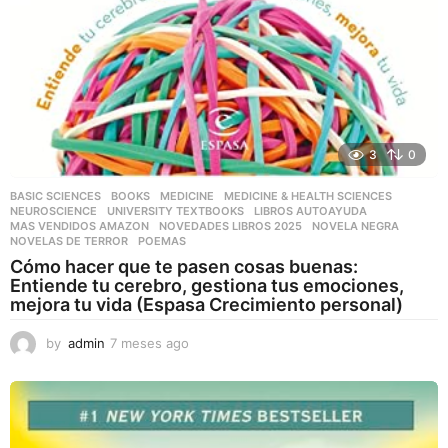
3
0
BASIC SCIENCES
,
BOOKS
,
MEDICINE
,
MEDICINE & HEALTH SCIENCES
,
NEUROSCIENCE
,
UNIVERSITY TEXTBOOKS
LIBROS AUTOAYUDA
,
MAS VENDIDOS AMAZON
,
NOVEDADES LIBROS 2025
,
NOVELA NEGRA
,
NOVELAS DE TERROR
,
POEMAS
Cómo hacer que te pasen cosas buenas:
Entiende tu cerebro, gestiona tus emociones,
mejora tu vida (Espasa Crecimiento personal)
by
admin
7 meses ago
7
m
e
s
e
s