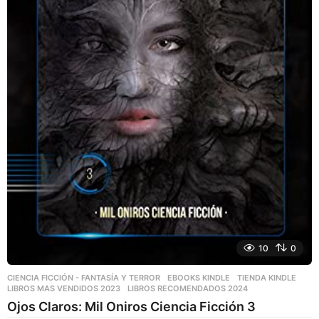
10
0
CIENCIA FICCIÓN - FANTASÍA Y TERROR
,
EBOOKS KINDLE
,
TIENDA KINDLE
LIBROS MAS VENDIDOS 2023
,
LIBROS RECOMENDADOS 2024
Ojos Claros: Mil Oniros Ciencia Ficción 3