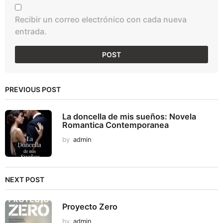
Recibir un correo electrónico con cada nueva
entrada.
PREVIOUS POST
La doncella de mis sueños: Novela
Romantica Contemporanea
by
admin
NEXT POST
Proyecto Zero
by
admin