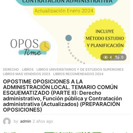
4
0
DERECHO
,
LIBROS
,
LIBROS UNIVERSITARIOS Y DE ESTUDIOS SUPERIORES
LIBROS MAS VENDIDOS 2023
,
LIBROS RECOMENDADOS 2024
OPOSTIME OPOSICIONES A LA
ADMINISTRACIÓN LOCAL. TEMARIO COMÚN
ESQUEMATIZADO (PARTE II): Derecho
administrativo, Función pública y Contratación
administrativa (Actualizados) (PREPARACIÓN
OPOSICIONES)
by
admin
2 años ago
2
a
ñ