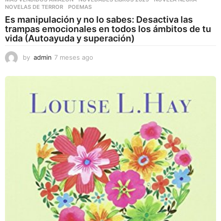
NOVELAS DE TERROR
,
POEMAS
Es manipulación y no lo sabes: Desactiva las
trampas emocionales en todos los ámbitos de tu
vida (Autoayuda y superación)
by
admin
7 meses ago
7
m
e
s
e
s
a
g
o