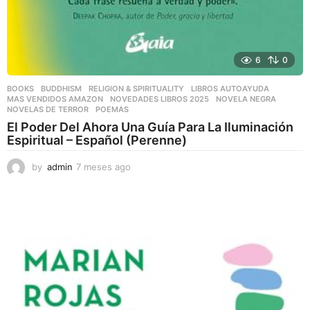
6
0
BOOKS
,
BUDDHISM
,
RELIGION & SPIRITUALITY
LIBROS AUTOAYUDA
,
MAS VENDIDOS AMAZON
,
NOVEDADES LIBROS 2025
,
NOVELA NEGRA
,
NOVELAS DE TERROR
,
POEMAS
El Poder Del Ahora Una Guía Para La Iluminación
Espiritual – Español (Perenne)
by
admin
7 meses ago
7
m
e
s
e
s
a
g
o