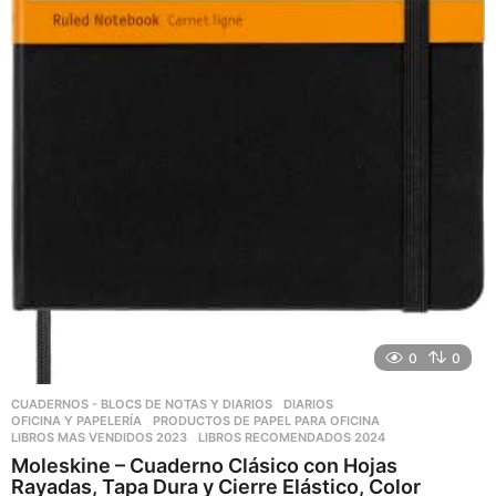
0
0
CUADERNOS - BLOCS DE NOTAS Y DIARIOS
,
DIARIOS
,
OFICINA Y PAPELERÍA
,
PRODUCTOS DE PAPEL PARA OFICINA
LIBROS MAS VENDIDOS 2023
,
LIBROS RECOMENDADOS 2024
Moleskine – Cuaderno Clásico con Hojas
Rayadas, Tapa Dura y Cierre Elástico, Color