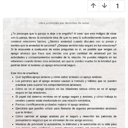
s
1
a
a
g
g
o
o