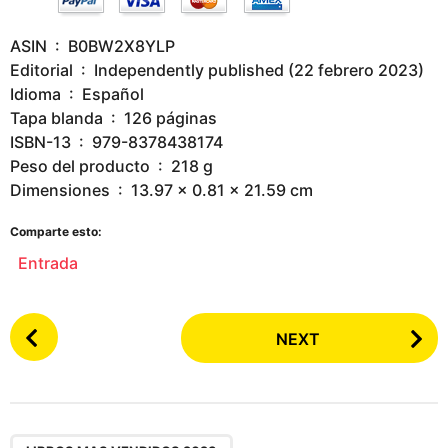
ASIN ‏ : ‎ B0BW2X8YLP
Editorial ‏ : ‎ Independently published (22 febrero 2023)
Idioma ‏ : ‎ Español
Tapa blanda ‏ : ‎ 126 páginas
ISBN-13 ‏ : ‎ 979-8378438174
Peso del producto ‏ : ‎ 218 g
Dimensiones ‏ : ‎ 13.97 x 0.81 x 21.59 cm
Comparte esto:
Entrada
P
NEXT
o
s
t
P