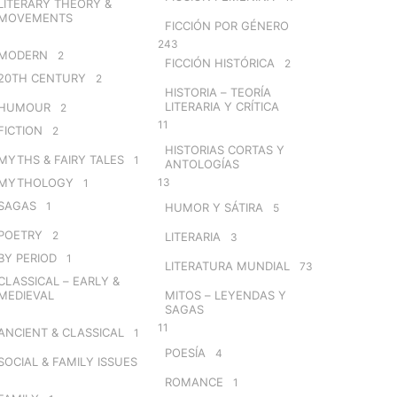
LITERARY THEORY &
MOVEMENTS
FICCIÓN POR GÉNERO
243
MODERN
2
FICCIÓN HISTÓRICA
2
20TH CENTURY
2
HISTORIA – TEORÍA
LITERARIA Y CRÍTICA
HUMOUR
2
11
FICTION
2
HISTORIAS CORTAS Y
MYTHS & FAIRY TALES
1
ANTOLOGÍAS
MYTHOLOGY
13
1
SAGAS
1
HUMOR Y SÁTIRA
5
POETRY
2
LITERARIA
3
BY PERIOD
1
LITERATURA MUNDIAL
73
CLASSICAL – EARLY &
MEDIEVAL
MITOS – LEYENDAS Y
SAGAS
11
ANCIENT & CLASSICAL
1
POESÍA
4
SOCIAL & FAMILY ISSUES
ROMANCE
1