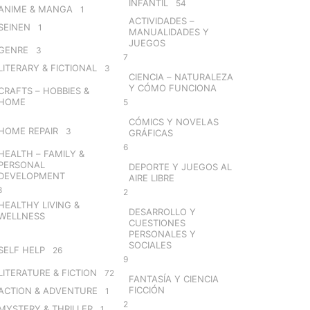
INFANTIL
54
ANIME & MANGA
1
ACTIVIDADES –
SEINEN
1
MANUALIDADES Y
JUEGOS
GENRE
3
7
LITERARY & FICTIONAL
3
CIENCIA – NATURALEZA
Y CÓMO FUNCIONA
CRAFTS – HOBBIES &
HOME
5
CÓMICS Y NOVELAS
HOME REPAIR
3
GRÁFICAS
6
HEALTH – FAMILY &
PERSONAL
DEPORTE Y JUEGOS AL
DEVELOPMENT
AIRE LIBRE
8
2
HEALTHY LIVING &
DESARROLLO Y
WELLNESS
CUESTIONES
PERSONALES Y
SOCIALES
SELF HELP
26
9
LITERATURE & FICTION
72
FANTASÍA Y CIENCIA
FICCIÓN
ACTION & ADVENTURE
1
2
MYSTERY & THRILLER
1