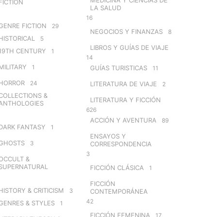
FICTION
LA SALUD
16
GENRE FICTION
29
NEGOCIOS Y FINANZAS
8
HISTORICAL
5
LIBROS Y GUÍAS DE VIAJE
19TH CENTURY
1
14
MILITARY
1
GUÍAS TURISTICAS
11
HORROR
24
LITERATURA DE VIAJE
2
COLLECTIONS &
LITERATURA Y FICCIÓN
ANTHOLOGIES
626
ACCIÓN Y AVENTURA
89
DARK FANTASY
1
ENSAYOS Y
GHOSTS
3
CORRESPONDENCIA
3
OCCULT &
SUPERNATURAL
FICCIÓN CLÁSICA
1
FICCIÓN
HISTORY & CRITICISM
3
CONTEMPORÁNEA
42
GENRES & STYLES
1
FICCIÓN FEMENINA
17