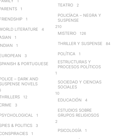
FAMILY
1
TEATRO
2
PARENTS
1
POLICÍACA – NEGRA Y
FRIENDSHIP
1
SUSPENSE
210
WORLD LITERATURE
4
MISTERIO
126
ASIAN
1
THRILLER Y SUSPENSE
84
INDIAN
1
POLÍTICA
1
EUROPEAN
3
ESTRUCTURAS Y
SPANISH & PORTUGUESE
PROCESOS POLÍTICOS
1
POLICE – DARK AND
SOCIEDAD Y CIENCIAS
SUSPENSE NOVELS
SOCIALES
6
10
THRILLERS
12
EDUCACIÓN
4
CRIME
3
ESTUDIOS SOBRE
PSYCHOLOGICAL
GRUPOS RELIGIOSOS
1
2
SPIES & POLITICS
3
PSICOLOGÍA
1
CONSPIRACIES
1