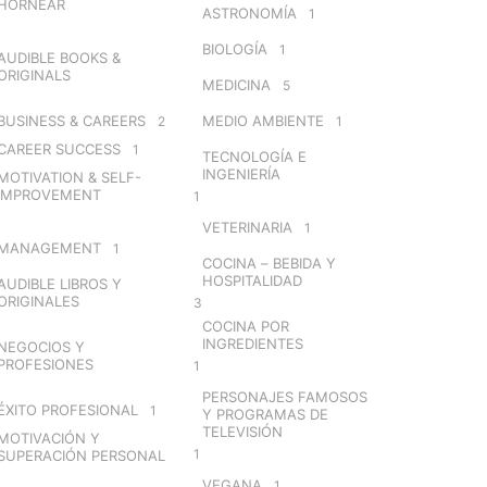
HORNEAR
ASTRONOMÍA
1
BIOLOGÍA
1
AUDIBLE BOOKS &
ORIGINALS
MEDICINA
5
BUSINESS & CAREERS
MEDIO AMBIENTE
2
1
CAREER SUCCESS
1
TECNOLOGÍA E
INGENIERÍA
MOTIVATION & SELF-
IMPROVEMENT
1
VETERINARIA
1
MANAGEMENT
1
COCINA – BEBIDA Y
HOSPITALIDAD
AUDIBLE LIBROS Y
ORIGINALES
3
COCINA POR
INGREDIENTES
NEGOCIOS Y
PROFESIONES
1
PERSONAJES FAMOSOS
ÉXITO PROFESIONAL
1
Y PROGRAMAS DE
TELEVISIÓN
MOTIVACIÓN Y
1
SUPERACIÓN PERSONAL
VEGANA
1