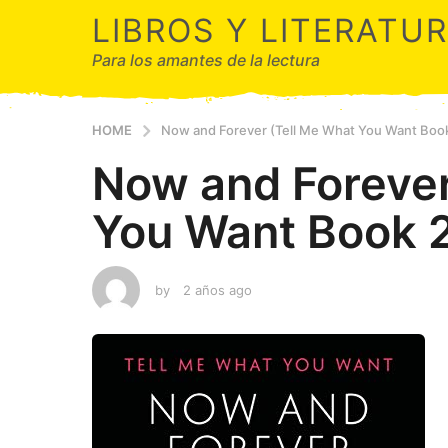
LIBROS Y LITERATU
Para los amantes de la lectura
HOME
Now and Forever (Tell Me What You Want Book
Now and Forever
You Want Book 
by
2 años ago
2
a
ñ
o
s
a
g
o