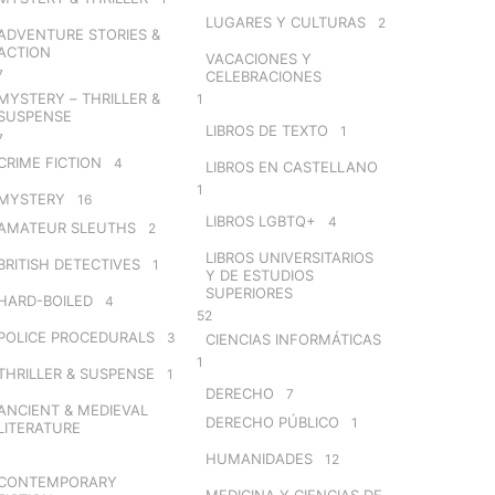
LUGARES Y CULTURAS
2
ADVENTURE STORIES &
ACTION
VACACIONES Y
7
CELEBRACIONES
MYSTERY – THRILLER &
1
SUSPENSE
LIBROS DE TEXTO
1
7
CRIME FICTION
4
LIBROS EN CASTELLANO
1
MYSTERY
16
LIBROS LGBTQ+
4
AMATEUR SLEUTHS
2
LIBROS UNIVERSITARIOS
BRITISH DETECTIVES
1
Y DE ESTUDIOS
SUPERIORES
HARD-BOILED
4
52
POLICE PROCEDURALS
3
CIENCIAS INFORMÁTICAS
1
THRILLER & SUSPENSE
1
DERECHO
7
ANCIENT & MEDIEVAL
DERECHO PÚBLICO
1
LITERATURE
HUMANIDADES
12
CONTEMPORARY
MEDICINA Y CIENCIAS DE