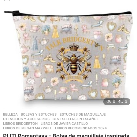
a
ñ
o
s
a
g
o
0
0
BELLEZA
,
BOLSAS Y ESTUCHES
,
ESTUCHES DE MAQUILLAJE
,
UTENSILIOS Y ACCESORIOS
BEST SELLERS EN ESPAÑOL
,
LIBROS BRIDGERTON
,
LIBROS DE JAVIER CASTILLO
,
LIBROS DE MEGAN MAXWELL
,
LIBROS RECOMENDADOS 2024
PLITI Romantasy – Bolsa de maquillaje inspirada