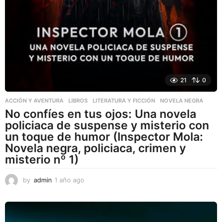
21
0
ACCIÓN Y AVENTURA
,
LIBROS
,
LITERATURA Y FICCIÓN
NOVELA NEGRA
No confíes en tus ojos: Una novela
policiaca de suspense y misterio con
un toque de humor (Inspector Mola:
Novela negra, policiaca, crimen y
misterio nº 1)
by
admin
1 año ago
1
a
ñ
o
a