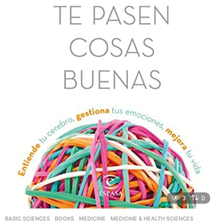
3
0
BASIC SCIENCES
,
BOOKS
,
MEDICINE
,
MEDICINE & HEALTH SCIENCES
,