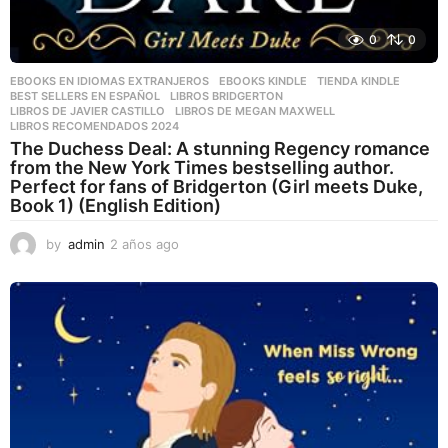
0
0
EBOOKS EN IDIOMAS EXTRANJEROS
,
EBOOKS KINDLE
,
TIENDA KINDLE
BEST SELLERS EN ESPAÑOL
,
LIBROS BRIDGERTON
,
LIBROS DE JAVIER CASTILLO
,
LIBROS DE MEGAN MAXWELL
,
LIBROS RECOMENDADOS 2024
The Duchess Deal: A stunning Regency romance
from the New York Times bestselling author.
Perfect for fans of Bridgerton (Girl meets Duke,
Book 1) (English Edition)
by
admin
2 años ago
2
a
ñ
o
s
a
g
o