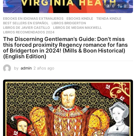
0
0
EBOOKS EN IDIOMAS EXTRANJEROS
,
EBOOKS KINDLE
,
TIENDA KINDLE
BEST SELLERS EN ESPAÑOL
,
LIBROS BRIDGERTON
,
LIBROS DE JAVIER CASTILLO
,
LIBROS DE MEGAN MAXWELL
,
LIBROS RECOMENDADOS 2024
The Discerning Gentleman’s Guide: Don’t miss
this forced proximity Regency romance for fans
of Bridgerton in 2024! (Mills & Boon Historical)
(English Edition)
by
admin
2 años ago
2
a
ñ
o
s
a
g
o