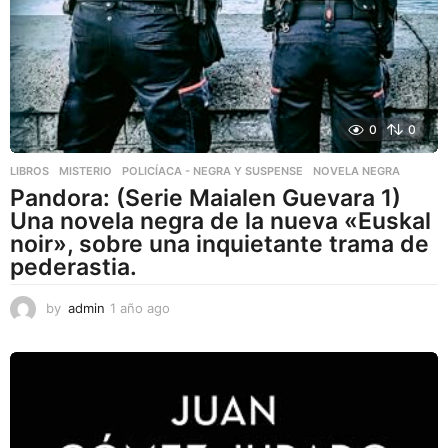
0
0
LIBROS
,
MISTERIO
,
POLICÍACA - NEGRA Y SUSPENSE
NOVELA NEGRA
Pandora: (Serie Maialen Guevara 1)
Una novela negra de la nueva «Euskal
noir», sobre una inquietante trama de
pederastia.
by
admin
1 año ago
1
a
ñ
o
a
g
o