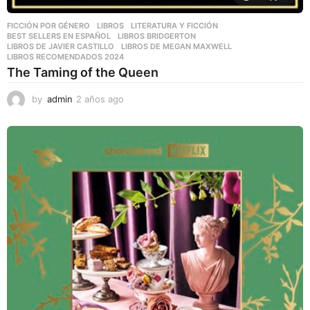
FICCIÓN POR GÉNERO
,
LIBROS
,
LITERATURA Y FICCIÓN
BEST SELLERS EN ESPAÑOL
,
LIBROS BRIDGERTON
,
LIBROS DE JAVIER CASTILLO
,
LIBROS DE MEGAN MAXWELL
,
LIBROS RECOMENDADOS 2024
The Taming of the Queen
by
admin
2 años ago
2
a
ñ
o
s
a
g
o