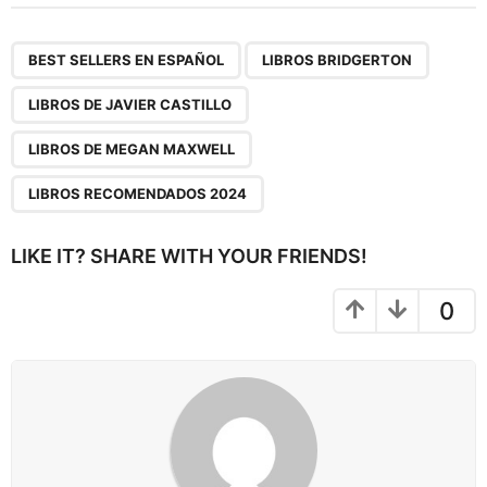
t
P
,
,
,
,
a
BEST SELLERS EN ESPAÑOL
LIBROS BRIDGERTON
g
LIBROS DE JAVIER CASTILLO
i
n
LIBROS DE MEGAN MAXWELL
a
LIBROS RECOMENDADOS 2024
t
i
LIKE IT? SHARE WITH YOUR FRIENDS!
o
n
0