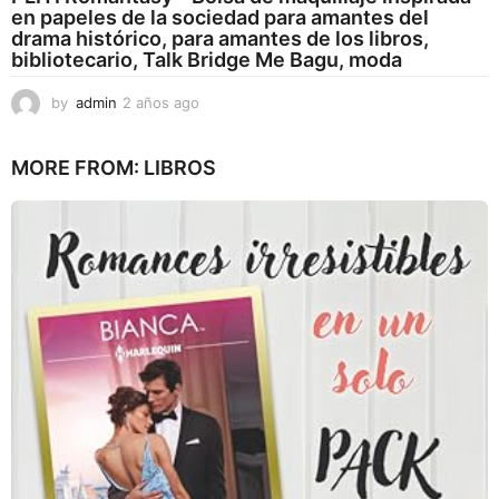
en papeles de la sociedad para amantes del
drama histórico, para amantes de los libros,
bibliotecario, Talk Bridge Me Bagu, moda
by
admin
2 años ago
2
a
ñ
MORE FROM:
LIBROS
o
s
a
g
o