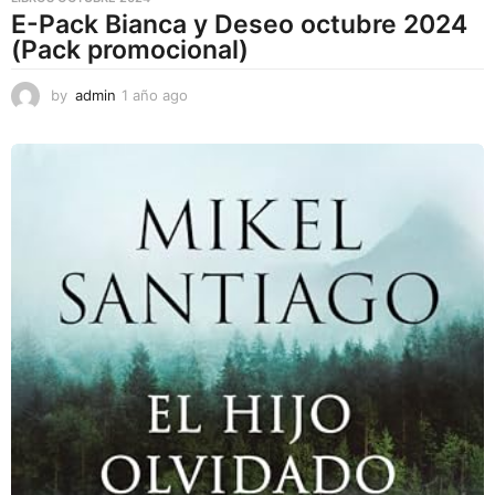
E-Pack Bianca y Deseo octubre 2024
(Pack promocional)
by
admin
1 año ago
1
a
ñ
o
a
g
o