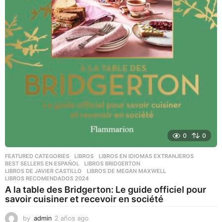
0
0
FEATURED CATEGORIES
,
LIBROS
,
LIBROS EN IDIOMAS EXTRANJEROS
BEST SELLERS EN ESPAÑOL
,
LIBROS BRIDGERTON
,
LIBROS DE JAVIER CASTILLO
,
LIBROS DE MEGAN MAXWELL
,
LIBROS RECOMENDADOS 2024
A la table des Bridgerton: Le guide officiel pour
savoir cuisiner et recevoir en société
by
admin
2 años ago
2