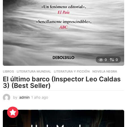
0
0
LIBROS
,
LITERATURA MUNDIAL
,
LITERATURA Y FICCIÓN
NOVELA NEGRA
El último barco (Inspector Leo Caldas
3) (Best Seller)
by
admin
1 año ago
1
a
ñ
o
a
g