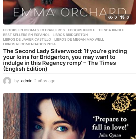
0
0
EBOOKS EN IDIOMAS EXTRANJEROS
,
EBOOKS KINDLE
,
TIENDA KINDLE
BEST SELLERS EN ESPAÑOL
,
LIBROS BRIDGERTON
,
LIBROS DE JAVIER CASTILLO
,
LIBROS DE MEGAN MAXWELL
,
LIBROS RECOMENDADOS 2024
The Second Lady Silverwood: ‘If you’re girding
your loins for Bridgerton, you may want to
indulge in this Regency romp’ – The Times
(English Edition)
by
admin
2 años ago
2
a
ñ
o
s
a
g
o