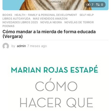
7
0
BOOKS
,
HEALTH - FAMILY & PERSONAL DEVELOPMENT
,
SELF HELP
LIBROS AUTOAYUDA
,
MAS VENDIDOS AMAZON
,
NOVEDADES LIBROS 2025
,
NOVELA NEGRA
,
NOVELAS DE TERROR
,
POEMAS
Cómo mandar a la mierda de forma educada
(Vergara)
by
admin
7 meses ago
7
m
e
s
e
s
a
g
o