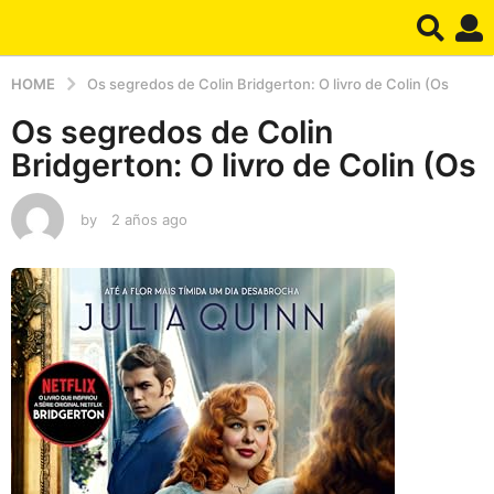
HOME
Os segredos de Colin Bridgerton: O livro de Colin (Os
Os segredos de Colin
Bridgerton: O livro de Colin (Os
by
2 años ago
2
a
ñ
o
s
a
g
o