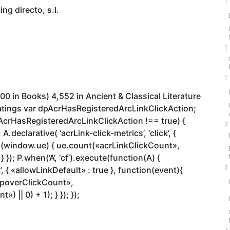
1
rketing directo, s.l.
1
1
00 in Books) 4,552 in Ancient & Classical Literature
ratings var dpAcrHasRegisteredArcLinkClickAction;
dpAcrHasRegisteredArcLinkClickAction !== true) {
2
eclarative( ‘acrLink-click-metrics’, ‘click’, {
 if (window.ue) { ue.count(«acrLinkClickCount»,
} }); P.when(‘A’, ‘cf’).execute(function(A) {
2
’, { «allowLinkDefault» : true }, function(event){
opoverClickCount»,
|| 0) + 1); } }); });