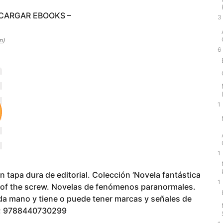
SCARGAR EBOOKS –
3
n
)
6
1
1
 tapa dura de editorial. Colección ‘Novela fantástica
1
n of the screw. Novelas de fenómenos paranormales.
da mano y tiene o puede tener marcas y señales de
29; 9788440730299