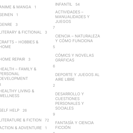
INFANTIL
54
ANIME & MANGA
1
ACTIVIDADES –
SEINEN
1
MANUALIDADES Y
JUEGOS
GENRE
3
7
LITERARY & FICTIONAL
3
CIENCIA – NATURALEZA
Y CÓMO FUNCIONA
CRAFTS – HOBBIES &
HOME
5
CÓMICS Y NOVELAS
HOME REPAIR
3
GRÁFICAS
6
HEALTH – FAMILY &
PERSONAL
DEPORTE Y JUEGOS AL
DEVELOPMENT
AIRE LIBRE
8
2
HEALTHY LIVING &
DESARROLLO Y
WELLNESS
CUESTIONES
PERSONALES Y
SOCIALES
SELF HELP
26
9
LITERATURE & FICTION
72
FANTASÍA Y CIENCIA
FICCIÓN
ACTION & ADVENTURE
1