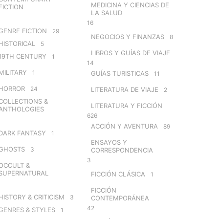
MEDICINA Y CIENCIAS DE
FICTION
LA SALUD
16
GENRE FICTION
29
NEGOCIOS Y FINANZAS
8
HISTORICAL
5
LIBROS Y GUÍAS DE VIAJE
19TH CENTURY
1
14
MILITARY
1
GUÍAS TURISTICAS
11
HORROR
24
LITERATURA DE VIAJE
2
COLLECTIONS &
LITERATURA Y FICCIÓN
ANTHOLOGIES
626
ACCIÓN Y AVENTURA
89
DARK FANTASY
1
ENSAYOS Y
GHOSTS
3
CORRESPONDENCIA
3
OCCULT &
SUPERNATURAL
FICCIÓN CLÁSICA
1
FICCIÓN
HISTORY & CRITICISM
3
CONTEMPORÁNEA
42
GENRES & STYLES
1