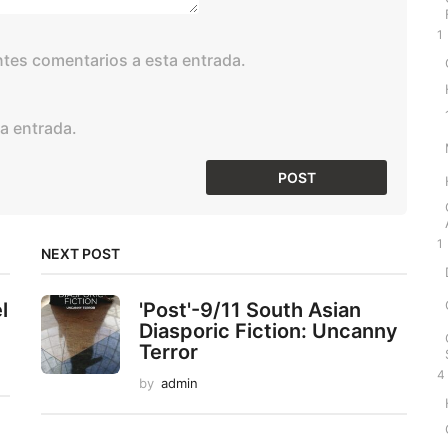
1
entes comentarios a esta entrada.
a entrada.
1
NEXT POST
l
'Post'-9/11 South Asian
Diasporic Fiction: Uncanny
Terror
4
by
admin