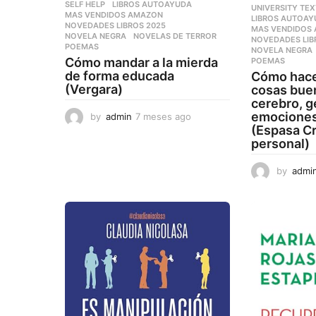
SELF HELP
LIBROS AUTOAYUDA
,
UNIVERSITY TE
MAS VENDIDOS AMAZON
,
LIBROS AUTOA
NOVEDADES LIBROS 2025
,
MAS VENDIDOS
NOVELA NEGRA
,
NOVELAS DE TERROR
,
NOVEDADES LIB
POEMAS
NOVELA NEGRA
Cómo mandar a la mierda
POEMAS
de forma educada
Cómo hace
(Vergara)
cosas buen
cerebro, g
emociones,
by
admin
7 meses ago
7
(Espasa C
m
personal)
e
s
e
by
admi
s
a
g
o