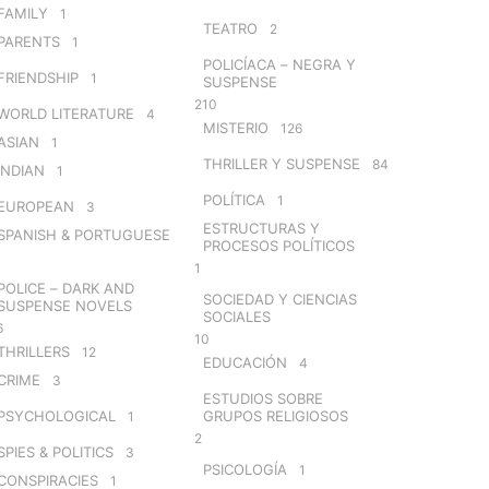
FAMILY
1
TEATRO
2
PARENTS
1
POLICÍACA – NEGRA Y
FRIENDSHIP
1
SUSPENSE
210
WORLD LITERATURE
4
MISTERIO
126
ASIAN
1
THRILLER Y SUSPENSE
84
INDIAN
1
POLÍTICA
1
EUROPEAN
3
ESTRUCTURAS Y
SPANISH & PORTUGUESE
PROCESOS POLÍTICOS
1
POLICE – DARK AND
SOCIEDAD Y CIENCIAS
SUSPENSE NOVELS
SOCIALES
6
10
THRILLERS
12
EDUCACIÓN
4
CRIME
3
ESTUDIOS SOBRE
PSYCHOLOGICAL
GRUPOS RELIGIOSOS
1
2
SPIES & POLITICS
3
PSICOLOGÍA
1
CONSPIRACIES
1