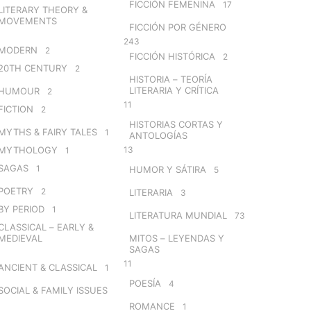
FICCIÓN FEMENINA
17
LITERARY THEORY &
MOVEMENTS
FICCIÓN POR GÉNERO
243
MODERN
2
FICCIÓN HISTÓRICA
2
20TH CENTURY
2
HISTORIA – TEORÍA
LITERARIA Y CRÍTICA
HUMOUR
2
11
FICTION
2
HISTORIAS CORTAS Y
MYTHS & FAIRY TALES
1
ANTOLOGÍAS
MYTHOLOGY
13
1
SAGAS
1
HUMOR Y SÁTIRA
5
POETRY
2
LITERARIA
3
BY PERIOD
1
LITERATURA MUNDIAL
73
CLASSICAL – EARLY &
MEDIEVAL
MITOS – LEYENDAS Y
SAGAS
11
ANCIENT & CLASSICAL
1
POESÍA
4
SOCIAL & FAMILY ISSUES
ROMANCE
1