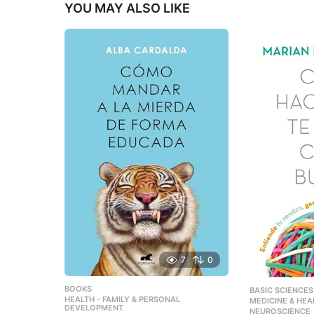
YOU MAY ALSO LIKE
7
0
BOOKS
,
BASIC SCIENCES
HEALTH - FAMILY & PERSONAL
,
MEDICINE & HEA
DEVELOPMENT
NEUROSCIENCE