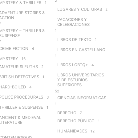
2
MYSTERY & THRILLER
1
LUGARES Y CULTURAS
2
ADVENTURE STORIES &
ACTION
VACACIONES Y
7
CELEBRACIONES
MYSTERY – THRILLER &
1
SUSPENSE
LIBROS DE TEXTO
1
7
CRIME FICTION
4
LIBROS EN CASTELLANO
1
MYSTERY
16
LIBROS LGBTQ+
4
AMATEUR SLEUTHS
2
LIBROS UNIVERSITARIOS
BRITISH DETECTIVES
1
Y DE ESTUDIOS
SUPERIORES
HARD-BOILED
4
52
POLICE PROCEDURALS
3
CIENCIAS INFORMÁTICAS
1
THRILLER & SUSPENSE
1
DERECHO
7
ANCIENT & MEDIEVAL
DERECHO PÚBLICO
1
LITERATURE
HUMANIDADES
12
CONTEMPORARY