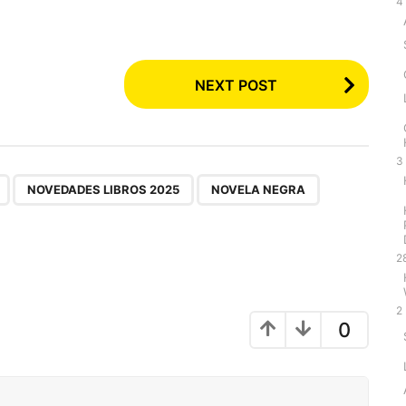
4
NEXT POST
3
,
,
,
,
NOVEDADES LIBROS 2025
NOVELA NEGRA
2
2
0