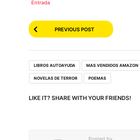
Entrada
P
PREVIOUS POST
o
s
t
P
,
LIBROS AUTOAYUDA
MAS VENDIDOS AMAZON
a
NOVELAS DE TERROR
POEMAS
g
i
LIKE IT? SHARE WITH YOUR FRIENDS!
n
a
t
i
Posted by