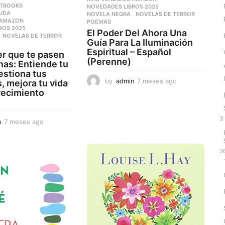
XTBOOKS
NOVEDADES LIBROS 2025
,
YUDA
,
NOVELA NEGRA
,
NOVELAS DE TERROR
,
 AMAZON
,
POEMAS
ROS 2025
,
El Poder Del Ahora Una
,
NOVELAS DE TERROR
,
Guía Para La Iluminación
Espiritual – Español
r que te pasen
(Perenne)
as: Entiende tu
estiona tus
by
admin
7 meses ago
7
 mejora tu vida
m
recimiento
e
s
3
e
n
7 meses ago
7
s
m
a
e
g
s
2
o
e
s
a
g
o