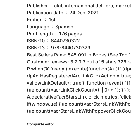
Publisher ‏ : ‎ club internacional del libro, ma
Publication date ‏ : ‎ 24 Dec. 2021
Edition ‏ : ‎ 1st
Language ‏ : ‎ Spanish
Print length ‏ : ‎ 176 pages
ISBN-10 ‏ : ‎ 8440730322
ISBN-13 ‏ : ‎ 978-8440730329
Best Sellers Rank: 545,091 in Books (See Top 1
Customer reviews: 3.7 3.7 out of 5 stars 726 
P.when(‘A’, ‘ready’).execute(function(A) { if (
dpAcrHasRegisteredArcLinkClickAction = true; A.d
«allowLinkDefault»: true }, function (event) {
(ue.count(«acrLinkClickCount») || 0) + 1); } } ); 
A.declarative(‘acrStarsLink-click-metrics’, ‘click
if(window.ue) { ue.count(«acrStarsLinkWithP
(ue.count(«acrStarsLinkWithPopoverClickCount») 
Comparte esto: