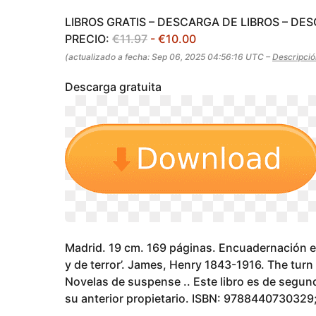
s
s
a
LIBROS GRATIS – DESCARGA DE LIBROS – DE
e
g
PRECIO:
€11.97
- €10.00
o
s
(actualizado a fecha: Sep 06, 2025 04:56:16 UTC –
Descripció
a
g
Descarga gratuita
o
Madrid. 19 cm. 169 páginas. Encuadernación en
y de terror’. James, Henry 1843-1916. The tur
Novelas de suspense .. Este libro es de segun
su anterior propietario. ISBN: 97884407303