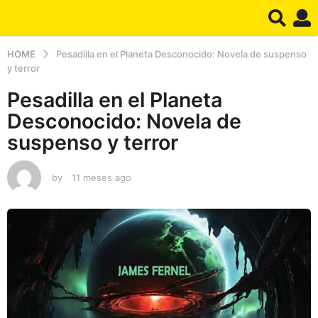
HOME
Pesadilla en el Planeta Desconocido: Novela de suspenso
y terror
Pesadilla en el Planeta
Desconocido: Novela de
suspenso y terror
by
11 meses ago
1
1
m
e
s
e
s
a
g
o