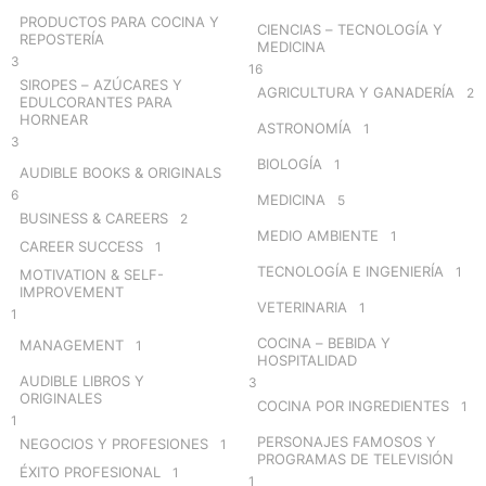
r
PRODUCTOS PARA COCINA Y
CIENCIAS – TECNOLOGÍA Y
:
REPOSTERÍA
MEDICINA
3
16
SIROPES – AZÚCARES Y
AGRICULTURA Y GANADERÍA
2
EDULCORANTES PARA
HORNEAR
ASTRONOMÍA
1
3
BIOLOGÍA
1
AUDIBLE BOOKS & ORIGINALS
6
MEDICINA
5
BUSINESS & CAREERS
2
MEDIO AMBIENTE
1
CAREER SUCCESS
1
TECNOLOGÍA E INGENIERÍA
1
MOTIVATION & SELF-
IMPROVEMENT
VETERINARIA
1
1
COCINA – BEBIDA Y
MANAGEMENT
1
HOSPITALIDAD
AUDIBLE LIBROS Y
3
ORIGINALES
COCINA POR INGREDIENTES
1
1
PERSONAJES FAMOSOS Y
NEGOCIOS Y PROFESIONES
1
PROGRAMAS DE TELEVISIÓN
ÉXITO PROFESIONAL
1
1