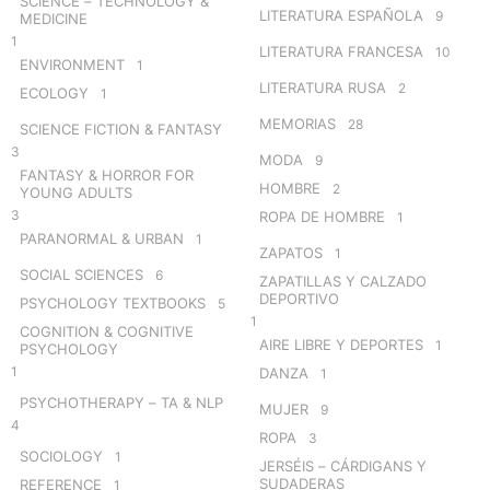
SCIENCE – TECHNOLOGY &
LITERATURA ESPAÑOLA
9
MEDICINE
1
LITERATURA FRANCESA
10
ENVIRONMENT
1
LITERATURA RUSA
2
ECOLOGY
1
MEMORIAS
28
SCIENCE FICTION & FANTASY
3
MODA
9
FANTASY & HORROR FOR
HOMBRE
2
YOUNG ADULTS
3
ROPA DE HOMBRE
1
PARANORMAL & URBAN
1
ZAPATOS
1
SOCIAL SCIENCES
6
ZAPATILLAS Y CALZADO
DEPORTIVO
PSYCHOLOGY TEXTBOOKS
5
1
COGNITION & COGNITIVE
AIRE LIBRE Y DEPORTES
1
PSYCHOLOGY
1
DANZA
1
PSYCHOTHERAPY – TA & NLP
MUJER
9
4
ROPA
3
SOCIOLOGY
1
JERSÉIS – CÁRDIGANS Y
SUDADERAS
REFERENCE
1