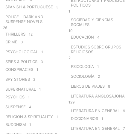
ESTRUCTURAS Y PROCESOS
POLÍTICOS
SPANISH & PORTUGUESE
3
1
POLICE – DARK AND
SOCIEDAD Y CIENCIAS
SUSPENSE NOVELS
SOCIALES
26
10
THRILLERS
12
EDUCACIÓN
4
CRIME
3
ESTUDIOS SOBRE GRUPOS
PSYCHOLOGICAL
RELIGIOSOS
1
2
SPIES & POLITICS
3
PSICOLOGÍA
1
CONSPIRACIES
1
SOCIOLOGÍA
2
SPY STORIES
2
LIBROS DE VIAJES
8
SUPERNATURAL
1
LITERATURA ANGLOSAJONA
PSYCHICS
1
129
SUSPENSE
4
LITERATURA EN GENERAL
9
RELIGION & SPIRITUALITY
1
DICCIONARIOS
1
BUDDHISM
1
LITERATURA EN GENERAL
7