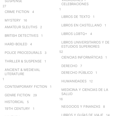
SUSPENSE
CELEBRACIONES
27
1
CRIME FICTION
4
LIBROS DE TEXTO
1
MYSTERY
16
LIBROS EN CASTELLANO
1
AMATEUR SLEUTHS
2
LIBROS LGBTQ+
4
BRITISH DETECTIVES
1
LIBROS UNIVERSITARIOS Y DE
HARD-BOILED
4
ESTUDIOS SUPERIORES
52
POLICE PROCEDURALS
3
CIENCIAS INFORMÁTICAS
1
THRILLER & SUSPENSE
1
DERECHO
7
ANCIENT & MEDIEVAL
DERECHO PÚBLICO
1
LITERATURE
1
HUMANIDADES
12
CONTEMPORARY FICTION
1
MEDICINA Y CIENCIAS DE LA
SALUD
GENRE FICTION
29
16
HISTORICAL
5
NEGOCIOS Y FINANZAS
8
19TH CENTURY
1
LIBROS Y GUÍAS DE VIAJE
14