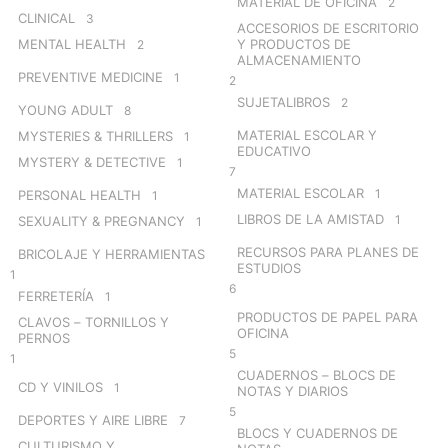
MATERIAL DE OFICINA
2
CLINICAL
3
ACCESORIOS DE ESCRITORIO
MENTAL HEALTH
Y PRODUCTOS DE
2
ALMACENAMIENTO
PREVENTIVE MEDICINE
1
2
SUJETALIBROS
2
YOUNG ADULT
8
MATERIAL ESCOLAR Y
MYSTERIES & THRILLERS
1
EDUCATIVO
MYSTERY & DETECTIVE
1
7
MATERIAL ESCOLAR
1
PERSONAL HEALTH
1
LIBROS DE LA AMISTAD
1
SEXUALITY & PREGNANCY
1
RECURSOS PARA PLANES DE
BRICOLAJE Y HERRAMIENTAS
ESTUDIOS
1
6
FERRETERÍA
1
PRODUCTOS DE PAPEL PARA
CLAVOS – TORNILLOS Y
OFICINA
PERNOS
5
1
CUADERNOS – BLOCS DE
CD Y VINILOS
1
NOTAS Y DIARIOS
5
DEPORTES Y AIRE LIBRE
7
BLOCS Y CUADERNOS DE
CULTURISMO Y