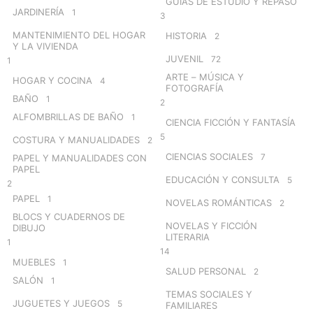
GUÍAS DE ESTUDIO Y REPASO
JARDINERÍA
1
3
MANTENIMIENTO DEL HOGAR
HISTORIA
2
Y LA VIVIENDA
JUVENIL
72
1
ARTE – MÚSICA Y
HOGAR Y COCINA
4
FOTOGRAFÍA
BAÑO
1
2
ALFOMBRILLAS DE BAÑO
1
CIENCIA FICCIÓN Y FANTASÍA
5
COSTURA Y MANUALIDADES
2
CIENCIAS SOCIALES
7
PAPEL Y MANUALIDADES CON
PAPEL
EDUCACIÓN Y CONSULTA
5
2
PAPEL
1
NOVELAS ROMÁNTICAS
2
BLOCS Y CUADERNOS DE
NOVELAS Y FICCIÓN
DIBUJO
LITERARIA
1
14
MUEBLES
1
SALUD PERSONAL
2
SALÓN
1
TEMAS SOCIALES Y
JUGUETES Y JUEGOS
5
FAMILIARES