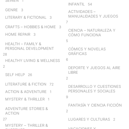
SEINEN
1
INFANTIL
54
GENRE
3
ACTIVIDADES –
MANUALIDADES Y JUEGOS
LITERARY & FICTIONAL
3
7
CRAFTS – HOBBIES & HOME
3
CIENCIA – NATURALEZA Y
HOME REPAIR
3
CÓMO FUNCIONA
5
HEALTH – FAMILY &
PERSONAL DEVELOPMENT
CÓMICS Y NOVELAS
GRÁFICAS
28
6
HEALTHY LIVING & WELLNESS
2
DEPORTE Y JUEGOS AL AIRE
LIBRE
SELF HELP
26
2
LITERATURE & FICTION
72
DESARROLLO Y CUESTIONES
PERSONALES Y SOCIALES
ACTION & ADVENTURE
1
9
MYSTERY & THRILLER
1
FANTASÍA Y CIENCIA FICCIÓN
ADVENTURE STORIES &
2
ACTION
27
LUGARES Y CULTURAS
2
MYSTERY – THRILLER &
VACACIONES Y