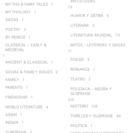
ANTOLOGÍAS
MYTHS & FAIRY TALES
1
13
MYTHOLOGY
1
HUMOR Y SÁTIRA
5
SAGAS
1
LITERARIA
3
POETRY
2
LITERATURA MUNDIAL
73
BY PERIOD
1
CLASSICAL – EARLY &
MITOS – LEYENDAS Y SAGAS
MEDIEVAL
11
1
POESÍA
4
ANCIENT & CLASSICAL
1
ROMANCE
1
SOCIAL & FAMILY ISSUES
2
TEATRO
2
FAMILY
1
PARENTS
1
POLICÍACA – NEGRA Y
SUSPENSE
FRIENDSHIP
1
210
MISTERIO
126
WORLD LITERATURE
4
ASIAN
1
THRILLER Y SUSPENSE
84
INDIAN
1
POLÍTICA
1
EUROPEAN
3