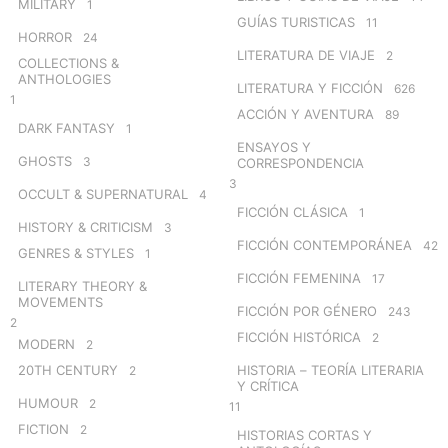
MILITARY
1
GUÍAS TURISTICAS
11
HORROR
24
LITERATURA DE VIAJE
2
COLLECTIONS &
ANTHOLOGIES
LITERATURA Y FICCIÓN
626
1
ACCIÓN Y AVENTURA
89
DARK FANTASY
1
ENSAYOS Y
GHOSTS
3
CORRESPONDENCIA
3
OCCULT & SUPERNATURAL
4
FICCIÓN CLÁSICA
1
HISTORY & CRITICISM
3
FICCIÓN CONTEMPORÁNEA
42
GENRES & STYLES
1
FICCIÓN FEMENINA
17
LITERARY THEORY &
MOVEMENTS
FICCIÓN POR GÉNERO
243
2
FICCIÓN HISTÓRICA
2
MODERN
2
20TH CENTURY
HISTORIA – TEORÍA LITERARIA
2
Y CRÍTICA
HUMOUR
2
11
FICTION
2
HISTORIAS CORTAS Y