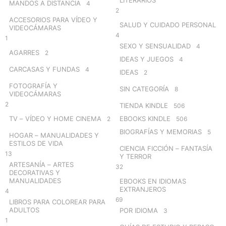
LITERARIOS
MANDOS A DISTANCIA
4
2
ACCESORIOS PARA VÍDEO Y
SALUD Y CUIDADO PERSONAL
VIDEOCÁMARAS
4
1
SEXO Y SENSUALIDAD
4
AGARRES
2
IDEAS Y JUEGOS
4
CARCASAS Y FUNDAS
4
IDEAS
2
FOTOGRAFÍA Y
SIN CATEGORÍA
8
VIDEOCÁMARAS
2
TIENDA KINDLE
506
TV – VÍDEO Y HOME CINEMA
EBOOKS KINDLE
2
506
BIOGRAFÍAS Y MEMORIAS
5
HOGAR – MANUALIDADES Y
ESTILOS DE VIDA
CIENCIA FICCIÓN – FANTASÍA
13
Y TERROR
ARTESANÍA – ARTES
32
DECORATIVAS Y
MANUALIDADES
EBOOKS EN IDIOMAS
EXTRANJEROS
4
69
LIBROS PARA COLOREAR PARA
ADULTOS
POR IDIOMA
3
1