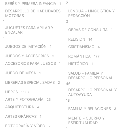
2
BEBÉS Y PRIMERA INFANCIA
1
DESARROLLO DE HABILIDADES
LENGUA – LINGÜÍSTICA Y
MOTORAS
REDACCIÓN
1
3
JUGUETES PARA APILAR Y
OBRAS DE CONSULTA
1
ENCAJAR
1
RELIGIÓN
14
JUEGOS DE IMITACIÓN
1
CRISTIANISMO
4
JUEGOS Y ACCESORIOS
3
ROMÁNTICA
177
ACCESORIOS PARA JUEGOS
1
HISTÓRICO
1
JUEGO DE MESA
2
SALUD – FAMILIA Y
DESARROLLO PERSONAL
LIBRERIAS ESPECIALIZADAS
2
46
DESARROLLO PERSONAL Y
LIBROS
1.113
AUTOAYUDA
ARTE Y FOTOGRAFÍA
25
18
ARQUITECTURA
4
FAMILIA Y RELACIONES
3
ARTES GRÁFICAS
1
MENTE – CUERPO Y
ESPIRITUALIDAD
FOTOGRAFÍA Y VÍDEO
2
1