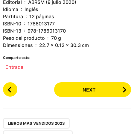
Editorial ‏ : ‎ ABRSM (9 julio 2020)
Idioma ‏ : ‎ Inglés
Partitura ‏ : ‎ 12 páginas
ISBN-10 ‏ : ‎ 1786013177
ISBN-13 ‏ : ‎ 978-1786013170
Peso del producto ‏ : ‎ 70 g
Dimensiones ‏ : ‎ 22.7 x 0.12 x 30.3 cm
Comparte esto:
Entrada
P
NEXT
o
s
t
P
,
a
LIBROS MAS VENDIDOS 2023
g