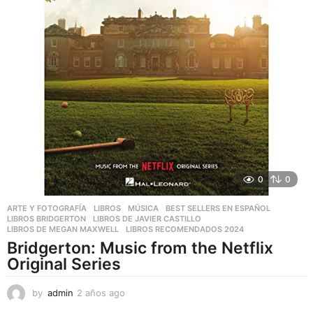
0
0
ARTE Y FOTOGRAFÍA
,
LIBROS
,
MÚSICA
BEST SELLERS EN ESPAÑOL
,
LIBROS BRIDGERTON
,
LIBROS DE JAVIER CASTILLO
,
LIBROS DE MEGAN MAXWELL
,
LIBROS RECOMENDADOS 2024
Bridgerton: Music from the Netflix
Original Series
by
admin
2 años ago
2
a