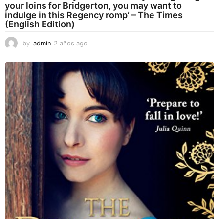
your loins for Bridgerton, you may want to
indulge in this Regency romp’ – The Times
(English Edition)
by
admin
2 años ago
2
a
ñ
o
s
a
g
o