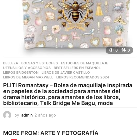
0
0
BELLEZA
,
BOLSAS Y ESTUCHES
,
ESTUCHES DE MAQUILLAJE
,
UTENSILIOS Y ACCESORIOS
BEST SELLERS EN ESPAÑOL
,
LIBROS BRIDGERTON
,
LIBROS DE JAVIER CASTILLO
,
LIBROS DE MEGAN MAXWELL
,
LIBROS RECOMENDADOS 2024
PLITI Romantasy – Bolsa de maquillaje inspirada
en papeles de la sociedad para amantes del
drama histórico, para amantes de los libros,
bibliotecario, Talk Bridge Me Bagu, moda
by
admin
2 años ago
2
a
ñ
MORE FROM:
ARTE Y FOTOGRAFÍA
o
s