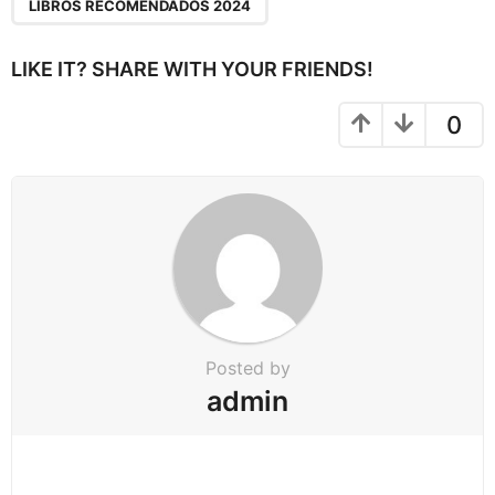
LIBROS RECOMENDADOS 2024
i
n
LIKE IT? SHARE WITH YOUR FRIENDS!
a
t
0
i
o
n
Posted by
admin