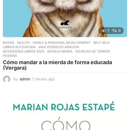
7
0
BOOKS
,
HEALTH - FAMILY & PERSONAL DEVELOPMENT
,
SELF HELP
LIBROS AUTOAYUDA
,
MAS VENDIDOS AMAZON
,
NOVEDADES LIBROS 2025
,
NOVELA NEGRA
,
NOVELAS DE TERROR
,
POEMAS
Cómo mandar a la mierda de forma educada
(Vergara)
by
admin
7 meses ago
7
m
e
s
e
s
a
g
o