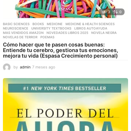
3
0
BASIC SCIENCES
,
BOOKS
,
MEDICINE
,
MEDICINE & HEALTH SCIENCES
,
NEUROSCIENCE
,
UNIVERSITY TEXTBOOKS
LIBROS AUTOAYUDA
,
MAS VENDIDOS AMAZON
,
NOVEDADES LIBROS 2025
,
NOVELA NEGRA
,
NOVELAS DE TERROR
,
POEMAS
Cómo hacer que te pasen cosas buenas:
Entiende tu cerebro, gestiona tus emociones,
mejora tu vida (Espasa Crecimiento personal)
by
admin
7 meses ago
7
m
e
s
e
s
a
g
o