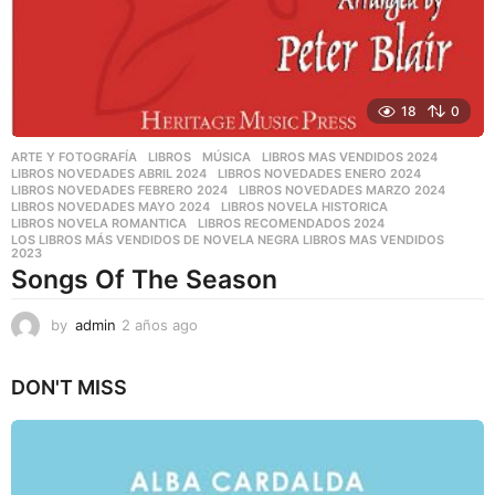
18
0
ARTE Y FOTOGRAFÍA
,
LIBROS
,
MÚSICA
LIBROS MAS VENDIDOS 2024
,
LIBROS NOVEDADES ABRIL 2024
,
LIBROS NOVEDADES ENERO 2024
,
LIBROS NOVEDADES FEBRERO 2024
,
LIBROS NOVEDADES MARZO 2024
,
LIBROS NOVEDADES MAYO 2024
,
LIBROS NOVELA HISTORICA
,
LIBROS NOVELA ROMANTICA
,
LIBROS RECOMENDADOS 2024
,
LOS LIBROS MÁS VENDIDOS DE NOVELA NEGRA LIBROS MAS VENDIDOS
2023
Songs Of The Season
by
admin
2 años ago
2
a
ñ
DON'T MISS
o
s
a
g
o