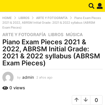
HOME
LIBROS
ARTE Y FOTOGRAFÍA
Piano Exam Pieces
2021 & 2022, ABRSM Initial Grade: 2021 & 2022 syllabus (ABRSM
Exam Pieces)
ARTE Y FOTOGRAFÍA
,
LIBROS
,
MÚSICA
2
Piano Exam Pieces 2021 &
a
ñ
2022, ABRSM Initial Grade:
o
2021 & 2022 syllabus (ABRSM
s
Exam Pieces)
a
g
o
admin
by
2 años ago
2
2
a
a
ñ
0
views
ñ
o
s
o
0
a
s
g