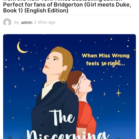
Perfect for fans of Bridgerton (Girl meets Duke,
Book 1) (English Edition)
by
admin
2 años ago
2
a
ñ
o
s
a
g
o