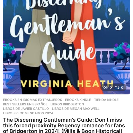
0
0
EBOOKS EN IDIOMAS EXTRANJEROS
,
EBOOKS KINDLE
,
TIENDA KINDLE
BEST SELLERS EN ESPAÑOL
,
LIBROS BRIDGERTON
,
LIBROS DE JAVIER CASTILLO
,
LIBROS DE MEGAN MAXWELL
,
LIBROS RECOMENDADOS 2024
The Discerning Gentleman’s Guide: Don’t miss
this forced proximity Regency romance for fans
of Bridgerton in 2024! (Mills & Boon Historical)