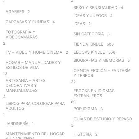
4
1
SEXO Y SENSUALIDAD
4
AGARRES
2
IDEAS Y JUEGOS
4
CARCASAS Y FUNDAS
4
IDEAS
2
FOTOGRAFÍA Y
SIN CATEGORÍA
8
VIDEOCÁMARAS
2
TIENDA KINDLE
506
TV – VÍDEO Y HOME CINEMA
EBOOKS KINDLE
2
506
BIOGRAFÍAS Y MEMORIAS
5
HOGAR – MANUALIDADES Y
ESTILOS DE VIDA
CIENCIA FICCIÓN – FANTASÍA
13
Y TERROR
ARTESANÍA – ARTES
32
DECORATIVAS Y
MANUALIDADES
EBOOKS EN IDIOMAS
EXTRANJEROS
4
69
LIBROS PARA COLOREAR PARA
ADULTOS
POR IDIOMA
3
1
GUÍAS DE ESTUDIO Y REPASO
JARDINERÍA
1
3
MANTENIMIENTO DEL HOGAR
HISTORIA
2
Y LA VIVIENDA