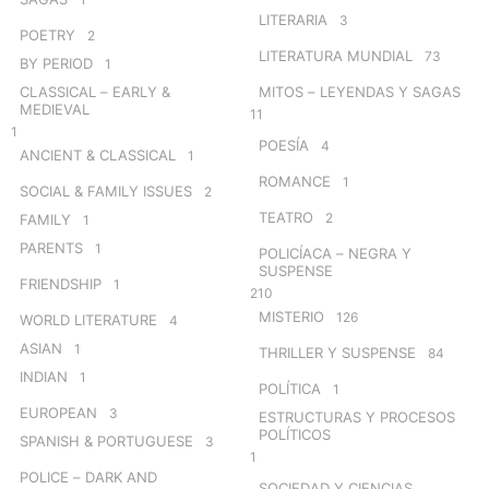
LITERARIA
3
POETRY
2
LITERATURA MUNDIAL
73
BY PERIOD
1
CLASSICAL – EARLY &
MITOS – LEYENDAS Y SAGAS
MEDIEVAL
11
1
POESÍA
4
ANCIENT & CLASSICAL
1
ROMANCE
1
SOCIAL & FAMILY ISSUES
2
TEATRO
2
FAMILY
1
PARENTS
1
POLICÍACA – NEGRA Y
SUSPENSE
FRIENDSHIP
1
210
MISTERIO
126
WORLD LITERATURE
4
ASIAN
1
THRILLER Y SUSPENSE
84
INDIAN
1
POLÍTICA
1
EUROPEAN
3
ESTRUCTURAS Y PROCESOS
POLÍTICOS
SPANISH & PORTUGUESE
3
1
POLICE – DARK AND
SOCIEDAD Y CIENCIAS