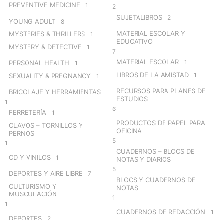
PREVENTIVE MEDICINE
1
2
SUJETALIBROS
2
YOUNG ADULT
8
MATERIAL ESCOLAR Y
MYSTERIES & THRILLERS
1
EDUCATIVO
MYSTERY & DETECTIVE
1
7
MATERIAL ESCOLAR
1
PERSONAL HEALTH
1
LIBROS DE LA AMISTAD
1
SEXUALITY & PREGNANCY
1
RECURSOS PARA PLANES DE
BRICOLAJE Y HERRAMIENTAS
ESTUDIOS
1
6
FERRETERÍA
1
PRODUCTOS DE PAPEL PARA
CLAVOS – TORNILLOS Y
OFICINA
PERNOS
5
1
CUADERNOS – BLOCS DE
CD Y VINILOS
1
NOTAS Y DIARIOS
5
DEPORTES Y AIRE LIBRE
7
BLOCS Y CUADERNOS DE
CULTURISMO Y
NOTAS
MUSCULACIÓN
1
1
CUADERNOS DE REDACCIÓN
1
DEPORTES
2