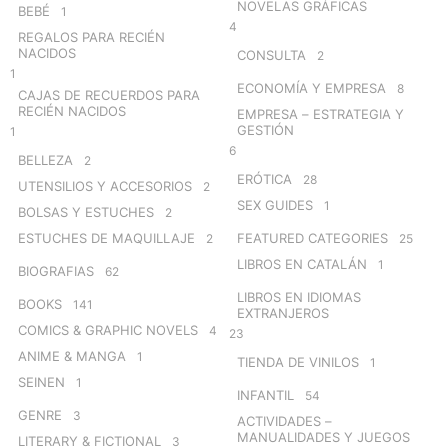
NOVELAS GRÁFICAS
BEBÉ
1
4
REGALOS PARA RECIÉN
NACIDOS
CONSULTA
2
1
ECONOMÍA Y EMPRESA
8
CAJAS DE RECUERDOS PARA
RECIÉN NACIDOS
EMPRESA – ESTRATEGIA Y
GESTIÓN
1
6
BELLEZA
2
ERÓTICA
28
UTENSILIOS Y ACCESORIOS
2
SEX GUIDES
1
BOLSAS Y ESTUCHES
2
ESTUCHES DE MAQUILLAJE
FEATURED CATEGORIES
2
25
LIBROS EN CATALÁN
1
BIOGRAFIAS
62
LIBROS EN IDIOMAS
BOOKS
141
EXTRANJEROS
COMICS & GRAPHIC NOVELS
4
23
ANIME & MANGA
1
TIENDA DE VINILOS
1
SEINEN
1
INFANTIL
54
GENRE
3
ACTIVIDADES –
MANUALIDADES Y JUEGOS
LITERARY & FICTIONAL
3