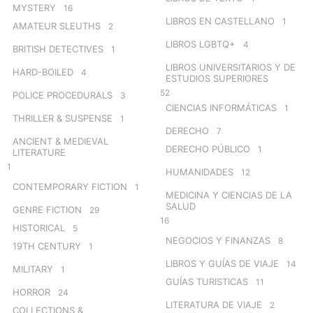
MYSTERY
16
LIBROS EN CASTELLANO
1
AMATEUR SLEUTHS
2
LIBROS LGBTQ+
4
BRITISH DETECTIVES
1
LIBROS UNIVERSITARIOS Y DE
HARD-BOILED
4
ESTUDIOS SUPERIORES
52
POLICE PROCEDURALS
3
CIENCIAS INFORMÁTICAS
1
THRILLER & SUSPENSE
1
DERECHO
7
ANCIENT & MEDIEVAL
DERECHO PÚBLICO
1
LITERATURE
1
HUMANIDADES
12
CONTEMPORARY FICTION
1
MEDICINA Y CIENCIAS DE LA
SALUD
GENRE FICTION
29
16
HISTORICAL
5
NEGOCIOS Y FINANZAS
8
19TH CENTURY
1
LIBROS Y GUÍAS DE VIAJE
14
MILITARY
1
GUÍAS TURISTICAS
11
HORROR
24
LITERATURA DE VIAJE
2
COLLECTIONS &