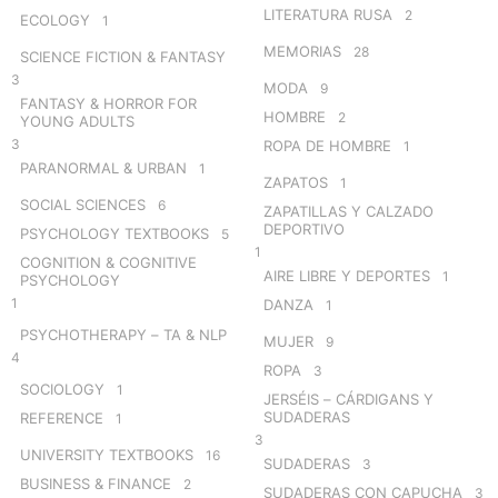
LITERATURA RUSA
2
ECOLOGY
1
MEMORIAS
28
SCIENCE FICTION & FANTASY
3
MODA
9
FANTASY & HORROR FOR
HOMBRE
2
YOUNG ADULTS
3
ROPA DE HOMBRE
1
PARANORMAL & URBAN
1
ZAPATOS
1
SOCIAL SCIENCES
6
ZAPATILLAS Y CALZADO
DEPORTIVO
PSYCHOLOGY TEXTBOOKS
5
1
COGNITION & COGNITIVE
AIRE LIBRE Y DEPORTES
1
PSYCHOLOGY
1
DANZA
1
PSYCHOTHERAPY – TA & NLP
MUJER
9
4
ROPA
3
SOCIOLOGY
1
JERSÉIS – CÁRDIGANS Y
SUDADERAS
REFERENCE
1
3
UNIVERSITY TEXTBOOKS
16
SUDADERAS
3
BUSINESS & FINANCE
2
SUDADERAS CON CAPUCHA
3