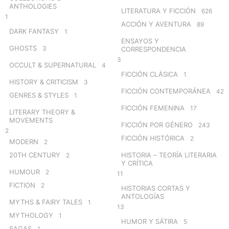
ANTHOLOGIES
LITERATURA Y FICCIÓN
626
1
ACCIÓN Y AVENTURA
89
DARK FANTASY
1
ENSAYOS Y
GHOSTS
3
CORRESPONDENCIA
3
OCCULT & SUPERNATURAL
4
FICCIÓN CLÁSICA
1
HISTORY & CRITICISM
3
FICCIÓN CONTEMPORÁNEA
42
GENRES & STYLES
1
FICCIÓN FEMENINA
17
LITERARY THEORY &
MOVEMENTS
FICCIÓN POR GÉNERO
243
2
FICCIÓN HISTÓRICA
2
MODERN
2
20TH CENTURY
HISTORIA – TEORÍA LITERARIA
2
Y CRÍTICA
HUMOUR
2
11
FICTION
2
HISTORIAS CORTAS Y
ANTOLOGÍAS
MYTHS & FAIRY TALES
1
13
MYTHOLOGY
1
HUMOR Y SÁTIRA
5
SAGAS
1