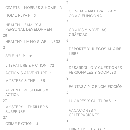
7
CRAFTS – HOBBIES & HOME
3
CIENCIA – NATURALEZA Y
HOME REPAIR
3
CÓMO FUNCIONA
5
HEALTH – FAMILY &
PERSONAL DEVELOPMENT
CÓMICS Y NOVELAS
GRÁFICAS
28
6
HEALTHY LIVING & WELLNESS
2
DEPORTE Y JUEGOS AL AIRE
LIBRE
SELF HELP
26
2
LITERATURE & FICTION
72
DESARROLLO Y CUESTIONES
PERSONALES Y SOCIALES
ACTION & ADVENTURE
1
9
MYSTERY & THRILLER
1
FANTASÍA Y CIENCIA FICCIÓN
ADVENTURE STORIES &
2
ACTION
27
LUGARES Y CULTURAS
2
MYSTERY – THRILLER &
VACACIONES Y
SUSPENSE
CELEBRACIONES
27
1
CRIME FICTION
4
LIBROS DE TEXTO
1