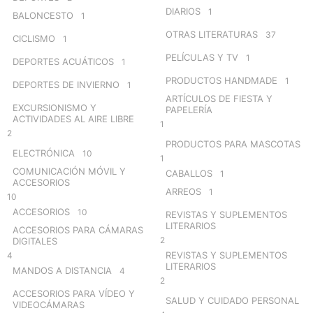
DIARIOS
1
BALONCESTO
1
OTRAS LITERATURAS
37
CICLISMO
1
PELÍCULAS Y TV
1
DEPORTES ACUÁTICOS
1
PRODUCTOS HANDMADE
1
DEPORTES DE INVIERNO
1
ARTÍCULOS DE FIESTA Y
EXCURSIONISMO Y
PAPELERÍA
ACTIVIDADES AL AIRE LIBRE
1
2
PRODUCTOS PARA MASCOTAS
ELECTRÓNICA
10
1
COMUNICACIÓN MÓVIL Y
CABALLOS
1
ACCESORIOS
ARREOS
1
10
ACCESORIOS
10
REVISTAS Y SUPLEMENTOS
LITERARIOS
ACCESORIOS PARA CÁMARAS
2
DIGITALES
REVISTAS Y SUPLEMENTOS
4
LITERARIOS
MANDOS A DISTANCIA
4
2
ACCESORIOS PARA VÍDEO Y
SALUD Y CUIDADO PERSONAL
VIDEOCÁMARAS