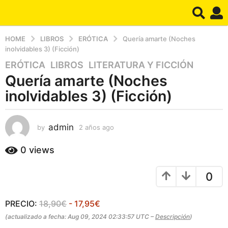
HOME
LIBROS
ERÓTICA
Quería amarte (Noches
inolvidables 3) (Ficción)
ERÓTICA
,
LIBROS
,
LITERATURA Y FICCIÓN
2
Quería amarte (Noches
a
ñ
inolvidables 3) (Ficción)
o
s
a
admin
by
2 años ago
2
a
g
ñ
0
views
o
o
2
s
a
0
a
g
ñ
o
o
PRECIO:
18,90€
- 17,95€
s
(actualizado a fecha: Aug 09, 2024 02:33:57 UTC –
Descripción
)
a