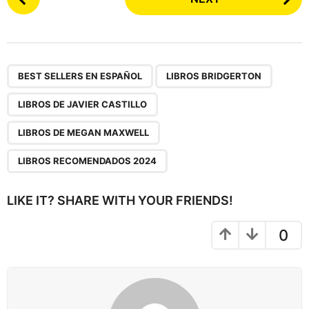
o
s
t
P
,
,
,
,
a
BEST SELLERS EN ESPAÑOL
LIBROS BRIDGERTON
g
LIBROS DE JAVIER CASTILLO
i
n
LIBROS DE MEGAN MAXWELL
a
LIBROS RECOMENDADOS 2024
t
i
LIKE IT? SHARE WITH YOUR FRIENDS!
o
n
0