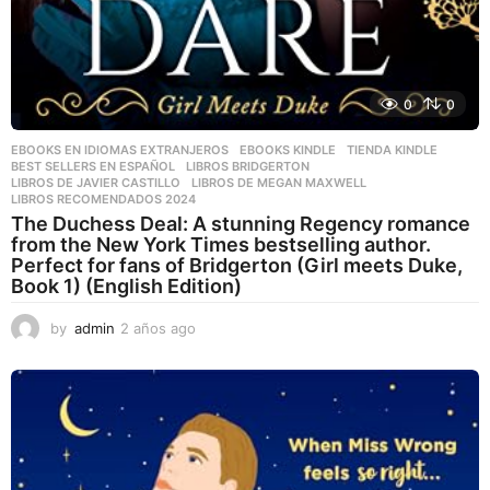
0
0
EBOOKS EN IDIOMAS EXTRANJEROS
,
EBOOKS KINDLE
,
TIENDA KINDLE
BEST SELLERS EN ESPAÑOL
,
LIBROS BRIDGERTON
,
LIBROS DE JAVIER CASTILLO
,
LIBROS DE MEGAN MAXWELL
,
LIBROS RECOMENDADOS 2024
The Duchess Deal: A stunning Regency romance
from the New York Times bestselling author.
Perfect for fans of Bridgerton (Girl meets Duke,
Book 1) (English Edition)
by
admin
2 años ago
2
a
ñ
o
s
a
g
o