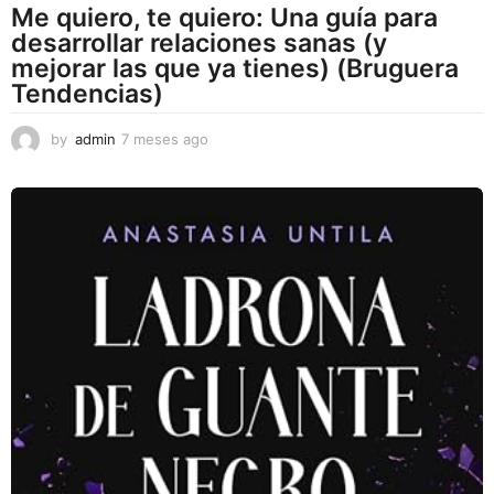
Me quiero, te quiero: Una guía para
desarrollar relaciones sanas (y
mejorar las que ya tienes) (Bruguera
Tendencias)
by
admin
7 meses ago
7
m
e
s
e
s
a
g
o