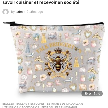
savoir cuisiner et recevoir en société
by
admin
2 años ago
2
a
ñ
o
s
a
g
o
0
0
BELLEZA
,
BOLSAS Y ESTUCHES
,
ESTUCHES DE MAQUILLAJE
,
UTENSILIOS Y ACCESORIOS
BEST SELLERS EN ESPAÑOL
,