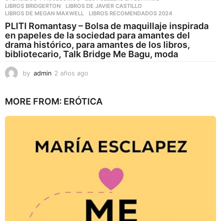
LIBROS BRIDGERTON
,
LIBROS DE JAVIER CASTILLO
,
LIBROS DE MEGAN MAXWELL
,
LIBROS RECOMENDADOS 2024
PLITI Romantasy – Bolsa de maquillaje inspirada
en papeles de la sociedad para amantes del
drama histórico, para amantes de los libros,
bibliotecario, Talk Bridge Me Bagu, moda
by
admin
2 años ago
2
a
ñ
MORE FROM:
ERÓTICA
o
s
a
g
o