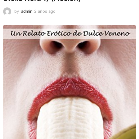
by
admin
2 años ago
2
a
ñ
o
s
a
g
o