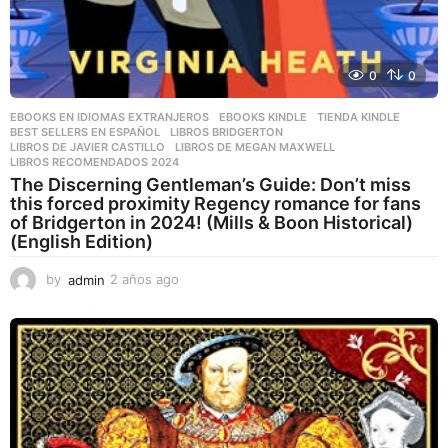
0
0
EBOOKS EN IDIOMAS EXTRANJEROS
,
EBOOKS KINDLE
,
TIENDA KINDLE
BEST SELLERS EN ESPAÑOL
,
LIBROS BRIDGERTON
,
LIBROS DE JAVIER CASTILLO
,
LIBROS DE MEGAN MAXWELL
,
LIBROS RECOMENDADOS 2024
The Discerning Gentleman’s Guide: Don’t miss
this forced proximity Regency romance for fans
of Bridgerton in 2024! (Mills & Boon Historical)
(English Edition)
by
admin
2 años ago
2
a
ñ
o
s
a
g
o