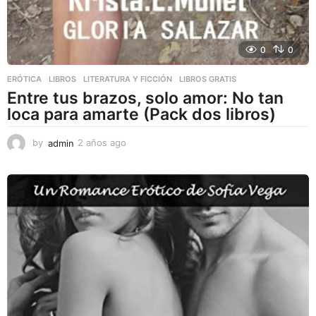
0
0
ERÓTICA
,
LIBROS
,
LITERATURA Y FICCIÓN
LIBROS GRATIS
Entre tus brazos, solo amor: No tan
loca para amarte (Pack dos libros)
by
admin
2 años ago
2
a
ñ
o
s
a
g
o