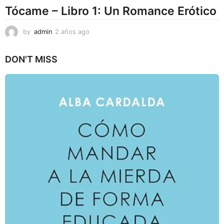
Tócame – Libro 1: Un Romance Erótico
by
admin
2 años ago
2
a
ñ
DON'T MISS
o
s
a
g
o