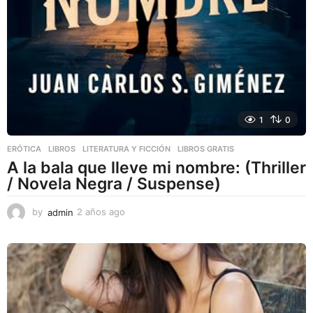
1
0
ERÓTICA
,
LIBROS
,
LITERATURA Y FICCIÓN
LIBROS GRATIS
A la bala que lleve mi nombre: (Thriller
/ Novela Negra / Suspense)
by
admin
2 años ago
2
a
ñ
o
s
a
g
o