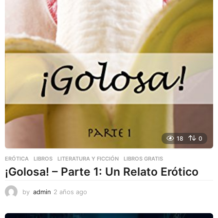
18
0
ERÓTICA
,
LIBROS
,
LITERATURA Y FICCIÓN
LIBROS GRATIS
¡Golosa! – Parte 1: Un Relato Erótico
by
admin
2 años ago
2
a
ñ