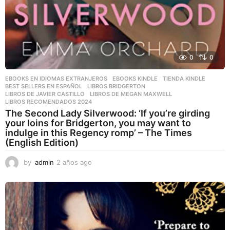
0
0
EBOOKS EN IDIOMAS EXTRANJEROS
,
EBOOKS KINDLE
,
TIENDA KINDLE
BEST SELLERS EN ESPAÑOL
,
LIBROS BRIDGERTON
,
LIBROS DE JAVIER CASTILLO
,
LIBROS DE MEGAN MAXWELL
,
LIBROS RECOMENDADOS 2024
The Second Lady Silverwood: ‘If you’re girding
your loins for Bridgerton, you may want to
indulge in this Regency romp’ – The Times
(English Edition)
by
admin
2 años ago
2
a
ñ
o
s
a
g