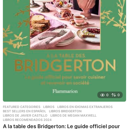
0
0
FEATURED CATEGORIES
,
LIBROS
,
LIBROS EN IDIOMAS EXTRANJEROS
BEST SELLERS EN ESPAÑOL
,
LIBROS BRIDGERTON
,
LIBROS DE JAVIER CASTILLO
,
LIBROS DE MEGAN MAXWELL
,
LIBROS RECOMENDADOS 2024
A la table des Bridgerton: Le guide officiel pour