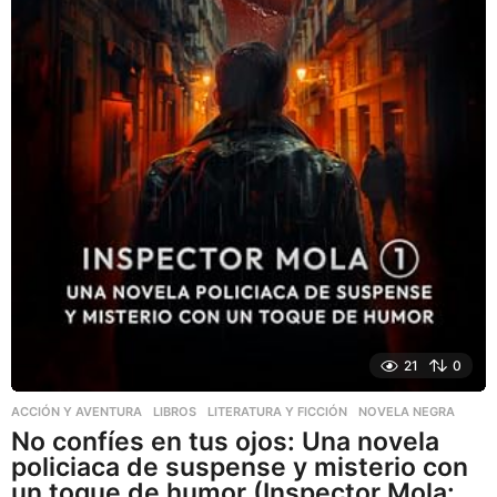
21
0
ACCIÓN Y AVENTURA
,
LIBROS
,
LITERATURA Y FICCIÓN
NOVELA NEGRA
No confíes en tus ojos: Una novela
policiaca de suspense y misterio con
un toque de humor (Inspector Mola: