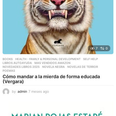
7
0
BOOKS
,
HEALTH - FAMILY & PERSONAL DEVELOPMENT
,
SELF HELP
LIBROS AUTOAYUDA
,
MAS VENDIDOS AMAZON
,
NOVEDADES LIBROS 2025
,
NOVELA NEGRA
,
NOVELAS DE TERROR
,
POEMAS
Cómo mandar a la mierda de forma educada
(Vergara)
by
admin
7 meses ago
7
m
e
s
e