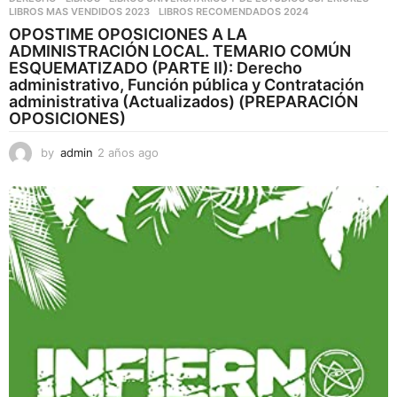
LIBROS MAS VENDIDOS 2023
,
LIBROS RECOMENDADOS 2024
OPOSTIME OPOSICIONES A LA
ADMINISTRACIÓN LOCAL. TEMARIO COMÚN
ESQUEMATIZADO (PARTE II): Derecho
administrativo, Función pública y Contratación
administrativa (Actualizados) (PREPARACIÓN
OPOSICIONES)
by
admin
2 años ago
2
a
ñ
o
s
a
g
o