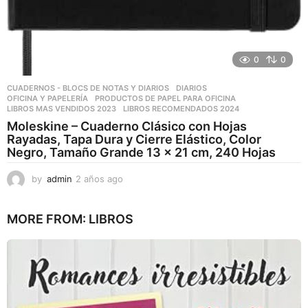
0
0
CUADERNOS - BLOCS DE NOTAS Y DIARIOS
,
DIARIOS
,
OFICINA Y PAPELERÍA
,
PRODUCTOS DE PAPEL PARA OFICINA
LIBROS MAS VENDIDOS 2023
,
LIBROS RECOMENDADOS 2024
Moleskine – Cuaderno Clásico con Hojas
Rayadas, Tapa Dura y Cierre Elástico, Color
Negro, Tamaño Grande 13 x 21 cm, 240 Hojas
by
admin
2 años ago
2
a
ñ
MORE FROM:
LIBROS
o
s
a
g
o