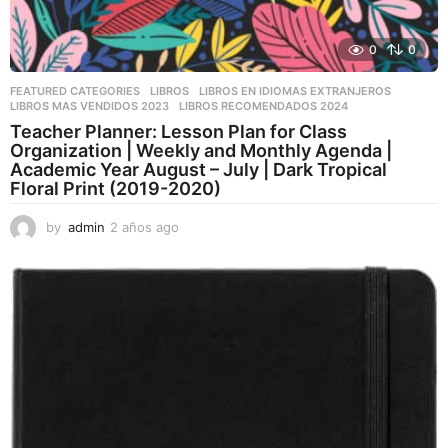
0
0
FEATURED CATEGORIES
,
LIBROS
,
LIBROS EN IDIOMAS EXTRANJEROS
LIBROS MAS VENDIDOS 2023
,
LIBROS RECOMENDADOS 2024
Teacher Planner: Lesson Plan for Class
Organization | Weekly and Monthly Agenda |
Academic Year August – July | Dark Tropical
Floral Print (2019-2020)
by
admin
2 años ago
2
a
ñ
o
s
a
g
o