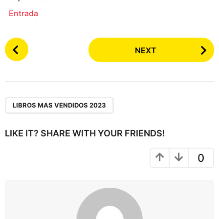
Entrada
P
NEXT
o
s
t
P
a
LIBROS MAS VENDIDOS 2023
g
i
LIKE IT? SHARE WITH YOUR FRIENDS!
n
a
0
t
i
o
n