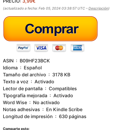
PRECIO:
3,99€
g
(actualizado a fecha: Feb 05, 2024 03:38:57 UTC –
Descripción
)
o
ASIN ‏ : ‎ B09HF23BCK
Idioma ‏ : ‎ Español
Tamaño del archivo ‏ : ‎ 3178 KB
Texto a voz ‏ : ‎ Activado
Lector de pantalla ‏ : ‎ Compatibles
Tipografía mejorada ‏ : ‎ Activado
Word Wise ‏ : ‎ No activado
Notas adhesivas ‏ : ‎ En Kindle Scribe
Longitud de impresión ‏ : ‎ 630 páginas
Comparte esto: