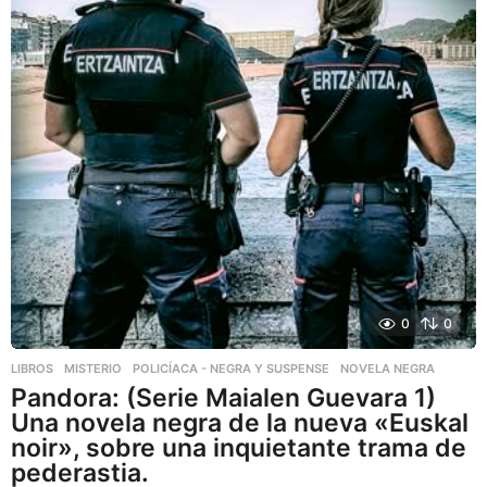
0
0
LIBROS
,
MISTERIO
,
POLICÍACA - NEGRA Y SUSPENSE
NOVELA NEGRA
Pandora: (Serie Maialen Guevara 1)
Una novela negra de la nueva «Euskal
noir», sobre una inquietante trama de
pederastia.