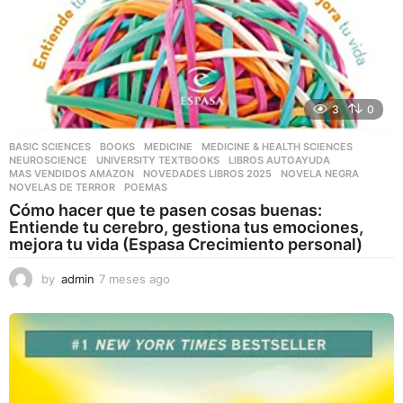
3
0
BASIC SCIENCES
,
BOOKS
,
MEDICINE
,
MEDICINE & HEALTH SCIENCES
,
NEUROSCIENCE
,
UNIVERSITY TEXTBOOKS
LIBROS AUTOAYUDA
,
MAS VENDIDOS AMAZON
,
NOVEDADES LIBROS 2025
,
NOVELA NEGRA
,
NOVELAS DE TERROR
,
POEMAS
Cómo hacer que te pasen cosas buenas:
Entiende tu cerebro, gestiona tus emociones,
mejora tu vida (Espasa Crecimiento personal)
by
admin
7 meses ago
7
m
e
s
e
s
a
g