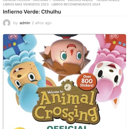
CIENCIA FICCIÓN - FANTASÍA Y TERROR
,
EBOOKS KINDLE
,
TIENDA KINDLE
LIBROS MAS VENDIDOS 2023
,
LIBROS RECOMENDADOS 2024
Infierno Verde: Cthulhu
by
admin
2 años ago
2
a
ñ
o
s
a
g
o