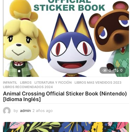
0
0
INFANTIL
,
LIBROS
,
LITERATURA Y FICCIÓN
LIBROS MAS VENDIDOS 2023
,
LIBROS RECOMENDADOS 2024
Animal Crossing Official Sticker Book (Nintendo)
[Idioma Inglés]
by
admin
2 años ago
2
a
ñ
o