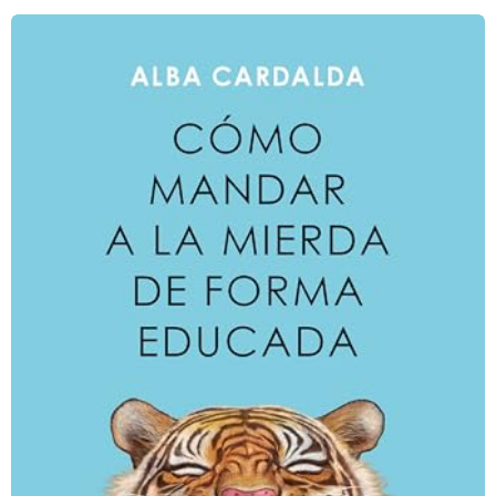
a
g
o