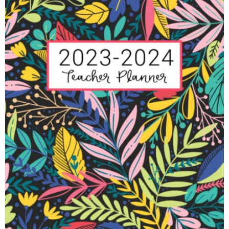
s
a
g
o