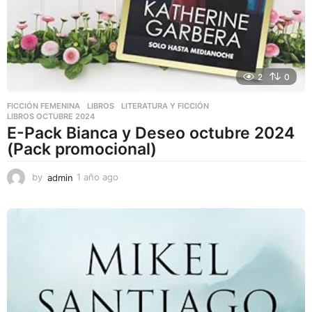
2
0
FICCIÓN FEMENINA
,
LIBROS
,
LITERATURA Y FICCIÓN
LIBROS OCTUBRE 2024
E-Pack Bianca y Deseo octubre 2024
(Pack promocional)
by
admin
1 año ago
1
a
ñ
o
a
g
o