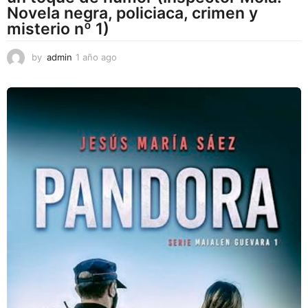
Novela negra, policiaca, crimen y
misterio nº 1)
by
admin
1 año ago
1
a
ñ
o
a
g
o