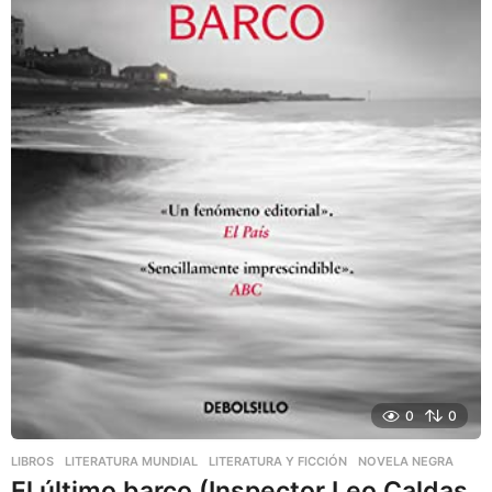
0
0
LIBROS
,
LITERATURA MUNDIAL
,
LITERATURA Y FICCIÓN
NOVELA NEGRA
El último barco (Inspector Leo Caldas