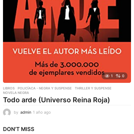
1
0
LIBROS
,
POLICÍACA - NEGRA Y SUSPENSE
,
THRILLER Y SUSPENSE
NOVELA NEGRA
Todo arde (Universo Reina Roja)
by
admin
1 año ago
1
a
ñ
DON'T MISS
o