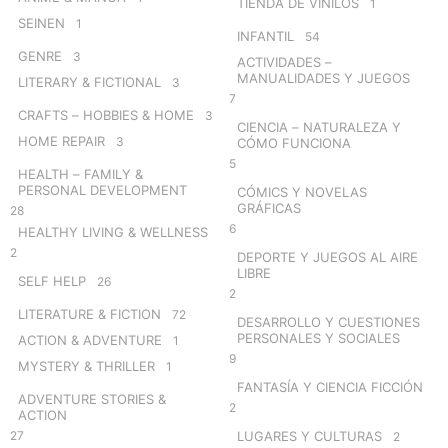
TIENDA DE VINILOS
1
SEINEN
1
INFANTIL
54
GENRE
3
ACTIVIDADES –
MANUALIDADES Y JUEGOS
LITERARY & FICTIONAL
3
7
CRAFTS – HOBBIES & HOME
3
CIENCIA – NATURALEZA Y
HOME REPAIR
3
CÓMO FUNCIONA
5
HEALTH – FAMILY &
PERSONAL DEVELOPMENT
CÓMICS Y NOVELAS
GRÁFICAS
28
6
HEALTHY LIVING & WELLNESS
2
DEPORTE Y JUEGOS AL AIRE
LIBRE
SELF HELP
26
2
LITERATURE & FICTION
72
DESARROLLO Y CUESTIONES
PERSONALES Y SOCIALES
ACTION & ADVENTURE
1
9
MYSTERY & THRILLER
1
FANTASÍA Y CIENCIA FICCIÓN
ADVENTURE STORIES &
2
ACTION
27
LUGARES Y CULTURAS
2