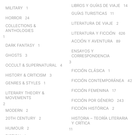
LIBROS Y GUÍAS DE VIAJE
14
MILITARY
1
GUÍAS TURISTICAS
11
HORROR
24
LITERATURA DE VIAJE
2
COLLECTIONS &
ANTHOLOGIES
LITERATURA Y FICCIÓN
626
1
ACCIÓN Y AVENTURA
89
DARK FANTASY
1
ENSAYOS Y
GHOSTS
3
CORRESPONDENCIA
3
OCCULT & SUPERNATURAL
4
FICCIÓN CLÁSICA
1
HISTORY & CRITICISM
3
FICCIÓN CONTEMPORÁNEA
42
GENRES & STYLES
1
FICCIÓN FEMENINA
17
LITERARY THEORY &
MOVEMENTS
FICCIÓN POR GÉNERO
243
2
FICCIÓN HISTÓRICA
2
MODERN
2
20TH CENTURY
HISTORIA – TEORÍA LITERARIA
2
Y CRÍTICA
HUMOUR
2
11