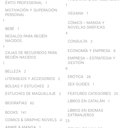
ÉXITO PROFESIONAL
1
1
MOTIVACIÓN Y SUPERACIÓN
VEGANA
1
PERSONAL
1
CÓMICS – MANGA Y
NOVELAS GRÁFICAS
BEBÉ
1
4
REGALOS PARA RECIÉN
NACIDOS
CONSULTA
2
1
ECONOMÍA Y EMPRESA
8
CAJAS DE RECUERDOS PARA
RECIÉN NACIDOS
EMPRESA – ESTRATEGIA Y
GESTIÓN
1
6
BELLEZA
2
ERÓTICA
28
UTENSILIOS Y ACCESORIOS
2
SEX GUIDES
1
BOLSAS Y ESTUCHES
2
ESTUCHES DE MAQUILLAJE
FEATURED CATEGORIES
2
25
LIBROS EN CATALÁN
1
BIOGRAFIAS
62
LIBROS EN IDIOMAS
BOOKS
141
EXTRANJEROS
COMICS & GRAPHIC NOVELS
4
23
ANIME & MANGA
1