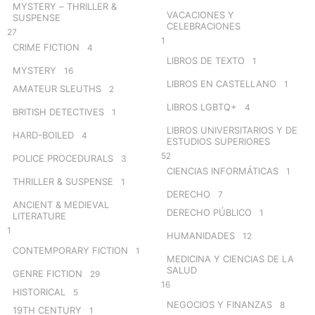
MYSTERY – THRILLER &
VACACIONES Y
SUSPENSE
CELEBRACIONES
27
1
CRIME FICTION
4
LIBROS DE TEXTO
1
MYSTERY
16
LIBROS EN CASTELLANO
1
AMATEUR SLEUTHS
2
LIBROS LGBTQ+
4
BRITISH DETECTIVES
1
LIBROS UNIVERSITARIOS Y DE
HARD-BOILED
4
ESTUDIOS SUPERIORES
52
POLICE PROCEDURALS
3
CIENCIAS INFORMÁTICAS
1
THRILLER & SUSPENSE
1
DERECHO
7
ANCIENT & MEDIEVAL
DERECHO PÚBLICO
1
LITERATURE
1
HUMANIDADES
12
CONTEMPORARY FICTION
1
MEDICINA Y CIENCIAS DE LA
SALUD
GENRE FICTION
29
16
HISTORICAL
5
NEGOCIOS Y FINANZAS
8
19TH CENTURY
1