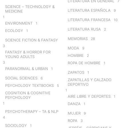
LITERATURA EN GENERAL
7
SCIENCE – TECHNOLOGY &
LITERATURA ESPAÑOLA
9
MEDICINE
1
LITERATURA FRANCESA
10
ENVIRONMENT
1
LITERATURA RUSA
2
ECOLOGY
1
MEMORIAS
28
SCIENCE FICTION & FANTASY
3
MODA
9
FANTASY & HORROR FOR
HOMBRE
2
YOUNG ADULTS
3
ROPA DE HOMBRE
1
PARANORMAL & URBAN
1
ZAPATOS
1
SOCIAL SCIENCES
6
ZAPATILLAS Y CALZADO
DEPORTIVO
PSYCHOLOGY TEXTBOOKS
5
1
COGNITION & COGNITIVE
AIRE LIBRE Y DEPORTES
1
PSYCHOLOGY
1
DANZA
1
PSYCHOTHERAPY – TA & NLP
MUJER
9
4
ROPA
3
SOCIOLOGY
1
JERSÉIS – CÁRDIGANS Y