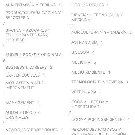
o
ALIMENTACIÓN Y BEBIDAS
HECHOS REALES
3
1
r
PRODUCTOS PARA COCINA Y
CIENCIAS – TECNOLOGÍA Y
:
REPOSTERÍA
MEDICINA
3
16
SIROPES – AZÚCARES Y
AGRICULTURA Y GANADERÍA
2
EDULCORANTES PARA
HORNEAR
ASTRONOMÍA
1
3
BIOLOGÍA
1
AUDIBLE BOOKS & ORIGINALS
6
MEDICINA
5
BUSINESS & CAREERS
2
MEDIO AMBIENTE
1
CAREER SUCCESS
1
TECNOLOGÍA E INGENIERÍA
1
MOTIVATION & SELF-
IMPROVEMENT
VETERINARIA
1
1
COCINA – BEBIDA Y
MANAGEMENT
1
HOSPITALIDAD
AUDIBLE LIBROS Y
3
ORIGINALES
COCINA POR INGREDIENTES
1
1
PERSONAJES FAMOSOS Y
NEGOCIOS Y PROFESIONES
1
PROGRAMAS DE TELEVISIÓN