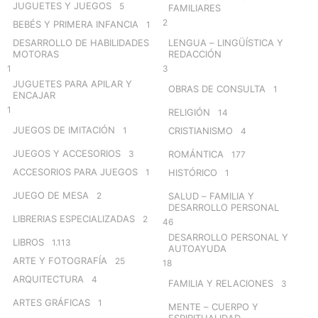
JUGUETES Y JUEGOS
5
FAMILIARES
2
BEBÉS Y PRIMERA INFANCIA
1
DESARROLLO DE HABILIDADES
LENGUA – LINGÜÍSTICA Y
MOTORAS
REDACCIÓN
1
3
JUGUETES PARA APILAR Y
OBRAS DE CONSULTA
1
ENCAJAR
1
RELIGIÓN
14
JUEGOS DE IMITACIÓN
1
CRISTIANISMO
4
JUEGOS Y ACCESORIOS
3
ROMÁNTICA
177
ACCESORIOS PARA JUEGOS
1
HISTÓRICO
1
JUEGO DE MESA
2
SALUD – FAMILIA Y
DESARROLLO PERSONAL
LIBRERIAS ESPECIALIZADAS
2
46
DESARROLLO PERSONAL Y
LIBROS
1.113
AUTOAYUDA
ARTE Y FOTOGRAFÍA
25
18
ARQUITECTURA
4
FAMILIA Y RELACIONES
3
ARTES GRÁFICAS
1
MENTE – CUERPO Y
ESPIRITUALIDAD