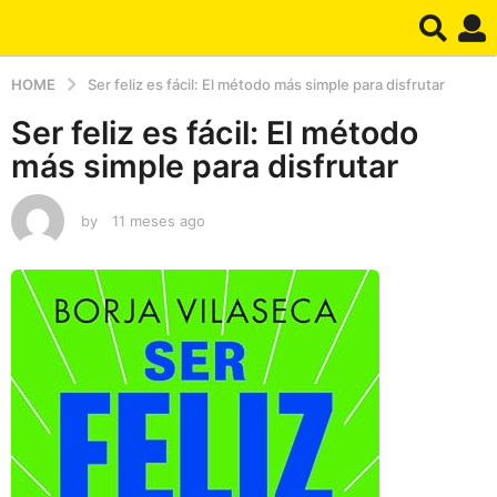
HOME
Ser feliz es fácil: El método más simple para disfrutar
Ser feliz es fácil: El método
más simple para disfrutar
by
11 meses ago
1
1
m
e
s
e
s
a
g
o