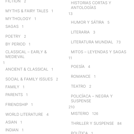
FICTION
2
HISTORIAS CORTAS Y
ANTOLOGÍAS
MYTHS & FAIRY TALES
1
13
MYTHOLOGY
1
HUMOR Y SÁTIRA
5
SAGAS
1
LITERARIA
3
POETRY
2
LITERATURA MUNDIAL
73
BY PERIOD
1
CLASSICAL – EARLY &
MITOS – LEYENDAS Y SAGAS
MEDIEVAL
11
1
POESÍA
4
ANCIENT & CLASSICAL
1
ROMANCE
1
SOCIAL & FAMILY ISSUES
2
TEATRO
2
FAMILY
1
PARENTS
1
POLICÍACA – NEGRA Y
SUSPENSE
FRIENDSHIP
1
210
MISTERIO
126
WORLD LITERATURE
4
ASIAN
1
THRILLER Y SUSPENSE
84
INDIAN
1
POLÍTICA
1