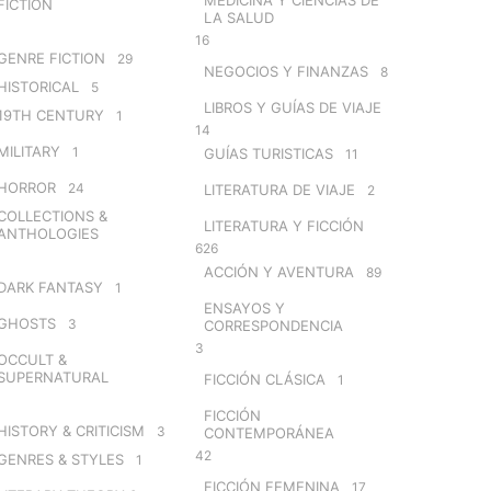
FICTION
LA SALUD
16
GENRE FICTION
29
NEGOCIOS Y FINANZAS
8
HISTORICAL
5
LIBROS Y GUÍAS DE VIAJE
19TH CENTURY
1
14
MILITARY
1
GUÍAS TURISTICAS
11
HORROR
24
LITERATURA DE VIAJE
2
COLLECTIONS &
LITERATURA Y FICCIÓN
ANTHOLOGIES
626
ACCIÓN Y AVENTURA
89
DARK FANTASY
1
ENSAYOS Y
GHOSTS
3
CORRESPONDENCIA
3
OCCULT &
SUPERNATURAL
FICCIÓN CLÁSICA
1
FICCIÓN
HISTORY & CRITICISM
3
CONTEMPORÁNEA
42
GENRES & STYLES
1
FICCIÓN FEMENINA
17