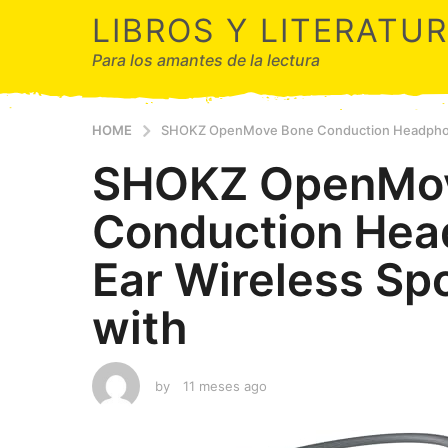
LIBROS Y LITERATU
Para los amantes de la lectura
HOME
SHOKZ OpenMove Bone Conduction Headphone
SHOKZ OpenMo
Conduction Hea
Ear Wireless S
with
by
11 meses ago
1
1
m
e