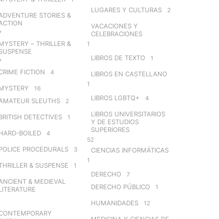
LUGARES Y CULTURAS
2
ADVENTURE STORIES &
ACTION
VACACIONES Y
7
CELEBRACIONES
MYSTERY – THRILLER &
1
SUSPENSE
LIBROS DE TEXTO
1
7
CRIME FICTION
4
LIBROS EN CASTELLANO
1
MYSTERY
16
LIBROS LGBTQ+
4
AMATEUR SLEUTHS
2
LIBROS UNIVERSITARIOS
BRITISH DETECTIVES
1
Y DE ESTUDIOS
SUPERIORES
HARD-BOILED
4
52
POLICE PROCEDURALS
3
CIENCIAS INFORMÁTICAS
1
THRILLER & SUSPENSE
1
DERECHO
7
ANCIENT & MEDIEVAL
DERECHO PÚBLICO
1
LITERATURE
HUMANIDADES
12
CONTEMPORARY
MEDICINA Y CIENCIAS DE