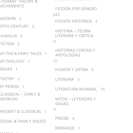
LITERARY THEORY &
MOVEMENTS
FICCIÓN POR GÉNERO
243
MODERN
2
FICCIÓN HISTÓRICA
2
20TH CENTURY
2
HISTORIA – TEORÍA
LITERARIA Y CRÍTICA
HUMOUR
2
11
FICTION
2
HISTORIAS CORTAS Y
MYTHS & FAIRY TALES
1
ANTOLOGÍAS
MYTHOLOGY
13
1
SAGAS
1
HUMOR Y SÁTIRA
5
POETRY
2
LITERARIA
3
BY PERIOD
1
LITERATURA MUNDIAL
73
CLASSICAL – EARLY &
MEDIEVAL
MITOS – LEYENDAS Y
SAGAS
11
ANCIENT & CLASSICAL
1
POESÍA
4
SOCIAL & FAMILY ISSUES
ROMANCE
1