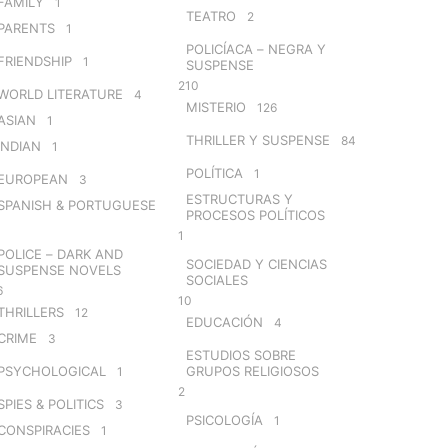
FAMILY
1
TEATRO
2
PARENTS
1
POLICÍACA – NEGRA Y
FRIENDSHIP
1
SUSPENSE
210
WORLD LITERATURE
4
MISTERIO
126
ASIAN
1
THRILLER Y SUSPENSE
84
INDIAN
1
POLÍTICA
1
EUROPEAN
3
ESTRUCTURAS Y
SPANISH & PORTUGUESE
PROCESOS POLÍTICOS
1
POLICE – DARK AND
SOCIEDAD Y CIENCIAS
SUSPENSE NOVELS
SOCIALES
6
10
THRILLERS
12
EDUCACIÓN
4
CRIME
3
ESTUDIOS SOBRE
PSYCHOLOGICAL
GRUPOS RELIGIOSOS
1
2
SPIES & POLITICS
3
PSICOLOGÍA
1
CONSPIRACIES
1