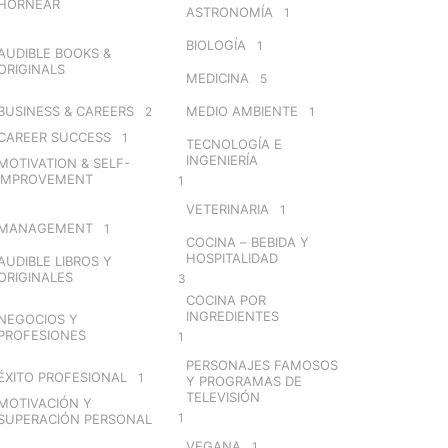
HORNEAR
ASTRONOMÍA
1
BIOLOGÍA
1
AUDIBLE BOOKS &
ORIGINALS
MEDICINA
5
BUSINESS & CAREERS
MEDIO AMBIENTE
2
1
CAREER SUCCESS
1
TECNOLOGÍA E
INGENIERÍA
MOTIVATION & SELF-
IMPROVEMENT
1
VETERINARIA
1
MANAGEMENT
1
COCINA – BEBIDA Y
HOSPITALIDAD
AUDIBLE LIBROS Y
ORIGINALES
3
COCINA POR
INGREDIENTES
NEGOCIOS Y
PROFESIONES
1
PERSONAJES FAMOSOS
ÉXITO PROFESIONAL
1
Y PROGRAMAS DE
TELEVISIÓN
MOTIVACIÓN Y
1
SUPERACIÓN PERSONAL
VEGANA
1