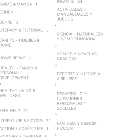
INFANTIL
54
ANIME & MANGA
1
ACTIVIDADES –
SEINEN
1
MANUALIDADES Y
JUEGOS
GENRE
3
7
LITERARY & FICTIONAL
3
CIENCIA – NATURALEZA
Y CÓMO FUNCIONA
CRAFTS – HOBBIES &
HOME
5
CÓMICS Y NOVELAS
HOME REPAIR
3
GRÁFICAS
6
HEALTH – FAMILY &
PERSONAL
DEPORTE Y JUEGOS AL
DEVELOPMENT
AIRE LIBRE
8
2
HEALTHY LIVING &
DESARROLLO Y
WELLNESS
CUESTIONES
PERSONALES Y
SOCIALES
SELF HELP
26
9
LITERATURE & FICTION
72
FANTASÍA Y CIENCIA
FICCIÓN
ACTION & ADVENTURE
1
2
MYSTERY & THRILLER
1