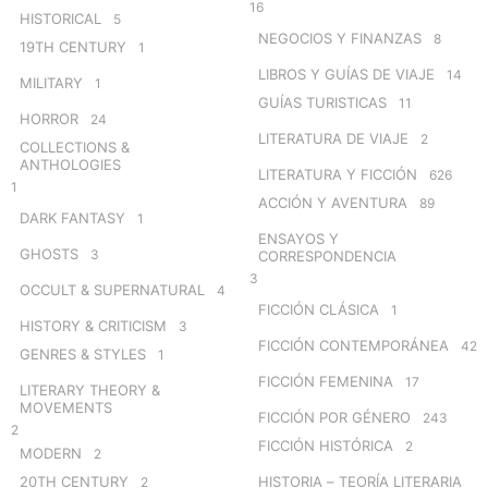
16
HISTORICAL
5
NEGOCIOS Y FINANZAS
8
19TH CENTURY
1
LIBROS Y GUÍAS DE VIAJE
14
MILITARY
1
GUÍAS TURISTICAS
11
HORROR
24
LITERATURA DE VIAJE
2
COLLECTIONS &
ANTHOLOGIES
LITERATURA Y FICCIÓN
626
1
ACCIÓN Y AVENTURA
89
DARK FANTASY
1
ENSAYOS Y
GHOSTS
3
CORRESPONDENCIA
3
OCCULT & SUPERNATURAL
4
FICCIÓN CLÁSICA
1
HISTORY & CRITICISM
3
FICCIÓN CONTEMPORÁNEA
42
GENRES & STYLES
1
FICCIÓN FEMENINA
17
LITERARY THEORY &
MOVEMENTS
FICCIÓN POR GÉNERO
243
2
FICCIÓN HISTÓRICA
2
MODERN
2
20TH CENTURY
HISTORIA – TEORÍA LITERARIA
2