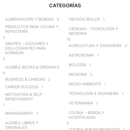
c
CATEGORÍAS
h
f
o
ALIMENTACIÓN Y BEBIDAS
HECHOS REALES
3
1
r
PRODUCTOS PARA COCINA Y
CIENCIAS – TECNOLOGÍA Y
:
REPOSTERÍA
MEDICINA
3
16
SIROPES – AZÚCARES Y
AGRICULTURA Y GANADERÍA
2
EDULCORANTES PARA
HORNEAR
ASTRONOMÍA
1
3
BIOLOGÍA
1
AUDIBLE BOOKS & ORIGINALS
6
MEDICINA
5
BUSINESS & CAREERS
2
MEDIO AMBIENTE
1
CAREER SUCCESS
1
TECNOLOGÍA E INGENIERÍA
1
MOTIVATION & SELF-
IMPROVEMENT
VETERINARIA
1
1
COCINA – BEBIDA Y
MANAGEMENT
1
HOSPITALIDAD
AUDIBLE LIBROS Y
3
ORIGINALES
COCINA POR INGREDIENTES
1