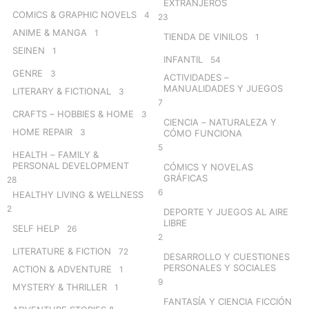
EXTRANJEROS
COMICS & GRAPHIC NOVELS
4
23
ANIME & MANGA
1
TIENDA DE VINILOS
1
SEINEN
1
INFANTIL
54
GENRE
3
ACTIVIDADES –
MANUALIDADES Y JUEGOS
LITERARY & FICTIONAL
3
7
CRAFTS – HOBBIES & HOME
3
CIENCIA – NATURALEZA Y
HOME REPAIR
3
CÓMO FUNCIONA
5
HEALTH – FAMILY &
PERSONAL DEVELOPMENT
CÓMICS Y NOVELAS
GRÁFICAS
28
6
HEALTHY LIVING & WELLNESS
2
DEPORTE Y JUEGOS AL AIRE
LIBRE
SELF HELP
26
2
LITERATURE & FICTION
72
DESARROLLO Y CUESTIONES
PERSONALES Y SOCIALES
ACTION & ADVENTURE
1
9
MYSTERY & THRILLER
1
FANTASÍA Y CIENCIA FICCIÓN