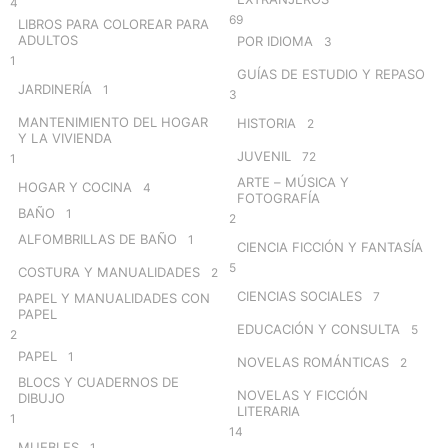
4
69
LIBROS PARA COLOREAR PARA
ADULTOS
POR IDIOMA
3
1
GUÍAS DE ESTUDIO Y REPASO
JARDINERÍA
1
3
MANTENIMIENTO DEL HOGAR
HISTORIA
2
Y LA VIVIENDA
JUVENIL
72
1
ARTE – MÚSICA Y
HOGAR Y COCINA
4
FOTOGRAFÍA
BAÑO
1
2
ALFOMBRILLAS DE BAÑO
1
CIENCIA FICCIÓN Y FANTASÍA
5
COSTURA Y MANUALIDADES
2
CIENCIAS SOCIALES
7
PAPEL Y MANUALIDADES CON
PAPEL
EDUCACIÓN Y CONSULTA
5
2
PAPEL
1
NOVELAS ROMÁNTICAS
2
BLOCS Y CUADERNOS DE
NOVELAS Y FICCIÓN
DIBUJO
LITERARIA
1
14
MUEBLES
1