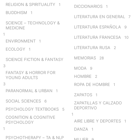
RELIGION & SPIRITUALITY
1
DICCIONARIOS
1
BUDDHISM
1
LITERATURA EN GENERAL
7
SCIENCE – TECHNOLOGY &
LITERATURA ESPAÑOLA
9
MEDICINE
1
LITERATURA FRANCESA
10
ENVIRONMENT
1
LITERATURA RUSA
2
ECOLOGY
1
MEMORIAS
28
SCIENCE FICTION & FANTASY
3
MODA
9
FANTASY & HORROR FOR
HOMBRE
2
YOUNG ADULTS
3
ROPA DE HOMBRE
1
PARANORMAL & URBAN
1
ZAPATOS
1
SOCIAL SCIENCES
6
ZAPATILLAS Y CALZADO
DEPORTIVO
PSYCHOLOGY TEXTBOOKS
5
1
COGNITION & COGNITIVE
AIRE LIBRE Y DEPORTES
1
PSYCHOLOGY
1
DANZA
1
PSYCHOTHERAPY – TA & NLP
MUJER
9