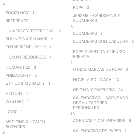
4
ROPA
3
SOCIOLOGY
1
JERSÉIS – CÁRDIGANS Y
SUDADERAS
REFERENCE
1
3
UNIVERSITY TEXTBOOKS
16
SUDADERAS
3
BUSINESS & FINANCE
2
SUDADERAS CON CAPUCHA
3
ENTREPRENEURSHIP
1
ROPA DIVERTIDA Y DE USO
ESPECIAL
HUMAN RESOURCES
1
2
HUMANITIES
3
OTRAS MARCAS DE ROPA
2
PHILOSOPHY
3
NOVELA POLICIACA
10
ETHICS & MORALITY
1
OFICINA Y PAPELERÍA
24
HISTORY
1
CALENDARIOS – AGENDAS Y
WESTERN
1
ORGANIZADORES
PERSONALES
LOGIC
1
10
AGENDAS Y CALENDARIOS
6
MEDICINE & HEALTH
SCIENCES
CALENDARIOS DE PARED
2
6