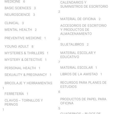
MEDICINE
6
CALENDARIOS Y
SUMINISTROS DE ESCRITORIO
BASIC SCIENCES
3
2
NEUROSCIENCE
3
MATERIAL DE OFICINA
2
CLINICAL
3
ACCESORIOS DE ESCRITORIO
MENTAL HEALTH
Y PRODUCTOS DE
2
ALMACENAMIENTO
PREVENTIVE MEDICINE
1
2
SUJETALIBROS
2
YOUNG ADULT
8
MATERIAL ESCOLAR Y
MYSTERIES & THRILLERS
1
EDUCATIVO
MYSTERY & DETECTIVE
1
7
MATERIAL ESCOLAR
1
PERSONAL HEALTH
1
LIBROS DE LA AMISTAD
1
SEXUALITY & PREGNANCY
1
RECURSOS PARA PLANES DE
BRICOLAJE Y HERRAMIENTAS
ESTUDIOS
1
6
FERRETERÍA
1
PRODUCTOS DE PAPEL PARA
CLAVOS – TORNILLOS Y
OFICINA
PERNOS
5
1
CUADERNOS – BLOCS DE