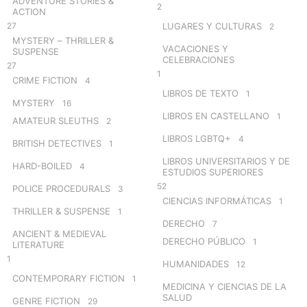
ADVENTURE STORIES &
2
ACTION
27
LUGARES Y CULTURAS
2
MYSTERY – THRILLER &
VACACIONES Y
SUSPENSE
CELEBRACIONES
27
1
CRIME FICTION
4
LIBROS DE TEXTO
1
MYSTERY
16
LIBROS EN CASTELLANO
1
AMATEUR SLEUTHS
2
LIBROS LGBTQ+
4
BRITISH DETECTIVES
1
LIBROS UNIVERSITARIOS Y DE
HARD-BOILED
4
ESTUDIOS SUPERIORES
52
POLICE PROCEDURALS
3
CIENCIAS INFORMÁTICAS
1
THRILLER & SUSPENSE
1
DERECHO
7
ANCIENT & MEDIEVAL
DERECHO PÚBLICO
1
LITERATURE
1
HUMANIDADES
12
CONTEMPORARY FICTION
1
MEDICINA Y CIENCIAS DE LA
SALUD
GENRE FICTION
29