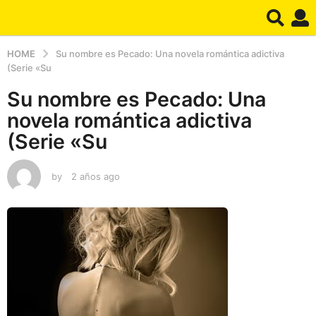
HOME
Su nombre es Pecado: Una novela romántica adictiva
(Serie «Su
Su nombre es Pecado: Una
novela romántica adictiva
(Serie «Su
by
2 años ago
2
a
ñ
o
s
a
g
o