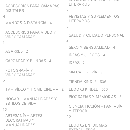
LITERARIOS
ACCESORIOS PARA CÁMARAS
2
DIGITALES
REVISTAS Y SUPLEMENTOS
4
LITERARIOS
MANDOS A DISTANCIA
4
2
ACCESORIOS PARA VÍDEO Y
SALUD Y CUIDADO PERSONAL
VIDEOCÁMARAS
4
1
SEXO Y SENSUALIDAD
4
AGARRES
2
IDEAS Y JUEGOS
4
CARCASAS Y FUNDAS
4
IDEAS
2
FOTOGRAFÍA Y
SIN CATEGORÍA
8
VIDEOCÁMARAS
2
TIENDA KINDLE
506
TV – VÍDEO Y HOME CINEMA
EBOOKS KINDLE
2
506
BIOGRAFÍAS Y MEMORIAS
5
HOGAR – MANUALIDADES Y
ESTILOS DE VIDA
CIENCIA FICCIÓN – FANTASÍA
13
Y TERROR
ARTESANÍA – ARTES
32
DECORATIVAS Y
MANUALIDADES
EBOOKS EN IDIOMAS
EXTRANJEROS