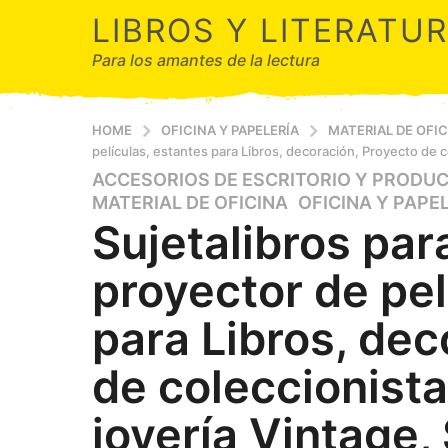
LIBROS Y LITERATU
Para los amantes de la lectura
HOME
OFICINA Y PAPELERÍA
MATERIAL DE OFI
películas, estantes para Libros, decoración, Proyecto de c
ACCESORIOS DE ESCRITORIO Y PRODU
2
MATERIAL DE OFICINA
,
OFICINA Y PAPE
a
Sujetalibros par
ñ
o
proyector de pel
s
a
para Libros, dec
g
o
de coleccionista
2
a
joyería Vintage,
ñ
o