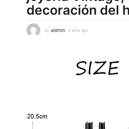
decoración del h
s
a
g
o
admin
by
2 años ago
2
a
ñ
o
s
a
g
o