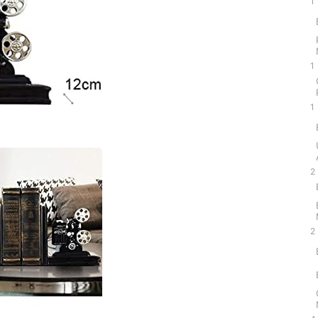
1
1
1
2
2