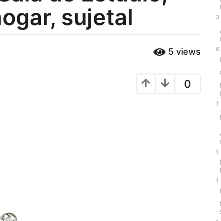
ogar, sujetal
3
6
5
views
0
1
1
1