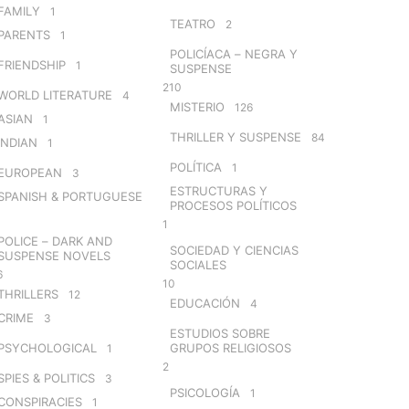
FAMILY
1
TEATRO
2
PARENTS
1
POLICÍACA – NEGRA Y
FRIENDSHIP
1
SUSPENSE
210
WORLD LITERATURE
4
MISTERIO
126
ASIAN
1
THRILLER Y SUSPENSE
84
INDIAN
1
POLÍTICA
1
EUROPEAN
3
ESTRUCTURAS Y
SPANISH & PORTUGUESE
PROCESOS POLÍTICOS
1
POLICE – DARK AND
SOCIEDAD Y CIENCIAS
SUSPENSE NOVELS
SOCIALES
6
10
THRILLERS
12
EDUCACIÓN
4
CRIME
3
ESTUDIOS SOBRE
PSYCHOLOGICAL
GRUPOS RELIGIOSOS
1
2
SPIES & POLITICS
3
PSICOLOGÍA
1
CONSPIRACIES
1