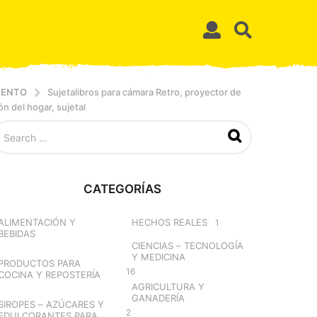
IENTO
Sujetalibros para cámara Retro, proyector de
ón del hogar, sujetal
CATEGORÍAS
ALIMENTACIÓN Y
HECHOS REALES
1
BEBIDAS
CIENCIAS – TECNOLOGÍA
Y MEDICINA
PRODUCTOS PARA
16
COCINA Y REPOSTERÍA
AGRICULTURA Y
GANADERÍA
SIROPES – AZÚCARES Y
2
EDULCORANTES PARA