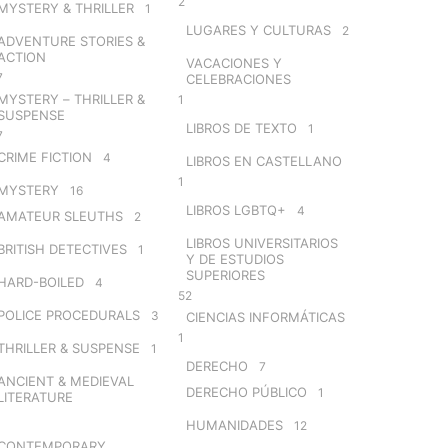
2
MYSTERY & THRILLER
1
LUGARES Y CULTURAS
2
ADVENTURE STORIES &
ACTION
VACACIONES Y
7
CELEBRACIONES
MYSTERY – THRILLER &
1
SUSPENSE
LIBROS DE TEXTO
1
7
CRIME FICTION
4
LIBROS EN CASTELLANO
1
MYSTERY
16
LIBROS LGBTQ+
4
AMATEUR SLEUTHS
2
LIBROS UNIVERSITARIOS
BRITISH DETECTIVES
1
Y DE ESTUDIOS
SUPERIORES
HARD-BOILED
4
52
POLICE PROCEDURALS
3
CIENCIAS INFORMÁTICAS
1
THRILLER & SUSPENSE
1
DERECHO
7
ANCIENT & MEDIEVAL
DERECHO PÚBLICO
1
LITERATURE
HUMANIDADES
12
CONTEMPORARY