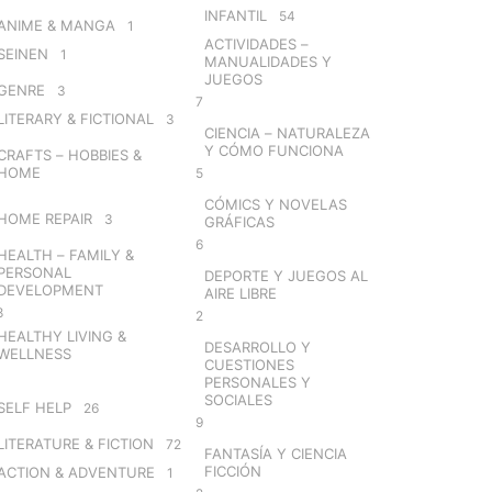
INFANTIL
54
ANIME & MANGA
1
ACTIVIDADES –
SEINEN
1
MANUALIDADES Y
JUEGOS
GENRE
3
7
LITERARY & FICTIONAL
3
CIENCIA – NATURALEZA
Y CÓMO FUNCIONA
CRAFTS – HOBBIES &
HOME
5
CÓMICS Y NOVELAS
HOME REPAIR
3
GRÁFICAS
6
HEALTH – FAMILY &
PERSONAL
DEPORTE Y JUEGOS AL
DEVELOPMENT
AIRE LIBRE
8
2
HEALTHY LIVING &
DESARROLLO Y
WELLNESS
CUESTIONES
PERSONALES Y
SOCIALES
SELF HELP
26
9
LITERATURE & FICTION
72
FANTASÍA Y CIENCIA
FICCIÓN
ACTION & ADVENTURE
1