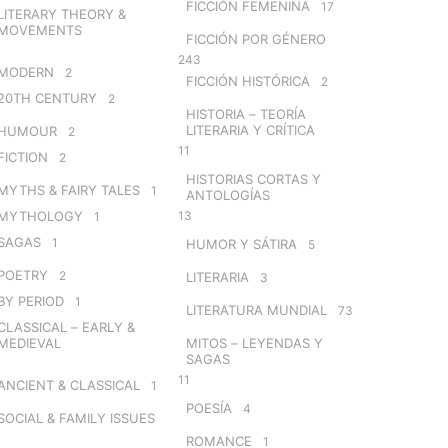
FICCIÓN FEMENINA
17
LITERARY THEORY &
MOVEMENTS
FICCIÓN POR GÉNERO
243
MODERN
2
FICCIÓN HISTÓRICA
2
20TH CENTURY
2
HISTORIA – TEORÍA
LITERARIA Y CRÍTICA
HUMOUR
2
11
FICTION
2
HISTORIAS CORTAS Y
MYTHS & FAIRY TALES
1
ANTOLOGÍAS
MYTHOLOGY
13
1
SAGAS
1
HUMOR Y SÁTIRA
5
POETRY
2
LITERARIA
3
BY PERIOD
1
LITERATURA MUNDIAL
73
CLASSICAL – EARLY &
MEDIEVAL
MITOS – LEYENDAS Y
SAGAS
11
ANCIENT & CLASSICAL
1
POESÍA
4
SOCIAL & FAMILY ISSUES
ROMANCE
1