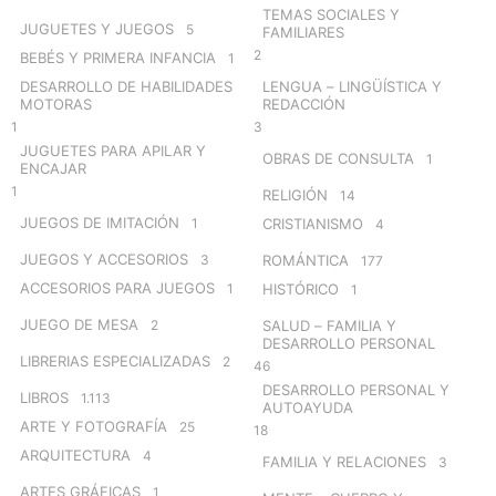
TEMAS SOCIALES Y
JUGUETES Y JUEGOS
5
FAMILIARES
2
BEBÉS Y PRIMERA INFANCIA
1
DESARROLLO DE HABILIDADES
LENGUA – LINGÜÍSTICA Y
MOTORAS
REDACCIÓN
1
3
JUGUETES PARA APILAR Y
OBRAS DE CONSULTA
1
ENCAJAR
1
RELIGIÓN
14
JUEGOS DE IMITACIÓN
1
CRISTIANISMO
4
JUEGOS Y ACCESORIOS
3
ROMÁNTICA
177
ACCESORIOS PARA JUEGOS
1
HISTÓRICO
1
JUEGO DE MESA
2
SALUD – FAMILIA Y
DESARROLLO PERSONAL
LIBRERIAS ESPECIALIZADAS
2
46
DESARROLLO PERSONAL Y
LIBROS
1.113
AUTOAYUDA
ARTE Y FOTOGRAFÍA
25
18
ARQUITECTURA
4
FAMILIA Y RELACIONES
3
ARTES GRÁFICAS
1