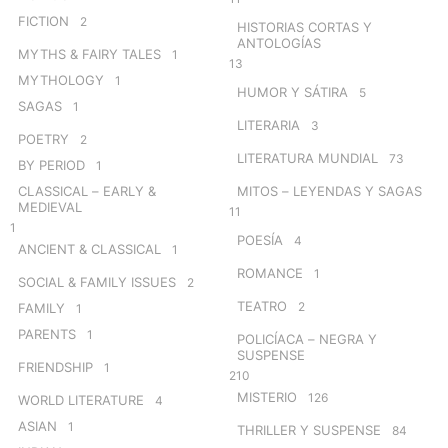
FICTION
2
HISTORIAS CORTAS Y
ANTOLOGÍAS
MYTHS & FAIRY TALES
1
13
MYTHOLOGY
1
HUMOR Y SÁTIRA
5
SAGAS
1
LITERARIA
3
POETRY
2
LITERATURA MUNDIAL
73
BY PERIOD
1
CLASSICAL – EARLY &
MITOS – LEYENDAS Y SAGAS
MEDIEVAL
11
1
POESÍA
4
ANCIENT & CLASSICAL
1
ROMANCE
1
SOCIAL & FAMILY ISSUES
2
TEATRO
2
FAMILY
1
PARENTS
1
POLICÍACA – NEGRA Y
SUSPENSE
FRIENDSHIP
1
210
MISTERIO
126
WORLD LITERATURE
4
ASIAN
1
THRILLER Y SUSPENSE
84