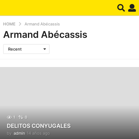
HOME
Armand Abécassis
Armand Abécassis
Recent
1
0
DELITOS CONYUGALES
by
admin
14 años ago
1