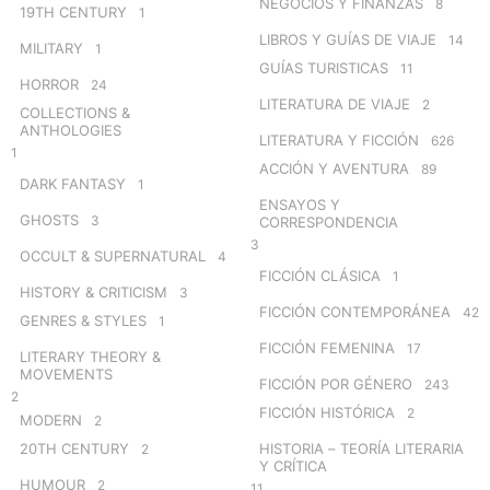
NEGOCIOS Y FINANZAS
8
19TH CENTURY
1
LIBROS Y GUÍAS DE VIAJE
14
MILITARY
1
GUÍAS TURISTICAS
11
HORROR
24
LITERATURA DE VIAJE
2
COLLECTIONS &
ANTHOLOGIES
LITERATURA Y FICCIÓN
626
1
ACCIÓN Y AVENTURA
89
DARK FANTASY
1
ENSAYOS Y
GHOSTS
3
CORRESPONDENCIA
3
OCCULT & SUPERNATURAL
4
FICCIÓN CLÁSICA
1
HISTORY & CRITICISM
3
FICCIÓN CONTEMPORÁNEA
42
GENRES & STYLES
1
FICCIÓN FEMENINA
17
LITERARY THEORY &
MOVEMENTS
FICCIÓN POR GÉNERO
243
2
FICCIÓN HISTÓRICA
2
MODERN
2
20TH CENTURY
HISTORIA – TEORÍA LITERARIA
2
Y CRÍTICA
HUMOUR
2
11