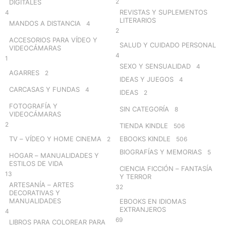
2
DIGITALES
REVISTAS Y SUPLEMENTOS
4
LITERARIOS
MANDOS A DISTANCIA
4
2
ACCESORIOS PARA VÍDEO Y
SALUD Y CUIDADO PERSONAL
VIDEOCÁMARAS
4
1
SEXO Y SENSUALIDAD
4
AGARRES
2
IDEAS Y JUEGOS
4
CARCASAS Y FUNDAS
4
IDEAS
2
FOTOGRAFÍA Y
SIN CATEGORÍA
8
VIDEOCÁMARAS
2
TIENDA KINDLE
506
TV – VÍDEO Y HOME CINEMA
EBOOKS KINDLE
2
506
BIOGRAFÍAS Y MEMORIAS
5
HOGAR – MANUALIDADES Y
ESTILOS DE VIDA
CIENCIA FICCIÓN – FANTASÍA
13
Y TERROR
ARTESANÍA – ARTES
32
DECORATIVAS Y
MANUALIDADES
EBOOKS EN IDIOMAS
EXTRANJEROS
4
69
LIBROS PARA COLOREAR PARA