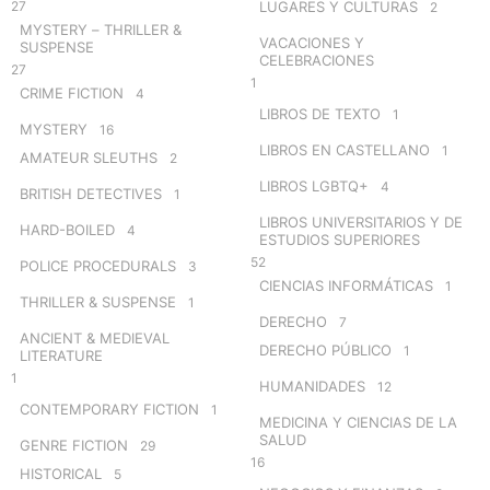
27
LUGARES Y CULTURAS
2
MYSTERY – THRILLER &
VACACIONES Y
SUSPENSE
CELEBRACIONES
27
1
CRIME FICTION
4
LIBROS DE TEXTO
1
MYSTERY
16
LIBROS EN CASTELLANO
1
AMATEUR SLEUTHS
2
LIBROS LGBTQ+
4
BRITISH DETECTIVES
1
LIBROS UNIVERSITARIOS Y DE
HARD-BOILED
4
ESTUDIOS SUPERIORES
52
POLICE PROCEDURALS
3
CIENCIAS INFORMÁTICAS
1
THRILLER & SUSPENSE
1
DERECHO
7
ANCIENT & MEDIEVAL
DERECHO PÚBLICO
1
LITERATURE
1
HUMANIDADES
12
CONTEMPORARY FICTION
1
MEDICINA Y CIENCIAS DE LA
SALUD
GENRE FICTION
29
16
HISTORICAL
5