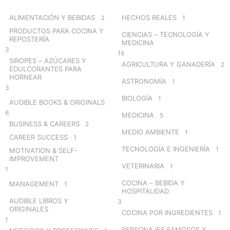
f
o
ALIMENTACIÓN Y BEBIDAS
HECHOS REALES
3
1
r
PRODUCTOS PARA COCINA Y
CIENCIAS – TECNOLOGÍA Y
:
REPOSTERÍA
MEDICINA
3
16
SIROPES – AZÚCARES Y
AGRICULTURA Y GANADERÍA
2
EDULCORANTES PARA
HORNEAR
ASTRONOMÍA
1
3
BIOLOGÍA
1
AUDIBLE BOOKS & ORIGINALS
6
MEDICINA
5
BUSINESS & CAREERS
2
MEDIO AMBIENTE
1
CAREER SUCCESS
1
TECNOLOGÍA E INGENIERÍA
1
MOTIVATION & SELF-
IMPROVEMENT
VETERINARIA
1
1
COCINA – BEBIDA Y
MANAGEMENT
1
HOSPITALIDAD
AUDIBLE LIBROS Y
3
ORIGINALES
COCINA POR INGREDIENTES
1
1
PERSONAJES FAMOSOS Y