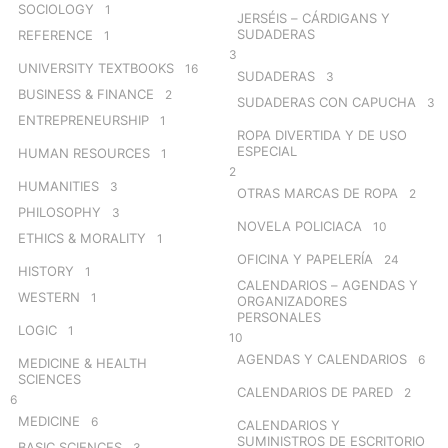
SOCIOLOGY
1
JERSÉIS – CÁRDIGANS Y
SUDADERAS
REFERENCE
1
3
UNIVERSITY TEXTBOOKS
16
SUDADERAS
3
BUSINESS & FINANCE
2
SUDADERAS CON CAPUCHA
3
ENTREPRENEURSHIP
1
ROPA DIVERTIDA Y DE USO
ESPECIAL
HUMAN RESOURCES
1
2
HUMANITIES
3
OTRAS MARCAS DE ROPA
2
PHILOSOPHY
3
NOVELA POLICIACA
10
ETHICS & MORALITY
1
OFICINA Y PAPELERÍA
24
HISTORY
1
CALENDARIOS – AGENDAS Y
WESTERN
1
ORGANIZADORES
PERSONALES
LOGIC
1
10
AGENDAS Y CALENDARIOS
6
MEDICINE & HEALTH
SCIENCES
CALENDARIOS DE PARED
2
6
MEDICINE
6
CALENDARIOS Y
SUMINISTROS DE ESCRITORIO
BASIC SCIENCES
3