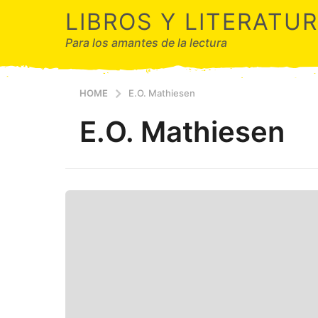
LIBROS Y LITERATU
Para los amantes de la lectura
HOME
E.O. Mathiesen
E.O. Mathiesen