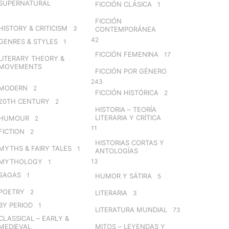
SUPERNATURAL
FICCIÓN CLÁSICA
1
FICCIÓN
HISTORY & CRITICISM
3
CONTEMPORÁNEA
42
GENRES & STYLES
1
FICCIÓN FEMENINA
17
LITERARY THEORY &
MOVEMENTS
FICCIÓN POR GÉNERO
243
MODERN
2
FICCIÓN HISTÓRICA
2
20TH CENTURY
2
HISTORIA – TEORÍA
LITERARIA Y CRÍTICA
HUMOUR
2
11
FICTION
2
HISTORIAS CORTAS Y
MYTHS & FAIRY TALES
1
ANTOLOGÍAS
MYTHOLOGY
13
1
SAGAS
1
HUMOR Y SÁTIRA
5
POETRY
2
LITERARIA
3
BY PERIOD
1
LITERATURA MUNDIAL
73
CLASSICAL – EARLY &
MEDIEVAL
MITOS – LEYENDAS Y