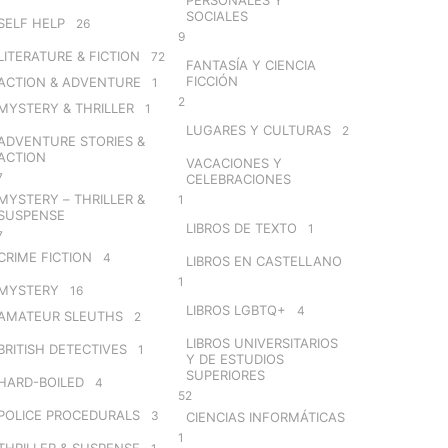
SOCIALES
SELF HELP
26
9
LITERATURE & FICTION
72
FANTASÍA Y CIENCIA
FICCIÓN
ACTION & ADVENTURE
1
2
MYSTERY & THRILLER
1
LUGARES Y CULTURAS
2
ADVENTURE STORIES &
ACTION
VACACIONES Y
7
CELEBRACIONES
MYSTERY – THRILLER &
1
SUSPENSE
LIBROS DE TEXTO
1
7
CRIME FICTION
4
LIBROS EN CASTELLANO
1
MYSTERY
16
LIBROS LGBTQ+
4
AMATEUR SLEUTHS
2
LIBROS UNIVERSITARIOS
BRITISH DETECTIVES
1
Y DE ESTUDIOS
SUPERIORES
HARD-BOILED
4
52
POLICE PROCEDURALS
3
CIENCIAS INFORMÁTICAS
1
THRILLER & SUSPENSE