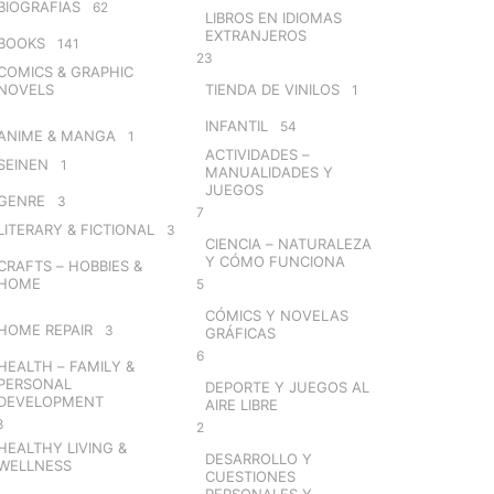
BIOGRAFIAS
62
LIBROS EN IDIOMAS
EXTRANJEROS
BOOKS
141
23
COMICS & GRAPHIC
NOVELS
TIENDA DE VINILOS
1
INFANTIL
54
ANIME & MANGA
1
ACTIVIDADES –
SEINEN
1
MANUALIDADES Y
JUEGOS
GENRE
3
7
LITERARY & FICTIONAL
3
CIENCIA – NATURALEZA
Y CÓMO FUNCIONA
CRAFTS – HOBBIES &
HOME
5
CÓMICS Y NOVELAS
HOME REPAIR
3
GRÁFICAS
6
HEALTH – FAMILY &
PERSONAL
DEPORTE Y JUEGOS AL
DEVELOPMENT
AIRE LIBRE
8
2
HEALTHY LIVING &
DESARROLLO Y
WELLNESS
CUESTIONES
PERSONALES Y