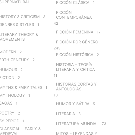
SUPERNATURAL
FICCIÓN CLÁSICA
1
FICCIÓN
HISTORY & CRITICISM
3
CONTEMPORÁNEA
42
GENRES & STYLES
1
FICCIÓN FEMENINA
17
LITERARY THEORY &
MOVEMENTS
FICCIÓN POR GÉNERO
243
MODERN
2
FICCIÓN HISTÓRICA
2
20TH CENTURY
2
HISTORIA – TEORÍA
LITERARIA Y CRÍTICA
HUMOUR
2
11
FICTION
2
HISTORIAS CORTAS Y
MYTHS & FAIRY TALES
1
ANTOLOGÍAS
MYTHOLOGY
13
1
SAGAS
1
HUMOR Y SÁTIRA
5
POETRY
2
LITERARIA
3
BY PERIOD
1
LITERATURA MUNDIAL
73
CLASSICAL – EARLY &
MEDIEVAL
MITOS – LEYENDAS Y