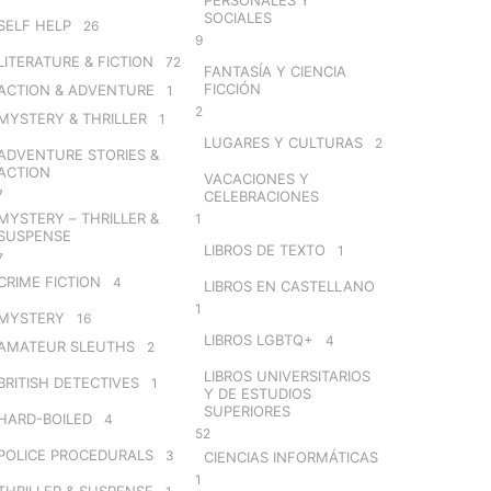
SOCIALES
SELF HELP
26
9
LITERATURE & FICTION
72
FANTASÍA Y CIENCIA
FICCIÓN
ACTION & ADVENTURE
1
2
MYSTERY & THRILLER
1
LUGARES Y CULTURAS
2
ADVENTURE STORIES &
ACTION
VACACIONES Y
7
CELEBRACIONES
MYSTERY – THRILLER &
1
SUSPENSE
LIBROS DE TEXTO
1
7
CRIME FICTION
4
LIBROS EN CASTELLANO
1
MYSTERY
16
LIBROS LGBTQ+
4
AMATEUR SLEUTHS
2
LIBROS UNIVERSITARIOS
BRITISH DETECTIVES
1
Y DE ESTUDIOS
SUPERIORES
HARD-BOILED
4
52
POLICE PROCEDURALS
3
CIENCIAS INFORMÁTICAS
1
THRILLER & SUSPENSE