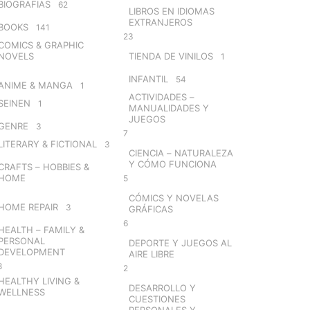
BIOGRAFIAS
62
LIBROS EN IDIOMAS
EXTRANJEROS
BOOKS
141
23
COMICS & GRAPHIC
NOVELS
TIENDA DE VINILOS
1
INFANTIL
54
ANIME & MANGA
1
ACTIVIDADES –
SEINEN
1
MANUALIDADES Y
JUEGOS
GENRE
3
7
LITERARY & FICTIONAL
3
CIENCIA – NATURALEZA
Y CÓMO FUNCIONA
CRAFTS – HOBBIES &
HOME
5
CÓMICS Y NOVELAS
HOME REPAIR
3
GRÁFICAS
6
HEALTH – FAMILY &
PERSONAL
DEPORTE Y JUEGOS AL
DEVELOPMENT
AIRE LIBRE
8
2
HEALTHY LIVING &
DESARROLLO Y
WELLNESS
CUESTIONES
PERSONALES Y