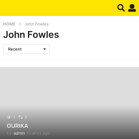
HOME
John Fowles
John Fowles
Recent
1
0
OURIKA
by
admin
15 años ago
1