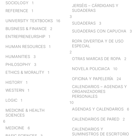
SOCIOLOGY
1
JERSÉIS – CÁRDIGANS Y
SUDADERAS
REFERENCE
1
3
UNIVERSITY TEXTBOOKS
16
SUDADERAS
3
BUSINESS & FINANCE
2
SUDADERAS CON CAPUCHA
3
ENTREPRENEURSHIP
1
ROPA DIVERTIDA Y DE USO
ESPECIAL
HUMAN RESOURCES
1
2
HUMANITIES
3
OTRAS MARCAS DE ROPA
2
PHILOSOPHY
3
NOVELA POLICIACA
10
ETHICS & MORALITY
1
OFICINA Y PAPELERÍA
24
HISTORY
1
CALENDARIOS – AGENDAS Y
WESTERN
1
ORGANIZADORES
PERSONALES
LOGIC
1
10
AGENDAS Y CALENDARIOS
6
MEDICINE & HEALTH
SCIENCES
CALENDARIOS DE PARED
2
6
MEDICINE
6
CALENDARIOS Y
SUMINISTROS DE ESCRITORIO
BASIC SCIENCES
3