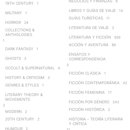
NEGOCIOS Y FINANZAS
8
19TH CENTURY
1
LIBROS Y GUÍAS DE VIAJE
14
MILITARY
1
GUÍAS TURISTICAS
11
HORROR
24
LITERATURA DE VIAJE
2
COLLECTIONS &
ANTHOLOGIES
LITERATURA Y FICCIÓN
626
1
ACCIÓN Y AVENTURA
89
DARK FANTASY
1
ENSAYOS Y
GHOSTS
3
CORRESPONDENCIA
3
OCCULT & SUPERNATURAL
4
FICCIÓN CLÁSICA
1
HISTORY & CRITICISM
3
FICCIÓN CONTEMPORÁNEA
42
GENRES & STYLES
1
FICCIÓN FEMENINA
17
LITERARY THEORY &
MOVEMENTS
FICCIÓN POR GÉNERO
243
2
FICCIÓN HISTÓRICA
2
MODERN
2
20TH CENTURY
HISTORIA – TEORÍA LITERARIA
2
Y CRÍTICA
HUMOUR
2
11