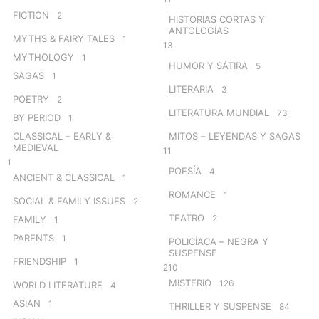
FICTION
2
HISTORIAS CORTAS Y
ANTOLOGÍAS
MYTHS & FAIRY TALES
1
13
MYTHOLOGY
1
HUMOR Y SÁTIRA
5
SAGAS
1
LITERARIA
3
POETRY
2
LITERATURA MUNDIAL
73
BY PERIOD
1
CLASSICAL – EARLY &
MITOS – LEYENDAS Y SAGAS
MEDIEVAL
11
1
POESÍA
4
ANCIENT & CLASSICAL
1
ROMANCE
1
SOCIAL & FAMILY ISSUES
2
TEATRO
2
FAMILY
1
PARENTS
1
POLICÍACA – NEGRA Y
SUSPENSE
FRIENDSHIP
1
210
MISTERIO
126
WORLD LITERATURE
4
ASIAN
1
THRILLER Y SUSPENSE
84