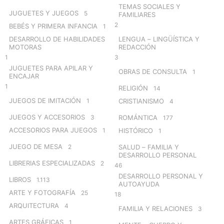
TEMAS SOCIALES Y
JUGUETES Y JUEGOS
5
FAMILIARES
2
BEBÉS Y PRIMERA INFANCIA
1
DESARROLLO DE HABILIDADES
LENGUA – LINGÜÍSTICA Y
MOTORAS
REDACCIÓN
1
3
JUGUETES PARA APILAR Y
OBRAS DE CONSULTA
1
ENCAJAR
1
RELIGIÓN
14
JUEGOS DE IMITACIÓN
1
CRISTIANISMO
4
JUEGOS Y ACCESORIOS
3
ROMÁNTICA
177
ACCESORIOS PARA JUEGOS
1
HISTÓRICO
1
JUEGO DE MESA
2
SALUD – FAMILIA Y
DESARROLLO PERSONAL
LIBRERIAS ESPECIALIZADAS
2
46
DESARROLLO PERSONAL Y
LIBROS
1.113
AUTOAYUDA
ARTE Y FOTOGRAFÍA
25
18
ARQUITECTURA
4
FAMILIA Y RELACIONES
3
ARTES GRÁFICAS
1