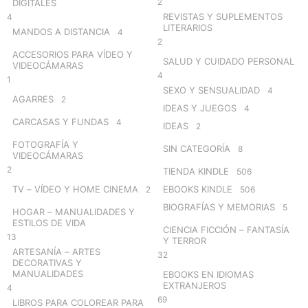
2
DIGITALES
REVISTAS Y SUPLEMENTOS
4
LITERARIOS
MANDOS A DISTANCIA
4
2
ACCESORIOS PARA VÍDEO Y
SALUD Y CUIDADO PERSONAL
VIDEOCÁMARAS
4
1
SEXO Y SENSUALIDAD
4
AGARRES
2
IDEAS Y JUEGOS
4
CARCASAS Y FUNDAS
4
IDEAS
2
FOTOGRAFÍA Y
SIN CATEGORÍA
8
VIDEOCÁMARAS
2
TIENDA KINDLE
506
TV – VÍDEO Y HOME CINEMA
EBOOKS KINDLE
2
506
BIOGRAFÍAS Y MEMORIAS
5
HOGAR – MANUALIDADES Y
ESTILOS DE VIDA
CIENCIA FICCIÓN – FANTASÍA
13
Y TERROR
ARTESANÍA – ARTES
32
DECORATIVAS Y
MANUALIDADES
EBOOKS EN IDIOMAS
EXTRANJEROS
4
69
LIBROS PARA COLOREAR PARA