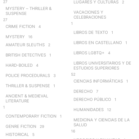
27
LUGARES Y CULTURAS
2
MYSTERY – THRILLER &
VACACIONES Y
SUSPENSE
CELEBRACIONES
27
1
CRIME FICTION
4
LIBROS DE TEXTO
1
MYSTERY
16
LIBROS EN CASTELLANO
1
AMATEUR SLEUTHS
2
LIBROS LGBTQ+
4
BRITISH DETECTIVES
1
LIBROS UNIVERSITARIOS Y DE
HARD-BOILED
4
ESTUDIOS SUPERIORES
52
POLICE PROCEDURALS
3
CIENCIAS INFORMÁTICAS
1
THRILLER & SUSPENSE
1
DERECHO
7
ANCIENT & MEDIEVAL
DERECHO PÚBLICO
1
LITERATURE
1
HUMANIDADES
12
CONTEMPORARY FICTION
1
MEDICINA Y CIENCIAS DE LA
SALUD
GENRE FICTION
29
16
HISTORICAL
5