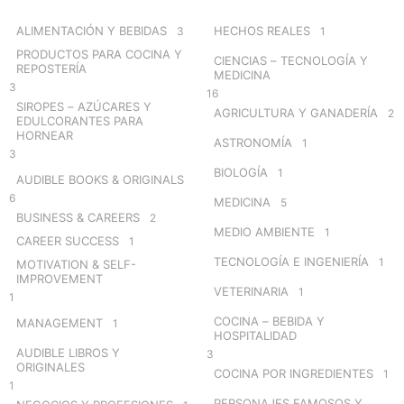
f
o
ALIMENTACIÓN Y BEBIDAS
HECHOS REALES
3
1
r
PRODUCTOS PARA COCINA Y
CIENCIAS – TECNOLOGÍA Y
:
REPOSTERÍA
MEDICINA
3
16
SIROPES – AZÚCARES Y
AGRICULTURA Y GANADERÍA
2
EDULCORANTES PARA
HORNEAR
ASTRONOMÍA
1
3
BIOLOGÍA
1
AUDIBLE BOOKS & ORIGINALS
6
MEDICINA
5
BUSINESS & CAREERS
2
MEDIO AMBIENTE
1
CAREER SUCCESS
1
TECNOLOGÍA E INGENIERÍA
1
MOTIVATION & SELF-
IMPROVEMENT
VETERINARIA
1
1
COCINA – BEBIDA Y
MANAGEMENT
1
HOSPITALIDAD
AUDIBLE LIBROS Y
3
ORIGINALES
COCINA POR INGREDIENTES
1
1
PERSONAJES FAMOSOS Y