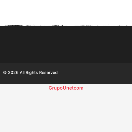
a
ñ
o
s
a
g
o
© 2026 All Rights Reserved
GrupoUnetcom