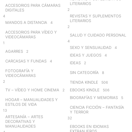
LITERARIOS
ACCESORIOS PARA CÁMARAS
2
DIGITALES
REVISTAS Y SUPLEMENTOS
4
LITERARIOS
MANDOS A DISTANCIA
4
2
ACCESORIOS PARA VÍDEO Y
SALUD Y CUIDADO PERSONAL
VIDEOCÁMARAS
4
1
SEXO Y SENSUALIDAD
4
AGARRES
2
IDEAS Y JUEGOS
4
CARCASAS Y FUNDAS
4
IDEAS
2
FOTOGRAFÍA Y
SIN CATEGORÍA
8
VIDEOCÁMARAS
2
TIENDA KINDLE
506
TV – VÍDEO Y HOME CINEMA
EBOOKS KINDLE
2
506
BIOGRAFÍAS Y MEMORIAS
5
HOGAR – MANUALIDADES Y
ESTILOS DE VIDA
CIENCIA FICCIÓN – FANTASÍA
13
Y TERROR
ARTESANÍA – ARTES
32
DECORATIVAS Y
MANUALIDADES
EBOOKS EN IDIOMAS
EXTRANJEROS