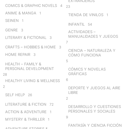
EXTRANJEROS
COMICS & GRAPHIC NOVELS
4
23
ANIME & MANGA
1
TIENDA DE VINILOS
1
SEINEN
1
INFANTIL
54
GENRE
3
ACTIVIDADES –
MANUALIDADES Y JUEGOS
LITERARY & FICTIONAL
3
7
CRAFTS – HOBBIES & HOME
3
CIENCIA – NATURALEZA Y
HOME REPAIR
3
CÓMO FUNCIONA
5
HEALTH – FAMILY &
PERSONAL DEVELOPMENT
CÓMICS Y NOVELAS
GRÁFICAS
28
6
HEALTHY LIVING & WELLNESS
2
DEPORTE Y JUEGOS AL AIRE
LIBRE
SELF HELP
26
2
LITERATURE & FICTION
72
DESARROLLO Y CUESTIONES
PERSONALES Y SOCIALES
ACTION & ADVENTURE
1
9
MYSTERY & THRILLER
1
FANTASÍA Y CIENCIA FICCIÓN
ADVENTURE STORIES &