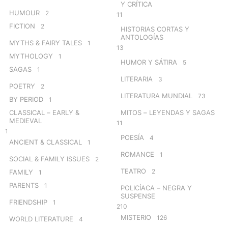
Y CRÍTICA
HUMOUR
2
11
FICTION
2
HISTORIAS CORTAS Y
ANTOLOGÍAS
MYTHS & FAIRY TALES
1
13
MYTHOLOGY
1
HUMOR Y SÁTIRA
5
SAGAS
1
LITERARIA
3
POETRY
2
LITERATURA MUNDIAL
73
BY PERIOD
1
CLASSICAL – EARLY &
MITOS – LEYENDAS Y SAGAS
MEDIEVAL
11
1
POESÍA
4
ANCIENT & CLASSICAL
1
ROMANCE
1
SOCIAL & FAMILY ISSUES
2
TEATRO
2
FAMILY
1
PARENTS
1
POLICÍACA – NEGRA Y
SUSPENSE
FRIENDSHIP
1
210
MISTERIO
126
WORLD LITERATURE
4