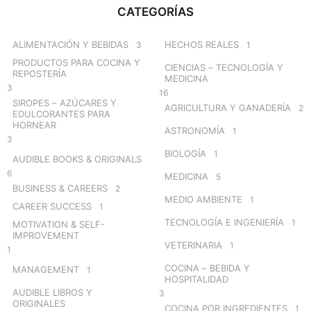
c
CATEGORÍAS
h
f
o
ALIMENTACIÓN Y BEBIDAS
HECHOS REALES
3
1
r
PRODUCTOS PARA COCINA Y
CIENCIAS – TECNOLOGÍA Y
:
REPOSTERÍA
MEDICINA
3
16
SIROPES – AZÚCARES Y
AGRICULTURA Y GANADERÍA
2
EDULCORANTES PARA
HORNEAR
ASTRONOMÍA
1
3
BIOLOGÍA
1
AUDIBLE BOOKS & ORIGINALS
6
MEDICINA
5
BUSINESS & CAREERS
2
MEDIO AMBIENTE
1
CAREER SUCCESS
1
TECNOLOGÍA E INGENIERÍA
1
MOTIVATION & SELF-
IMPROVEMENT
VETERINARIA
1
1
COCINA – BEBIDA Y
MANAGEMENT
1
HOSPITALIDAD
AUDIBLE LIBROS Y
3
ORIGINALES
COCINA POR INGREDIENTES
1