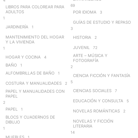
4
69
LIBROS PARA COLOREAR PARA
ADULTOS
POR IDIOMA
3
1
GUÍAS DE ESTUDIO Y REPASO
JARDINERÍA
1
3
MANTENIMIENTO DEL HOGAR
HISTORIA
2
Y LA VIVIENDA
JUVENIL
72
1
ARTE – MÚSICA Y
HOGAR Y COCINA
4
FOTOGRAFÍA
BAÑO
1
2
ALFOMBRILLAS DE BAÑO
1
CIENCIA FICCIÓN Y FANTASÍA
5
COSTURA Y MANUALIDADES
2
CIENCIAS SOCIALES
7
PAPEL Y MANUALIDADES CON
PAPEL
EDUCACIÓN Y CONSULTA
5
2
PAPEL
1
NOVELAS ROMÁNTICAS
2
BLOCS Y CUADERNOS DE
NOVELAS Y FICCIÓN
DIBUJO
LITERARIA
1
14
MUEBLES
1