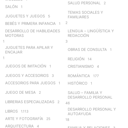
SALUD PERSONAL
2
SALÓN
1
TEMAS SOCIALES Y
JUGUETES Y JUEGOS
5
FAMILIARES
2
BEBÉS Y PRIMERA INFANCIA
1
DESARROLLO DE HABILIDADES
LENGUA – LINGÜÍSTICA Y
MOTORAS
REDACCIÓN
1
3
JUGUETES PARA APILAR Y
OBRAS DE CONSULTA
1
ENCAJAR
1
RELIGIÓN
14
JUEGOS DE IMITACIÓN
1
CRISTIANISMO
4
JUEGOS Y ACCESORIOS
3
ROMÁNTICA
177
ACCESORIOS PARA JUEGOS
1
HISTÓRICO
1
JUEGO DE MESA
2
SALUD – FAMILIA Y
DESARROLLO PERSONAL
LIBRERIAS ESPECIALIZADAS
2
46
DESARROLLO PERSONAL Y
LIBROS
1.113
AUTOAYUDA
ARTE Y FOTOGRAFÍA
25
18
ARQUITECTURA
4
FAMILIA Y RELACIONES
3