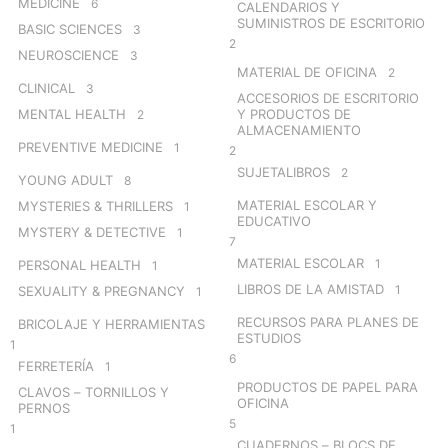
MEDICINE
6
CALENDARIOS Y
SUMINISTROS DE ESCRITORIO
BASIC SCIENCES
3
2
NEUROSCIENCE
3
MATERIAL DE OFICINA
2
CLINICAL
3
ACCESORIOS DE ESCRITORIO
MENTAL HEALTH
Y PRODUCTOS DE
2
ALMACENAMIENTO
PREVENTIVE MEDICINE
1
2
SUJETALIBROS
2
YOUNG ADULT
8
MATERIAL ESCOLAR Y
MYSTERIES & THRILLERS
1
EDUCATIVO
MYSTERY & DETECTIVE
1
7
MATERIAL ESCOLAR
1
PERSONAL HEALTH
1
LIBROS DE LA AMISTAD
1
SEXUALITY & PREGNANCY
1
RECURSOS PARA PLANES DE
BRICOLAJE Y HERRAMIENTAS
ESTUDIOS
1
6
FERRETERÍA
1
PRODUCTOS DE PAPEL PARA
CLAVOS – TORNILLOS Y
OFICINA
PERNOS
5
1
CUADERNOS – BLOCS DE