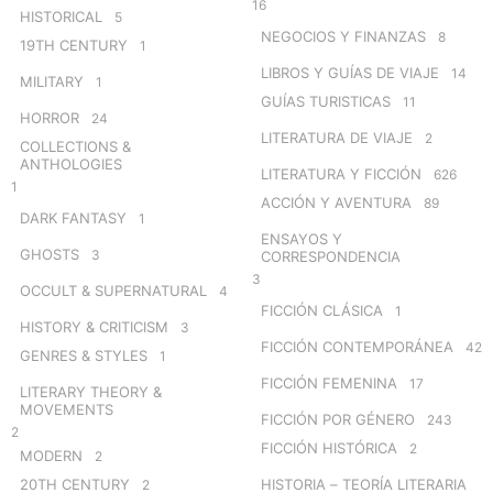
16
HISTORICAL
5
NEGOCIOS Y FINANZAS
8
19TH CENTURY
1
LIBROS Y GUÍAS DE VIAJE
14
MILITARY
1
GUÍAS TURISTICAS
11
HORROR
24
LITERATURA DE VIAJE
2
COLLECTIONS &
ANTHOLOGIES
LITERATURA Y FICCIÓN
626
1
ACCIÓN Y AVENTURA
89
DARK FANTASY
1
ENSAYOS Y
GHOSTS
3
CORRESPONDENCIA
3
OCCULT & SUPERNATURAL
4
FICCIÓN CLÁSICA
1
HISTORY & CRITICISM
3
FICCIÓN CONTEMPORÁNEA
42
GENRES & STYLES
1
FICCIÓN FEMENINA
17
LITERARY THEORY &
MOVEMENTS
FICCIÓN POR GÉNERO
243
2
FICCIÓN HISTÓRICA
2
MODERN
2
20TH CENTURY
HISTORIA – TEORÍA LITERARIA
2