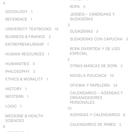
4
ROPA
3
SOCIOLOGY
1
JERSÉIS – CÁRDIGANS Y
SUDADERAS
REFERENCE
1
3
UNIVERSITY TEXTBOOKS
16
SUDADERAS
3
BUSINESS & FINANCE
2
SUDADERAS CON CAPUCHA
3
ENTREPRENEURSHIP
1
ROPA DIVERTIDA Y DE USO
ESPECIAL
HUMAN RESOURCES
1
2
HUMANITIES
3
OTRAS MARCAS DE ROPA
2
PHILOSOPHY
3
NOVELA POLICIACA
10
ETHICS & MORALITY
1
OFICINA Y PAPELERÍA
24
HISTORY
1
CALENDARIOS – AGENDAS Y
WESTERN
1
ORGANIZADORES
PERSONALES
LOGIC
1
10
AGENDAS Y CALENDARIOS
6
MEDICINE & HEALTH
SCIENCES
CALENDARIOS DE PARED
2
6