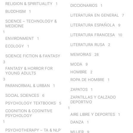
RELIGION & SPIRITUALITY
1
DICCIONARIOS
1
BUDDHISM
1
LITERATURA EN GENERAL
7
SCIENCE – TECHNOLOGY &
LITERATURA ESPAÑOLA
9
MEDICINE
1
LITERATURA FRANCESA
10
ENVIRONMENT
1
LITERATURA RUSA
2
ECOLOGY
1
MEMORIAS
28
SCIENCE FICTION & FANTASY
3
MODA
9
FANTASY & HORROR FOR
HOMBRE
2
YOUNG ADULTS
3
ROPA DE HOMBRE
1
PARANORMAL & URBAN
1
ZAPATOS
1
SOCIAL SCIENCES
6
ZAPATILLAS Y CALZADO
DEPORTIVO
PSYCHOLOGY TEXTBOOKS
5
1
COGNITION & COGNITIVE
AIRE LIBRE Y DEPORTES
1
PSYCHOLOGY
1
DANZA
1
PSYCHOTHERAPY – TA & NLP
MUJER
9