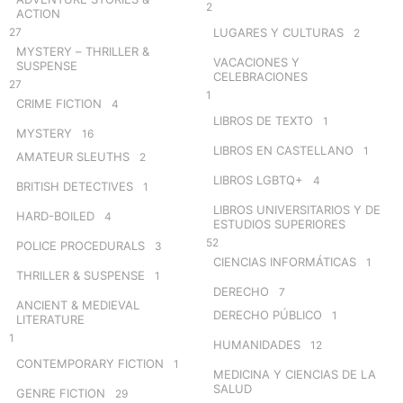
2
ACTION
27
LUGARES Y CULTURAS
2
MYSTERY – THRILLER &
VACACIONES Y
SUSPENSE
CELEBRACIONES
27
1
CRIME FICTION
4
LIBROS DE TEXTO
1
MYSTERY
16
LIBROS EN CASTELLANO
1
AMATEUR SLEUTHS
2
LIBROS LGBTQ+
4
BRITISH DETECTIVES
1
LIBROS UNIVERSITARIOS Y DE
HARD-BOILED
4
ESTUDIOS SUPERIORES
52
POLICE PROCEDURALS
3
CIENCIAS INFORMÁTICAS
1
THRILLER & SUSPENSE
1
DERECHO
7
ANCIENT & MEDIEVAL
DERECHO PÚBLICO
1
LITERATURE
1
HUMANIDADES
12
CONTEMPORARY FICTION
1
MEDICINA Y CIENCIAS DE LA
SALUD
GENRE FICTION
29