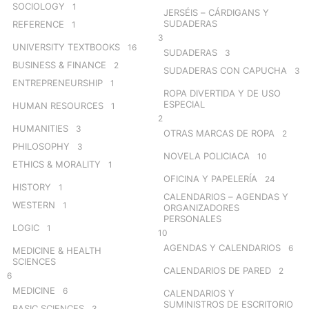
SOCIOLOGY
1
JERSÉIS – CÁRDIGANS Y
SUDADERAS
REFERENCE
1
3
UNIVERSITY TEXTBOOKS
16
SUDADERAS
3
BUSINESS & FINANCE
2
SUDADERAS CON CAPUCHA
3
ENTREPRENEURSHIP
1
ROPA DIVERTIDA Y DE USO
ESPECIAL
HUMAN RESOURCES
1
2
HUMANITIES
3
OTRAS MARCAS DE ROPA
2
PHILOSOPHY
3
NOVELA POLICIACA
10
ETHICS & MORALITY
1
OFICINA Y PAPELERÍA
24
HISTORY
1
CALENDARIOS – AGENDAS Y
WESTERN
1
ORGANIZADORES
PERSONALES
LOGIC
1
10
AGENDAS Y CALENDARIOS
6
MEDICINE & HEALTH
SCIENCES
CALENDARIOS DE PARED
2
6
MEDICINE
6
CALENDARIOS Y
SUMINISTROS DE ESCRITORIO
BASIC SCIENCES
3