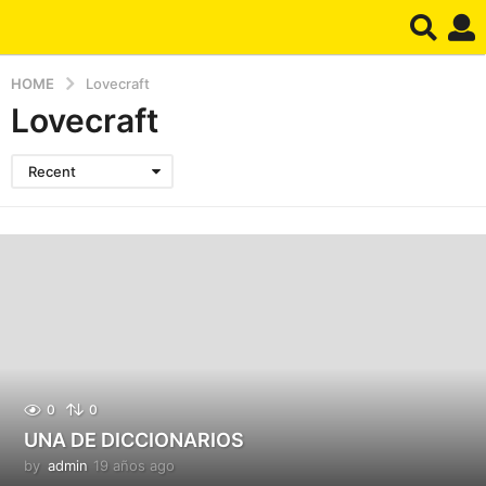
HOME
Lovecraft
Lovecraft
Recent
0
0
UNA DE DICCIONARIOS
by
admin
19 años ago
1