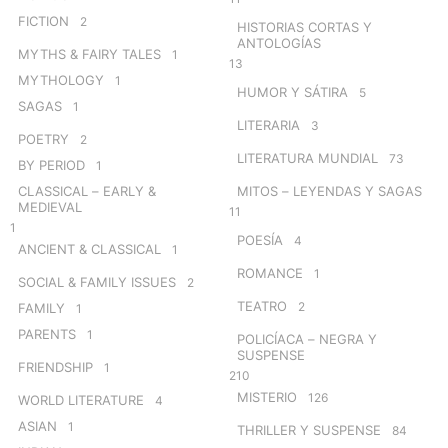
FICTION
2
HISTORIAS CORTAS Y
ANTOLOGÍAS
MYTHS & FAIRY TALES
1
13
MYTHOLOGY
1
HUMOR Y SÁTIRA
5
SAGAS
1
LITERARIA
3
POETRY
2
LITERATURA MUNDIAL
73
BY PERIOD
1
CLASSICAL – EARLY &
MITOS – LEYENDAS Y SAGAS
MEDIEVAL
11
1
POESÍA
4
ANCIENT & CLASSICAL
1
ROMANCE
1
SOCIAL & FAMILY ISSUES
2
TEATRO
2
FAMILY
1
PARENTS
1
POLICÍACA – NEGRA Y
SUSPENSE
FRIENDSHIP
1
210
MISTERIO
126
WORLD LITERATURE
4
ASIAN
1
THRILLER Y SUSPENSE
84