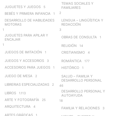
TEMAS SOCIALES Y
JUGUETES Y JUEGOS
5
FAMILIARES
2
BEBÉS Y PRIMERA INFANCIA
1
DESARROLLO DE HABILIDADES
LENGUA – LINGÜÍSTICA Y
MOTORAS
REDACCIÓN
1
3
JUGUETES PARA APILAR Y
OBRAS DE CONSULTA
1
ENCAJAR
1
RELIGIÓN
14
JUEGOS DE IMITACIÓN
1
CRISTIANISMO
4
JUEGOS Y ACCESORIOS
3
ROMÁNTICA
177
ACCESORIOS PARA JUEGOS
1
HISTÓRICO
1
JUEGO DE MESA
2
SALUD – FAMILIA Y
DESARROLLO PERSONAL
LIBRERIAS ESPECIALIZADAS
2
46
DESARROLLO PERSONAL Y
LIBROS
1.113
AUTOAYUDA
ARTE Y FOTOGRAFÍA
25
18
ARQUITECTURA
4
FAMILIA Y RELACIONES
3
ARTES GRÁFICAS
1