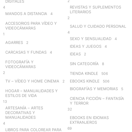
2
DIGITALES
REVISTAS Y SUPLEMENTOS
4
LITERARIOS
MANDOS A DISTANCIA
4
2
ACCESORIOS PARA VÍDEO Y
SALUD Y CUIDADO PERSONAL
VIDEOCÁMARAS
4
1
SEXO Y SENSUALIDAD
4
AGARRES
2
IDEAS Y JUEGOS
4
CARCASAS Y FUNDAS
4
IDEAS
2
FOTOGRAFÍA Y
SIN CATEGORÍA
8
VIDEOCÁMARAS
2
TIENDA KINDLE
506
TV – VÍDEO Y HOME CINEMA
EBOOKS KINDLE
2
506
BIOGRAFÍAS Y MEMORIAS
5
HOGAR – MANUALIDADES Y
ESTILOS DE VIDA
CIENCIA FICCIÓN – FANTASÍA
13
Y TERROR
ARTESANÍA – ARTES
32
DECORATIVAS Y
MANUALIDADES
EBOOKS EN IDIOMAS
EXTRANJEROS
4
69
LIBROS PARA COLOREAR PARA