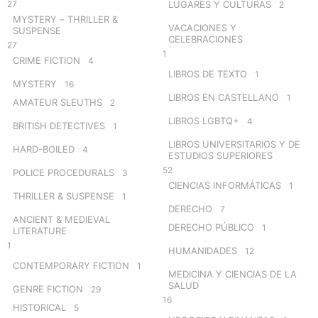
27
LUGARES Y CULTURAS
2
MYSTERY – THRILLER &
VACACIONES Y
SUSPENSE
CELEBRACIONES
27
1
CRIME FICTION
4
LIBROS DE TEXTO
1
MYSTERY
16
LIBROS EN CASTELLANO
1
AMATEUR SLEUTHS
2
LIBROS LGBTQ+
4
BRITISH DETECTIVES
1
LIBROS UNIVERSITARIOS Y DE
HARD-BOILED
4
ESTUDIOS SUPERIORES
52
POLICE PROCEDURALS
3
CIENCIAS INFORMÁTICAS
1
THRILLER & SUSPENSE
1
DERECHO
7
ANCIENT & MEDIEVAL
DERECHO PÚBLICO
1
LITERATURE
1
HUMANIDADES
12
CONTEMPORARY FICTION
1
MEDICINA Y CIENCIAS DE LA
SALUD
GENRE FICTION
29
16
HISTORICAL
5