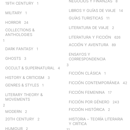
NEGOCIOS Y FINANZAS
8
19TH CENTURY
1
LIBROS Y GUÍAS DE VIAJE
14
MILITARY
1
GUÍAS TURISTICAS
11
HORROR
24
LITERATURA DE VIAJE
2
COLLECTIONS &
ANTHOLOGIES
LITERATURA Y FICCIÓN
626
1
ACCIÓN Y AVENTURA
89
DARK FANTASY
1
ENSAYOS Y
GHOSTS
3
CORRESPONDENCIA
3
OCCULT & SUPERNATURAL
4
FICCIÓN CLÁSICA
1
HISTORY & CRITICISM
3
FICCIÓN CONTEMPORÁNEA
42
GENRES & STYLES
1
FICCIÓN FEMENINA
17
LITERARY THEORY &
MOVEMENTS
FICCIÓN POR GÉNERO
243
2
FICCIÓN HISTÓRICA
2
MODERN
2
20TH CENTURY
HISTORIA – TEORÍA LITERARIA
2
Y CRÍTICA
HUMOUR
2
11