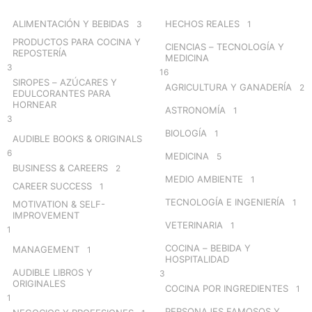
f
o
ALIMENTACIÓN Y BEBIDAS
HECHOS REALES
3
1
r
PRODUCTOS PARA COCINA Y
CIENCIAS – TECNOLOGÍA Y
:
REPOSTERÍA
MEDICINA
3
16
SIROPES – AZÚCARES Y
AGRICULTURA Y GANADERÍA
2
EDULCORANTES PARA
HORNEAR
ASTRONOMÍA
1
3
BIOLOGÍA
1
AUDIBLE BOOKS & ORIGINALS
6
MEDICINA
5
BUSINESS & CAREERS
2
MEDIO AMBIENTE
1
CAREER SUCCESS
1
TECNOLOGÍA E INGENIERÍA
1
MOTIVATION & SELF-
IMPROVEMENT
VETERINARIA
1
1
COCINA – BEBIDA Y
MANAGEMENT
1
HOSPITALIDAD
AUDIBLE LIBROS Y
3
ORIGINALES
COCINA POR INGREDIENTES
1
1
PERSONAJES FAMOSOS Y