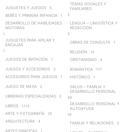
TEMAS SOCIALES Y
JUGUETES Y JUEGOS
5
FAMILIARES
2
BEBÉS Y PRIMERA INFANCIA
1
DESARROLLO DE HABILIDADES
LENGUA – LINGÜÍSTICA Y
MOTORAS
REDACCIÓN
1
3
JUGUETES PARA APILAR Y
OBRAS DE CONSULTA
1
ENCAJAR
1
RELIGIÓN
14
JUEGOS DE IMITACIÓN
1
CRISTIANISMO
4
JUEGOS Y ACCESORIOS
3
ROMÁNTICA
177
ACCESORIOS PARA JUEGOS
1
HISTÓRICO
1
JUEGO DE MESA
2
SALUD – FAMILIA Y
DESARROLLO PERSONAL
LIBRERIAS ESPECIALIZADAS
2
46
DESARROLLO PERSONAL Y
LIBROS
1.113
AUTOAYUDA
ARTE Y FOTOGRAFÍA
25
18
ARQUITECTURA
4
FAMILIA Y RELACIONES
3
ARTES GRÁFICAS
1