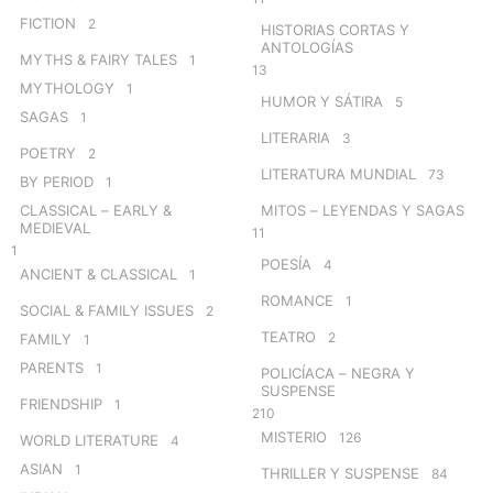
FICTION
2
HISTORIAS CORTAS Y
ANTOLOGÍAS
MYTHS & FAIRY TALES
1
13
MYTHOLOGY
1
HUMOR Y SÁTIRA
5
SAGAS
1
LITERARIA
3
POETRY
2
LITERATURA MUNDIAL
73
BY PERIOD
1
CLASSICAL – EARLY &
MITOS – LEYENDAS Y SAGAS
MEDIEVAL
11
1
POESÍA
4
ANCIENT & CLASSICAL
1
ROMANCE
1
SOCIAL & FAMILY ISSUES
2
TEATRO
2
FAMILY
1
PARENTS
1
POLICÍACA – NEGRA Y
SUSPENSE
FRIENDSHIP
1
210
MISTERIO
126
WORLD LITERATURE
4
ASIAN
1
THRILLER Y SUSPENSE
84