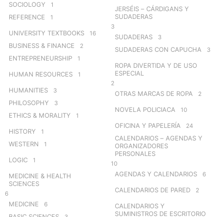
SOCIOLOGY
1
JERSÉIS – CÁRDIGANS Y
SUDADERAS
REFERENCE
1
3
UNIVERSITY TEXTBOOKS
16
SUDADERAS
3
BUSINESS & FINANCE
2
SUDADERAS CON CAPUCHA
3
ENTREPRENEURSHIP
1
ROPA DIVERTIDA Y DE USO
ESPECIAL
HUMAN RESOURCES
1
2
HUMANITIES
3
OTRAS MARCAS DE ROPA
2
PHILOSOPHY
3
NOVELA POLICIACA
10
ETHICS & MORALITY
1
OFICINA Y PAPELERÍA
24
HISTORY
1
CALENDARIOS – AGENDAS Y
WESTERN
1
ORGANIZADORES
PERSONALES
LOGIC
1
10
AGENDAS Y CALENDARIOS
6
MEDICINE & HEALTH
SCIENCES
CALENDARIOS DE PARED
2
6
MEDICINE
6
CALENDARIOS Y
SUMINISTROS DE ESCRITORIO
BASIC SCIENCES
3