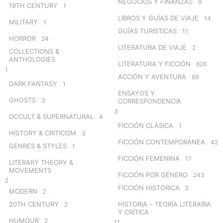
NEGOCIOS Y FINANZAS
8
19TH CENTURY
1
LIBROS Y GUÍAS DE VIAJE
14
MILITARY
1
GUÍAS TURISTICAS
11
HORROR
24
LITERATURA DE VIAJE
2
COLLECTIONS &
ANTHOLOGIES
LITERATURA Y FICCIÓN
626
1
ACCIÓN Y AVENTURA
89
DARK FANTASY
1
ENSAYOS Y
GHOSTS
3
CORRESPONDENCIA
3
OCCULT & SUPERNATURAL
4
FICCIÓN CLÁSICA
1
HISTORY & CRITICISM
3
FICCIÓN CONTEMPORÁNEA
42
GENRES & STYLES
1
FICCIÓN FEMENINA
17
LITERARY THEORY &
MOVEMENTS
FICCIÓN POR GÉNERO
243
2
FICCIÓN HISTÓRICA
2
MODERN
2
20TH CENTURY
HISTORIA – TEORÍA LITERARIA
2
Y CRÍTICA
HUMOUR
2
11