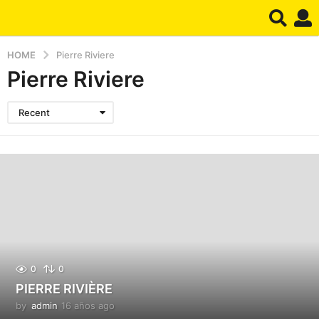
HOME
Pierre Riviere
Pierre Riviere
Recent
0
0
PIERRE RIVIÈRE
by
admin
16 años ago
1