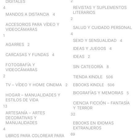
2
DIGITALES
REVISTAS Y SUPLEMENTOS
4
LITERARIOS
MANDOS A DISTANCIA
4
2
ACCESORIOS PARA VÍDEO Y
SALUD Y CUIDADO PERSONAL
VIDEOCÁMARAS
4
1
SEXO Y SENSUALIDAD
4
AGARRES
2
IDEAS Y JUEGOS
4
CARCASAS Y FUNDAS
4
IDEAS
2
FOTOGRAFÍA Y
SIN CATEGORÍA
8
VIDEOCÁMARAS
2
TIENDA KINDLE
506
TV – VÍDEO Y HOME CINEMA
EBOOKS KINDLE
2
506
BIOGRAFÍAS Y MEMORIAS
5
HOGAR – MANUALIDADES Y
ESTILOS DE VIDA
CIENCIA FICCIÓN – FANTASÍA
13
Y TERROR
ARTESANÍA – ARTES
32
DECORATIVAS Y
MANUALIDADES
EBOOKS EN IDIOMAS
EXTRANJEROS
4
69
LIBROS PARA COLOREAR PARA