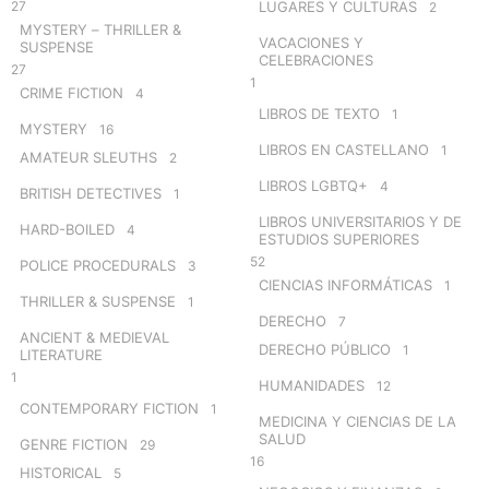
27
LUGARES Y CULTURAS
2
MYSTERY – THRILLER &
VACACIONES Y
SUSPENSE
CELEBRACIONES
27
1
CRIME FICTION
4
LIBROS DE TEXTO
1
MYSTERY
16
LIBROS EN CASTELLANO
1
AMATEUR SLEUTHS
2
LIBROS LGBTQ+
4
BRITISH DETECTIVES
1
LIBROS UNIVERSITARIOS Y DE
HARD-BOILED
4
ESTUDIOS SUPERIORES
52
POLICE PROCEDURALS
3
CIENCIAS INFORMÁTICAS
1
THRILLER & SUSPENSE
1
DERECHO
7
ANCIENT & MEDIEVAL
DERECHO PÚBLICO
1
LITERATURE
1
HUMANIDADES
12
CONTEMPORARY FICTION
1
MEDICINA Y CIENCIAS DE LA
SALUD
GENRE FICTION
29
16
HISTORICAL
5