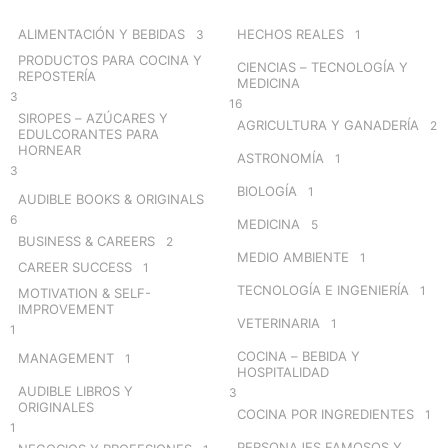
f
o
ALIMENTACIÓN Y BEBIDAS
HECHOS REALES
3
1
r
PRODUCTOS PARA COCINA Y
CIENCIAS – TECNOLOGÍA Y
:
REPOSTERÍA
MEDICINA
3
16
SIROPES – AZÚCARES Y
AGRICULTURA Y GANADERÍA
2
EDULCORANTES PARA
HORNEAR
ASTRONOMÍA
1
3
BIOLOGÍA
1
AUDIBLE BOOKS & ORIGINALS
6
MEDICINA
5
BUSINESS & CAREERS
2
MEDIO AMBIENTE
1
CAREER SUCCESS
1
TECNOLOGÍA E INGENIERÍA
1
MOTIVATION & SELF-
IMPROVEMENT
VETERINARIA
1
1
COCINA – BEBIDA Y
MANAGEMENT
1
HOSPITALIDAD
AUDIBLE LIBROS Y
3
ORIGINALES
COCINA POR INGREDIENTES
1
1
PERSONAJES FAMOSOS Y