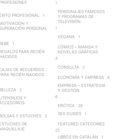
PROFESIONES
1
PERSONAJES FAMOSOS
ÉXITO PROFESIONAL
1
Y PROGRAMAS DE
TELEVISIÓN
MOTIVACIÓN Y
1
SUPERACIÓN PERSONAL
VEGANA
1
BEBÉ
1
CÓMICS – MANGA Y
REGALOS PARA RECIÉN
NOVELAS GRÁFICAS
NACIDOS
4
CONSULTA
2
CAJAS DE RECUERDOS
PARA RECIÉN NACIDOS
ECONOMÍA Y EMPRESA
8
EMPRESA – ESTRATEGIA
BELLEZA
2
Y GESTIÓN
6
UTENSILIOS Y
ACCESORIOS
ERÓTICA
28
SEX GUIDES
1
BOLSAS Y ESTUCHES
2
ESTUCHES DE
FEATURED CATEGORIES
MAQUILLAJE
25
LIBROS EN CATALÁN
1