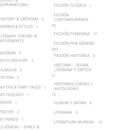
SUPERNATURAL
FICCIÓN CLÁSICA
1
FICCIÓN
HISTORY & CRITICISM
3
CONTEMPORÁNEA
42
GENRES & STYLES
1
FICCIÓN FEMENINA
17
LITERARY THEORY &
MOVEMENTS
FICCIÓN POR GÉNERO
243
MODERN
2
FICCIÓN HISTÓRICA
2
20TH CENTURY
2
HISTORIA – TEORÍA
LITERARIA Y CRÍTICA
HUMOUR
2
11
FICTION
2
HISTORIAS CORTAS Y
MYTHS & FAIRY TALES
1
ANTOLOGÍAS
MYTHOLOGY
13
1
SAGAS
1
HUMOR Y SÁTIRA
5
POETRY
2
LITERARIA
3
BY PERIOD
1
LITERATURA MUNDIAL
73
CLASSICAL – EARLY &