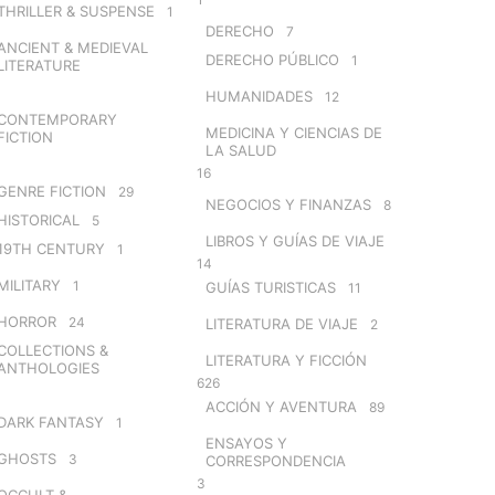
THRILLER & SUSPENSE
1
DERECHO
7
ANCIENT & MEDIEVAL
DERECHO PÚBLICO
1
LITERATURE
HUMANIDADES
12
CONTEMPORARY
MEDICINA Y CIENCIAS DE
FICTION
LA SALUD
16
GENRE FICTION
29
NEGOCIOS Y FINANZAS
8
HISTORICAL
5
LIBROS Y GUÍAS DE VIAJE
19TH CENTURY
1
14
MILITARY
1
GUÍAS TURISTICAS
11
HORROR
24
LITERATURA DE VIAJE
2
COLLECTIONS &
LITERATURA Y FICCIÓN
ANTHOLOGIES
626
ACCIÓN Y AVENTURA
89
DARK FANTASY
1
ENSAYOS Y
GHOSTS
3
CORRESPONDENCIA
3
OCCULT &