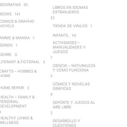
BIOGRAFIAS
62
LIBROS EN IDIOMAS
EXTRANJEROS
BOOKS
141
23
COMICS & GRAPHIC
NOVELS
TIENDA DE VINILOS
1
INFANTIL
54
ANIME & MANGA
1
ACTIVIDADES –
SEINEN
1
MANUALIDADES Y
JUEGOS
GENRE
3
7
LITERARY & FICTIONAL
3
CIENCIA – NATURALEZA
Y CÓMO FUNCIONA
CRAFTS – HOBBIES &
HOME
5
CÓMICS Y NOVELAS
HOME REPAIR
3
GRÁFICAS
6
HEALTH – FAMILY &
PERSONAL
DEPORTE Y JUEGOS AL
DEVELOPMENT
AIRE LIBRE
8
2
HEALTHY LIVING &
DESARROLLO Y
WELLNESS
CUESTIONES