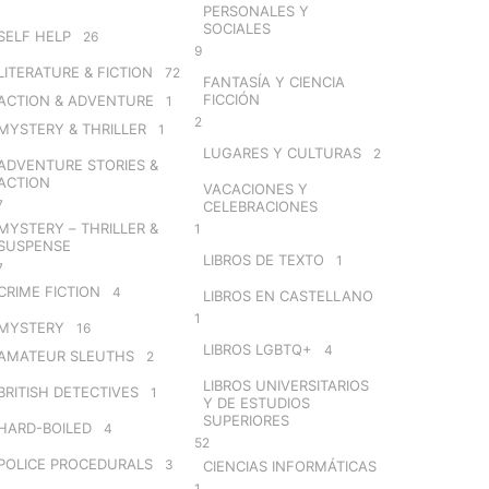
PERSONALES Y
SOCIALES
SELF HELP
26
9
LITERATURE & FICTION
72
FANTASÍA Y CIENCIA
FICCIÓN
ACTION & ADVENTURE
1
2
MYSTERY & THRILLER
1
LUGARES Y CULTURAS
2
ADVENTURE STORIES &
ACTION
VACACIONES Y
7
CELEBRACIONES
MYSTERY – THRILLER &
1
SUSPENSE
LIBROS DE TEXTO
1
7
CRIME FICTION
4
LIBROS EN CASTELLANO
1
MYSTERY
16
LIBROS LGBTQ+
4
AMATEUR SLEUTHS
2
LIBROS UNIVERSITARIOS
BRITISH DETECTIVES
1
Y DE ESTUDIOS
SUPERIORES
HARD-BOILED
4
52
POLICE PROCEDURALS
3
CIENCIAS INFORMÁTICAS
1