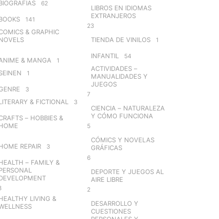
BIOGRAFIAS
62
LIBROS EN IDIOMAS
EXTRANJEROS
BOOKS
141
23
COMICS & GRAPHIC
NOVELS
TIENDA DE VINILOS
1
INFANTIL
54
ANIME & MANGA
1
ACTIVIDADES –
SEINEN
1
MANUALIDADES Y
JUEGOS
GENRE
3
7
LITERARY & FICTIONAL
3
CIENCIA – NATURALEZA
Y CÓMO FUNCIONA
CRAFTS – HOBBIES &
HOME
5
CÓMICS Y NOVELAS
HOME REPAIR
3
GRÁFICAS
6
HEALTH – FAMILY &
PERSONAL
DEPORTE Y JUEGOS AL
DEVELOPMENT
AIRE LIBRE
8
2
HEALTHY LIVING &
DESARROLLO Y
WELLNESS
CUESTIONES
PERSONALES Y