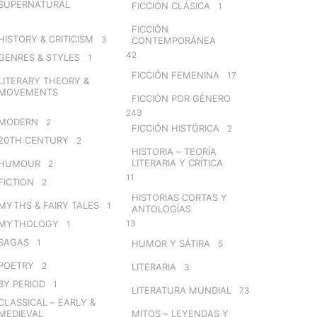
SUPERNATURAL
FICCIÓN CLÁSICA
1
FICCIÓN
HISTORY & CRITICISM
3
CONTEMPORÁNEA
42
GENRES & STYLES
1
FICCIÓN FEMENINA
17
LITERARY THEORY &
MOVEMENTS
FICCIÓN POR GÉNERO
243
MODERN
2
FICCIÓN HISTÓRICA
2
20TH CENTURY
2
HISTORIA – TEORÍA
LITERARIA Y CRÍTICA
HUMOUR
2
11
FICTION
2
HISTORIAS CORTAS Y
MYTHS & FAIRY TALES
1
ANTOLOGÍAS
MYTHOLOGY
13
1
SAGAS
1
HUMOR Y SÁTIRA
5
POETRY
2
LITERARIA
3
BY PERIOD
1
LITERATURA MUNDIAL
73
CLASSICAL – EARLY &
MEDIEVAL
MITOS – LEYENDAS Y