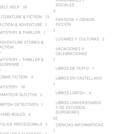
SOCIALES
SELF HELP
26
9
LITERATURE & FICTION
72
FANTASÍA Y CIENCIA
FICCIÓN
ACTION & ADVENTURE
1
2
MYSTERY & THRILLER
1
LUGARES Y CULTURAS
2
ADVENTURE STORIES &
ACTION
VACACIONES Y
7
CELEBRACIONES
MYSTERY – THRILLER &
1
SUSPENSE
LIBROS DE TEXTO
1
7
CRIME FICTION
4
LIBROS EN CASTELLANO
1
MYSTERY
16
LIBROS LGBTQ+
4
AMATEUR SLEUTHS
2
LIBROS UNIVERSITARIOS
BRITISH DETECTIVES
1
Y DE ESTUDIOS
SUPERIORES
HARD-BOILED
4
52
POLICE PROCEDURALS
3
CIENCIAS INFORMÁTICAS
1
THRILLER & SUSPENSE