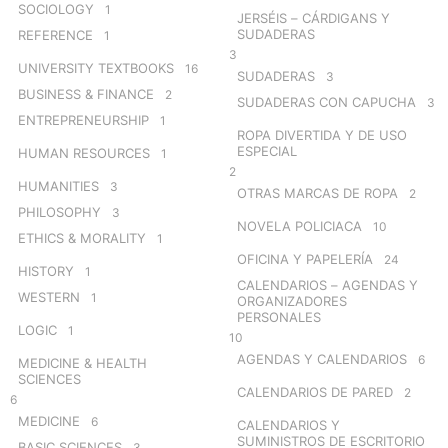
SOCIOLOGY
1
JERSÉIS – CÁRDIGANS Y
SUDADERAS
REFERENCE
1
3
UNIVERSITY TEXTBOOKS
16
SUDADERAS
3
BUSINESS & FINANCE
2
SUDADERAS CON CAPUCHA
3
ENTREPRENEURSHIP
1
ROPA DIVERTIDA Y DE USO
ESPECIAL
HUMAN RESOURCES
1
2
HUMANITIES
3
OTRAS MARCAS DE ROPA
2
PHILOSOPHY
3
NOVELA POLICIACA
10
ETHICS & MORALITY
1
OFICINA Y PAPELERÍA
24
HISTORY
1
CALENDARIOS – AGENDAS Y
WESTERN
1
ORGANIZADORES
PERSONALES
LOGIC
1
10
AGENDAS Y CALENDARIOS
6
MEDICINE & HEALTH
SCIENCES
CALENDARIOS DE PARED
2
6
MEDICINE
6
CALENDARIOS Y
SUMINISTROS DE ESCRITORIO
BASIC SCIENCES
3