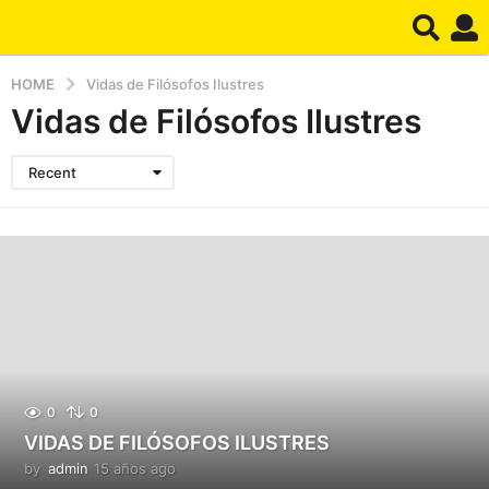
HOME
Vidas de Filósofos Ilustres
Vidas de Filósofos Ilustres
Recent
0
0
VIDAS DE FILÓSOFOS ILUSTRES
by
admin
15 años ago
1