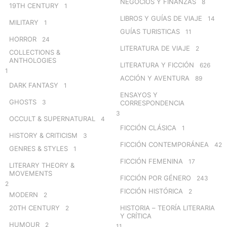
NEGOCIOS Y FINANZAS
8
19TH CENTURY
1
LIBROS Y GUÍAS DE VIAJE
14
MILITARY
1
GUÍAS TURISTICAS
11
HORROR
24
LITERATURA DE VIAJE
2
COLLECTIONS &
ANTHOLOGIES
LITERATURA Y FICCIÓN
626
1
ACCIÓN Y AVENTURA
89
DARK FANTASY
1
ENSAYOS Y
GHOSTS
3
CORRESPONDENCIA
3
OCCULT & SUPERNATURAL
4
FICCIÓN CLÁSICA
1
HISTORY & CRITICISM
3
FICCIÓN CONTEMPORÁNEA
42
GENRES & STYLES
1
FICCIÓN FEMENINA
17
LITERARY THEORY &
MOVEMENTS
FICCIÓN POR GÉNERO
243
2
FICCIÓN HISTÓRICA
2
MODERN
2
20TH CENTURY
HISTORIA – TEORÍA LITERARIA
2
Y CRÍTICA
HUMOUR
2
11