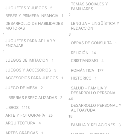
TEMAS SOCIALES Y
JUGUETES Y JUEGOS
5
FAMILIARES
2
BEBÉS Y PRIMERA INFANCIA
1
DESARROLLO DE HABILIDADES
LENGUA – LINGÜÍSTICA Y
MOTORAS
REDACCIÓN
1
3
JUGUETES PARA APILAR Y
OBRAS DE CONSULTA
1
ENCAJAR
1
RELIGIÓN
14
JUEGOS DE IMITACIÓN
1
CRISTIANISMO
4
JUEGOS Y ACCESORIOS
3
ROMÁNTICA
177
ACCESORIOS PARA JUEGOS
1
HISTÓRICO
1
JUEGO DE MESA
2
SALUD – FAMILIA Y
DESARROLLO PERSONAL
LIBRERIAS ESPECIALIZADAS
2
46
DESARROLLO PERSONAL Y
LIBROS
1.113
AUTOAYUDA
ARTE Y FOTOGRAFÍA
25
18
ARQUITECTURA
4
FAMILIA Y RELACIONES
3
ARTES GRÁFICAS
1