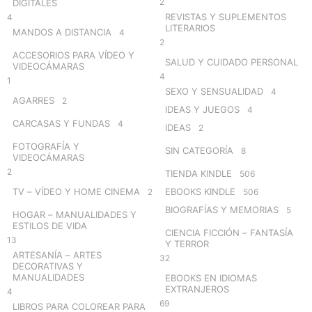
2
DIGITALES
REVISTAS Y SUPLEMENTOS
4
LITERARIOS
MANDOS A DISTANCIA
4
2
ACCESORIOS PARA VÍDEO Y
SALUD Y CUIDADO PERSONAL
VIDEOCÁMARAS
4
1
SEXO Y SENSUALIDAD
4
AGARRES
2
IDEAS Y JUEGOS
4
CARCASAS Y FUNDAS
4
IDEAS
2
FOTOGRAFÍA Y
SIN CATEGORÍA
8
VIDEOCÁMARAS
2
TIENDA KINDLE
506
TV – VÍDEO Y HOME CINEMA
EBOOKS KINDLE
2
506
BIOGRAFÍAS Y MEMORIAS
5
HOGAR – MANUALIDADES Y
ESTILOS DE VIDA
CIENCIA FICCIÓN – FANTASÍA
13
Y TERROR
ARTESANÍA – ARTES
32
DECORATIVAS Y
MANUALIDADES
EBOOKS EN IDIOMAS
EXTRANJEROS
4
69
LIBROS PARA COLOREAR PARA