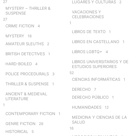
27
LUGARES Y CULTURAS
2
MYSTERY – THRILLER &
VACACIONES Y
SUSPENSE
CELEBRACIONES
27
1
CRIME FICTION
4
LIBROS DE TEXTO
1
MYSTERY
16
LIBROS EN CASTELLANO
1
AMATEUR SLEUTHS
2
LIBROS LGBTQ+
4
BRITISH DETECTIVES
1
LIBROS UNIVERSITARIOS Y DE
HARD-BOILED
4
ESTUDIOS SUPERIORES
52
POLICE PROCEDURALS
3
CIENCIAS INFORMÁTICAS
1
THRILLER & SUSPENSE
1
DERECHO
7
ANCIENT & MEDIEVAL
DERECHO PÚBLICO
1
LITERATURE
1
HUMANIDADES
12
CONTEMPORARY FICTION
1
MEDICINA Y CIENCIAS DE LA
SALUD
GENRE FICTION
29
16
HISTORICAL
5