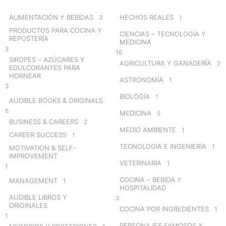
f
o
ALIMENTACIÓN Y BEBIDAS
HECHOS REALES
3
1
r
PRODUCTOS PARA COCINA Y
CIENCIAS – TECNOLOGÍA Y
:
REPOSTERÍA
MEDICINA
3
16
SIROPES – AZÚCARES Y
AGRICULTURA Y GANADERÍA
2
EDULCORANTES PARA
HORNEAR
ASTRONOMÍA
1
3
BIOLOGÍA
1
AUDIBLE BOOKS & ORIGINALS
6
MEDICINA
5
BUSINESS & CAREERS
2
MEDIO AMBIENTE
1
CAREER SUCCESS
1
TECNOLOGÍA E INGENIERÍA
1
MOTIVATION & SELF-
IMPROVEMENT
VETERINARIA
1
1
COCINA – BEBIDA Y
MANAGEMENT
1
HOSPITALIDAD
AUDIBLE LIBROS Y
3
ORIGINALES
COCINA POR INGREDIENTES
1
1
PERSONAJES FAMOSOS Y