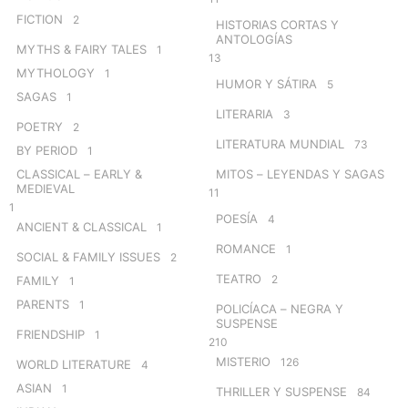
FICTION
2
HISTORIAS CORTAS Y
ANTOLOGÍAS
MYTHS & FAIRY TALES
1
13
MYTHOLOGY
1
HUMOR Y SÁTIRA
5
SAGAS
1
LITERARIA
3
POETRY
2
LITERATURA MUNDIAL
73
BY PERIOD
1
CLASSICAL – EARLY &
MITOS – LEYENDAS Y SAGAS
MEDIEVAL
11
1
POESÍA
4
ANCIENT & CLASSICAL
1
ROMANCE
1
SOCIAL & FAMILY ISSUES
2
TEATRO
2
FAMILY
1
PARENTS
1
POLICÍACA – NEGRA Y
SUSPENSE
FRIENDSHIP
1
210
MISTERIO
126
WORLD LITERATURE
4
ASIAN
1
THRILLER Y SUSPENSE
84